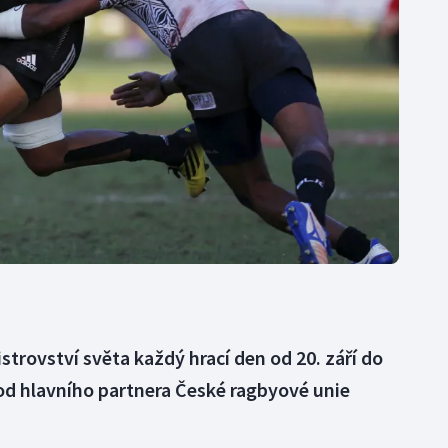
Moderní pětiboj
Triatlon
Motorsport
Veslování
Olympijské hry
Vodní slalom
Parasport
Volejbal
Plavání
Ostatní
Plážový volejbal
strovství světa každý hrací den od 20. září do
y od hlavního partnera České ragbyové unie