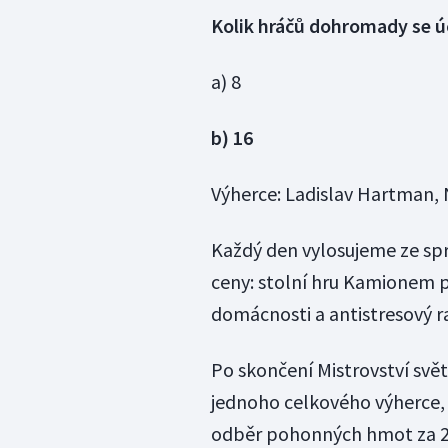
Kolik hráčů dohromady se ú
a) 8
b) 16
Výherce: Ladislav Hartman,
Každý den vylosujeme ze spr
ceny: stolní hru Kamionem po
domácnosti a antistresový 
Po skončení Mistrovství svě
jednoho celkového výherce, 
odběr pohonných hmot za 25