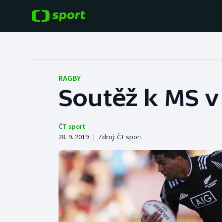
POPULÁRNÍ
DALŠÍ SPORTY
Fotbal
Americký fotbal
RAGBY
Soutěž k MS v
Hokej
Baseball a softbal
Tenis
Basketbal
ČT sport
28. 9. 2019
|
Zdroj:
ČT sport
Atletika
Biatlon
Cyklistika
Boby a skeleton
Box