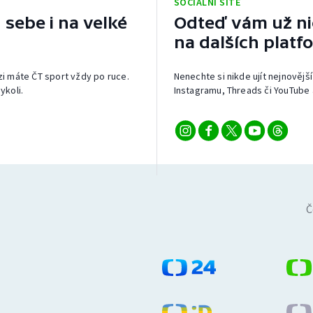
SOCIÁLNÍ SÍTĚ
 sebe i na velké
Odteď vám už nic
na dalších platf
izi máte ČT sport vždy po ruce.
Nenechte si nikde ujít nejnovější
ykoli.
Instagramu, Threads či YouTube 
Č