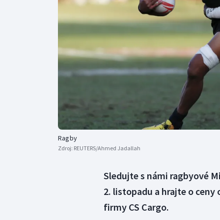
Curling
Dostihy
Florbal
Futsal
Golf
Gymnastika
Ragby
Zdroj:
REUTERS/Ahmed Jadallah
Sledujte s námi ragbyové Mi
2. listopadu a hrajte o cen
firmy CS Cargo.