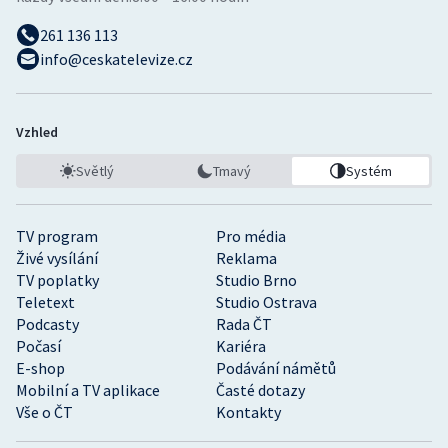
261 136 113
info@ceskatelevize.cz
Vzhled
Světlý
Tmavý
Systém
TV program
Pro média
Živé vysílání
Reklama
TV poplatky
Studio Brno
Teletext
Studio Ostrava
Podcasty
Rada ČT
Počasí
Kariéra
E-shop
Podávání námětů
Mobilní a TV aplikace
Časté dotazy
Vše o ČT
Kontakty