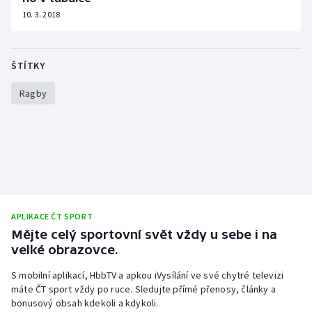
10. 3. 2018
Olympijské hry
Parasport
ŠTÍTKY
Plavání
Ragby
Plážový volejbal
Ragby
Rychlobruslení
APLIKACE ČT SPORT
Rychlostní kanoistika
Mějte celý sportovní svět vždy u sebe i na
velké obrazovce.
Short track
S mobilní aplikací, HbbTV a apkou iVysílání ve své chytré televizi
Sportovní střelba
máte ČT sport vždy po ruce. Sledujte přímé přenosy, články a
bonusový obsah kdekoli a kdykoli.