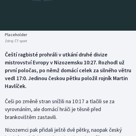
Baseball a softbal
Soutěže
Basketbal
Historické návraty
Biatlon
Aplikace ČT sport
Placeholder
Zdroj:
ČT sport
Boby a skeleton
AZ kvíz
Čeští ragbisté prohráli v utkání druhé divize
mistrovství Evropy v Nizozemsku 10:27. Rozhodl už
Box
první poločas, po němž domácí celek za silného větru
Curling
vedl 17:0. Jedinou českou pětku položil rojník Martin
Havlíček.
Dostihy
Češi po změně stran snížili na 10:17 a tlačili se za
Florbal
vyrovnáním, ale domácí hráči je těsně před
brankovištěm zastavili.
Futsal
Nizozemci pak přidali ještě dvě pětky, naopak český
Golf