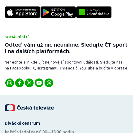
Stolní tenis
Triatlon
Veslování
SOCIÁLNÍ SÍTĚ
Odteď vám už nic neunikne. Sledujte ČT sport
Vodní slalom
i na dalších platformách.
Volejbal
Nenechte si nikde ujít nejnovější sportovní události. Sledujte nás i
na Facebooku, X, Instagramu, Threads či YouTube a buďte v obraze.
Ostatní
Divácké centrum
každý všední den:
8:00—16:00 hodin