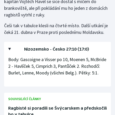
kapitán Vojtěch Havel se sice dostal s míčem do
brankoviště, ale při pokládání mu ho jeden z domácích
Gymnastika
ragbistů vytrhl z ruky.
Házená
Češi tak v tabulce klesli na čtvrté místo. Další utkání je
čeká 21. dubna v Praze proti poslednímu Moldavsku.
Jezdectví
Judo
Nizozemsko - Česko 27:10 (17:0)
Body: Gascoigne a Visser po 10, Moenen 5, McBride
Krasobruslení
2 - Havlíček 5, Cimprich 3, Pantůček 2. Rozhodčí:
Burlet, Lenne, Moody (všichni Belg.). Pětky: 5:1.
Lezení
Lyže a snowboard
Moderní pětiboj
SOUVISEJÍCÍ ČLÁNKY
Ragbisté si poradili se Švýcarskem a předskočili
Motorsport
ho v tabulce