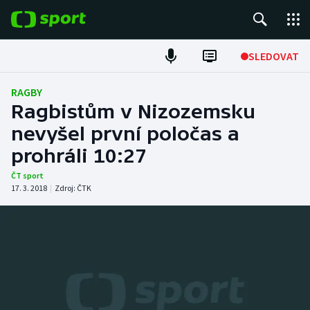
POPULÁRNÍ
SLEDOVAT
Fotbal
RAGBY
Ragbistům v Nizozemsku
Hokej
nevyšel první poločas a
prohráli 10:27
Tenis
ČT sport
Atletika
17. 3. 2018
|
Zdroj:
ČTK
Cyklistika
DALŠÍ SPORTY
Americký fotbal
NEPŘEHLÉDNĚTE