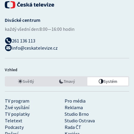
Divácké centrum
každý všední den:
8:00—16:00 hodin
261 136 113
info@ceskatelevize.cz
Vzhled
Světlý
Tmavý
Systém
TV program
Pro média
Živé vysílání
Reklama
TV poplatky
Studio Brno
Teletext
Studio Ostrava
Podcasty
Rada ČT
Počasí
Kariéra