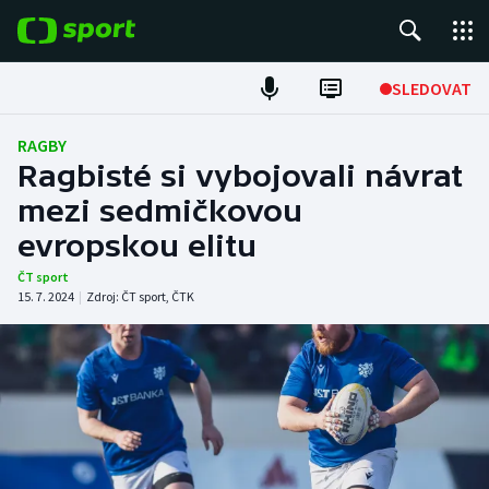
POPULÁRNÍ
SLEDOVAT
Fotbal
RAGBY
Ragbisté si vybojovali návrat
Hokej
mezi sedmičkovou
evropskou elitu
Tenis
ČT sport
Atletika
15. 7. 2024
|
Zdroj:
ČT sport
,
ČTK
Cyklistika
DALŠÍ SPORTY
Americký fotbal
NEPŘEHLÉDNĚTE