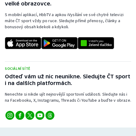
velké obrazovce.
Stolní tenis
S mobilní aplikací, HbbTV a apkou iVysílání ve své chytré televizi
Triatlon
máte ČT sport vždy po ruce. Sledujte přímé přenosy, články a
bonusový obsah kdekoli a kdykoli.
Veslování
Vodní slalom
Volejbal
SOCIÁLNÍ SÍTĚ
Odteď vám už nic neunikne. Sledujte ČT sport
Ostatní
i na dalších platformách.
Nenechte si nikde ujít nejnovější sportovní události. Sledujte nás i
na Facebooku, X, Instagramu, Threads či YouTube a buďte v obraze.