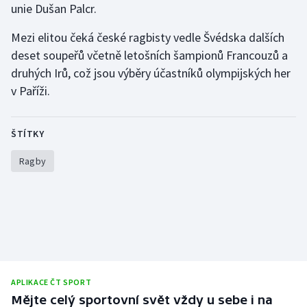
unie Dušan Palcr.
Olympijské hry
Mezi elitou čeká české ragbisty vedle Švédska dalších
Parasport
deset soupeřů včetně letošních šampionů Francouzů a
druhých Irů, což jsou výběry účastníků olympijských her
Plavání
v Paříži.
Plážový volejbal
ŠTÍTKY
Ragby
Ragby
Rychlobruslení
Rychlostní kanoistika
Short track
Sportovní střelba
APLIKACE ČT SPORT
Mějte celý sportovní svět vždy u sebe i na