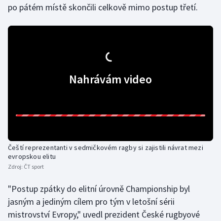
po pátém místě skončili celkově mimo postup třetí.
Gymnastika
Házená
Jezdectví
Nahrávám video
Judo
Krasobruslení
Lezení
Čeští reprezentanti v sedmičkovém ragby si zajistili návrat mezi
evropskou elitu
Lyže a snowboard
Zdroj:
ČT sport
"Postup zpátky do elitní úrovně Championship byl
Moderní pětiboj
jasným a jediným cílem pro tým v letošní sérii
Motorsport
mistrovství Evropy," uvedl prezident České rugbyové