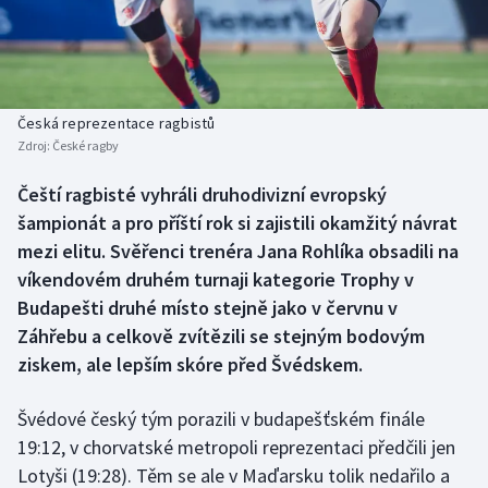
Baseball a softbal
Soutěže
Basketbal
Historické návraty
Biatlon
Aplikace ČT sport
Česká reprezentace ragbistů
Zdroj:
České ragby
Boby a skeleton
AZ kvíz
Čeští ragbisté vyhráli druhodivizní evropský
šampionát a pro příští rok si zajistili okamžitý návrat
Box
mezi elitu. Svěřenci trenéra Jana Rohlíka obsadili na
Curling
víkendovém druhém turnaji kategorie Trophy v
Budapešti druhé místo stejně jako v červnu v
Dostihy
Záhřebu a celkově zvítězili se stejným bodovým
ziskem, ale lepším skóre před Švédskem.
Florbal
Švédové český tým porazili v budapešťském finále
Futsal
19:12, v chorvatské metropoli reprezentaci předčili jen
Lotyši (19:28). Těm se ale v Maďarsku tolik nedařilo a
Golf