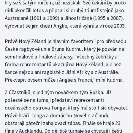
hry se šišatým míčem, už nezískali. Své čekání by proto
rádi ukončili letos a připsali si druhý triumf stejně jako
Gymnastika
Australané (1991 a 1999) a Jihoafričané (1995 a 2007).
Vyrovnat se jim chce i Anglie, která vyhrála v roce 2003.
Házená
Právě Nový Zéland je hlavním favoritem i pro předsedu
Jezdectví
České ragbyové unie Bruna Kudrnu, který je pozván na
semifinálové a finálové zápasy. "Všechny žebříčky a
Judo
forma reprezentantů ukazují na Nový Zéland, ale bez
Krasobruslení
šance nejsou ani ragbisté z Jižní Afriky a z Austrálie.
Překvapit ovšem může i Anglie s Francií," míní Kudrna.
Lezení
Z účastníků je jediným nováčkem tým Ruska. Již
Lyže a snowboard
pošesté se na turnaji představí reprezentanti
oceánského ostrova Tonga, který má sto tisíc obyvatel.
Moderní pětiboj
Právě hráči Tonga a domácího Nového Zélandu
obstarají páteční zahajovací zápas. Finále se hraje 23.
Motorsport
října v Aucklandu. Do dějiště turnaje se chystají i čeští