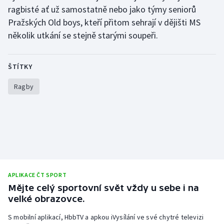
ragbisté ať už samostatně nebo jako týmy seniorů
Olympijské hry
Pražských Old boys, kteří přitom sehrají v dějišti MS
několik utkání se stejně starými soupeři.
Parasport
Plavání
ŠTÍTKY
Plážový volejbal
Ragby
Ragby
Rychlobruslení
Rychlostní kanoistika
APLIKACE ČT SPORT
Short track
Mějte celý sportovní svět vždy u sebe i na
velké obrazovce.
Sportovní střelba
S mobilní aplikací, HbbTV a apkou iVysílání ve své chytré televizi