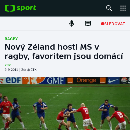
POPULÁRNÍ
SLEDOVAT
Fotbal
RAGBY
Nový Zéland hostí MS v
Hokej
ragby, favoritem jsou domácí
Tenis
ono
9. 9. 2011
|
Zdroj:
ČTK
Atletika
Cyklistika
DALŠÍ SPORTY
Americký fotbal
NEPŘEHLÉDNĚTE