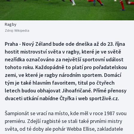
Baseball a softbal
Soutěže
Basketbal
Historické návraty
Ragby
Zdroj:
Wikipedia
Biatlon
Aplikace ČT sport
Praha - Nový Zéland bude ode dneška až do 23. října
Boby a skeleton
AZ kvíz
hostit mistrovství světa v ragby, které je ve světě
nezřídka označováno za největší sportovní událost
Box
tohoto roku. Každopádně to platí pro pořadatelskou
zemi, ve které je ragby národním sportem. Domácí
Curling
tým je také hlavním favoritem, titul po čtyřech
letech budou obhajovat Jihoafričané. Přímé přenosy
Dostihy
dvaceti utkání nabídne Čtyřka i web sportživě.cz.
Florbal
Šampionát se vrací na místo, kde měl v roce 1987 svou
Futsal
premiéru. Zdejší ragbisté se stali také prvními mistry
světa, od té doby ale pohár Webba Ellise, zakladatele
Golf