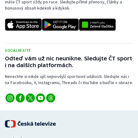
máte ČT sport vždy po ruce. Sledujte přímé přenosy, články a
Stolní tenis
bonusový obsah kdekoli a kdykoli.
Triatlon
Veslování
Vodní slalom
SOCIÁLNÍ SÍTĚ
Odteď vám už nic neunikne. Sledujte ČT sport
Volejbal
i na dalších platformách.
Nenechte si nikde ujít nejnovější sportovní události. Sledujte nás i
Ostatní
na Facebooku, X, Instagramu, Threads či YouTube a buďte v obraze.