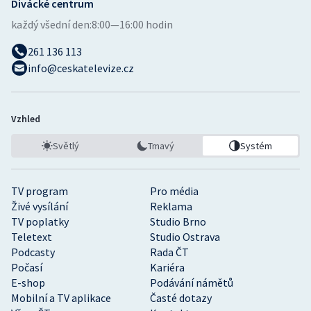
Divácké centrum
každý všední den:
8:00—16:00 hodin
261 136 113
info@ceskatelevize.cz
Vzhled
Světlý
Tmavý
Systém
TV program
Pro média
Živé vysílání
Reklama
TV poplatky
Studio Brno
Teletext
Studio Ostrava
Podcasty
Rada ČT
Počasí
Kariéra
E-shop
Podávání námětů
Mobilní a TV aplikace
Časté dotazy