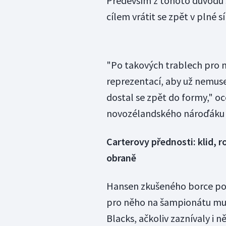
Především z tohoto důvodu s
cílem vrátit se zpět v plné s
"Po takových trablech pro n
reprezentací, aby už nemuse
dostal se zpět do formy," o
novozélandského nároďáku 
Carterovy přednosti: klid, r
obraně
Hansen zkušeného borce pod
pro něho na šampionátu muže
Blacks, ačkoliv zaznívaly i ně