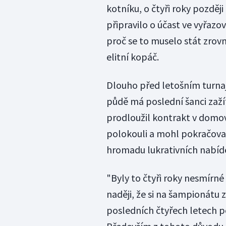
kotníku, o čtyři roky pozděj
připravilo o účast ve vyřazo
proč se to muselo stát zro
elitní kopáč.
Dlouho před letošním turnaj
půdě má poslední šanci zažít
prodloužil kontrakt v domov
polokouli a mohl pokračova
hromadu lukrativních nabíde
"Byly to čtyři roky nesmírné 
naději, že si na šampionátu z
posledních čtyřech letech p