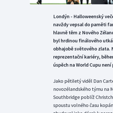
Londýn - Halloweenský več
navždy vepsal do paměti fa
hlavně těm z Nového Zélandu
byl hrdinou finálového utkán
obhajobě světového zlata. 
reprezentační kariéry, běh
úspěch na World Cupu není 
Jako pětiletý viděl Dan Cart
novozélandského týmu na M
Southbridge poblíž Christch
spoustu volného času kopán