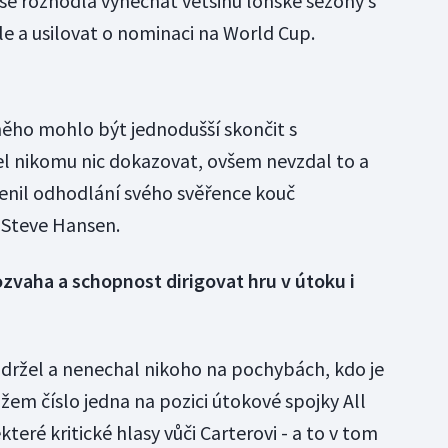
e rozhodla vynechat většinu loňské sezony s
íle a usilovat o nominaci na World Cup.
ěho mohlo být jednodušší skončit s
l nikomu nic dokazovat, ovšem nevzdal to a
cenil odhodlání svého svěřence kouč
Steve Hansen.
ozvaha a schopnost dirigovat hru v útoku i
ržel a nenechal nikoho na pochybách, kdo je
m číslo jedna na pozici útokové spojky All
které kritické hlasy vůči Carterovi - a to v tom