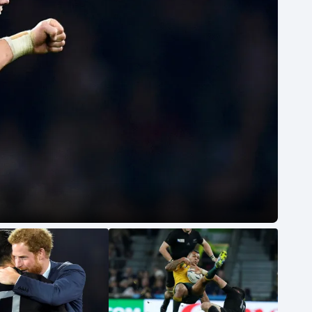
Moderní pětiboj
Triatlon
Motorsport
Veslování
Olympijské hry
Vodní slalom
Parasport
Volejbal
Plavání
Ostatní
Plážový volejbal