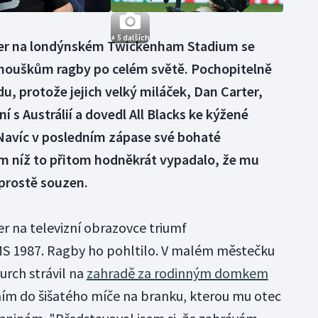
+ 5 dalších
er na londýnském Twickenham Stadium se
nouškům ragby po celém světě. Pochopitelně
, protože jejich velký miláček, Dan Carter,
í s Austrálií a dovedl All Blacks ke kýžené
Navíc v posledním zápase své bohaté
em níž to přitom hodněkrát vypadalo, že mu
prostě souzen.
er na televizní obrazovce triumf
S 1987. Ragby ho pohltilo. V malém městečku
urch strávil na
zahradě za rodinným domkem
ím do šišatého míče na branku, kterou mu otec