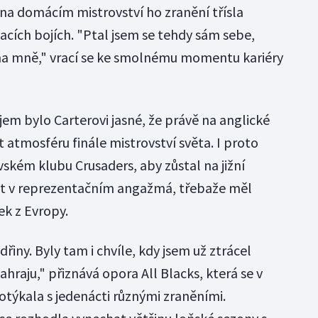
i na domácím mistrovství ho zranění třísla
vacích bojích. "Ptal jsem se tehdy sám sebe,
vna mně," vrací se ke smolnému momentu kariéry
em bylo Carterovi jasné, že právě na anglické
 atmosféru finále mistrovství světa. I proto
ském klubu Crusaders, aby zůstal na jižní
t v reprezentačním angažmá, třebaže měl
k z Evropy.
dřiny. Byly tam i chvíle, kdy jsem už ztrácel
ahraju," přiznává opora All Blacks, která se v
otýkala s jedenácti různými zraněními.