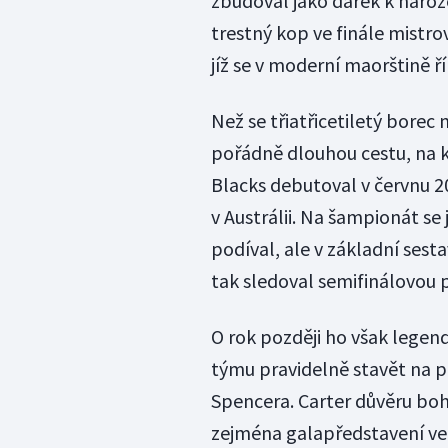
zbudoval jako dárek k naroz
trestný kop ve finále mistro
jíž se v moderní maorštině 
Než se třiatřicetiletý borec
pořádně dlouhou cestu, na k
Blacks debutoval v červnu 2
v Austrálii. Na šampionát s
podíval, ale v základní sesta
tak sledoval semifinálovou 
O rok později ho však lege
týmu pravidelně stavět na p
Spencera. Carter důvěru boh
zejména galapředstavení ve 