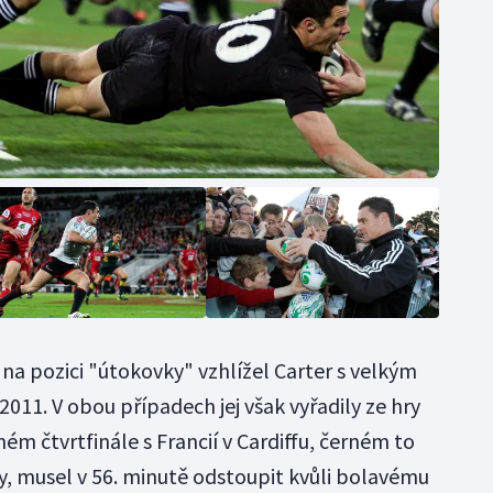
 na pozici "útokovky" vzhlížel Carter s velkým
011. V obou případech jej však vyřadily ze hry
ém čtvrtfinále s Francií v Cardiffu, černém to
, musel v 56. minutě odstoupit kvůli bolavému