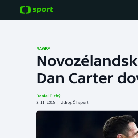
POPULÁRNÍ
DALŠÍ SPORTY
Fotbal
Americký fotbal
RAGBY
Novozélandsk
Hokej
Baseball a softbal
Dan Carter do
Tenis
Basketbal
Atletika
Biatlon
Daniel Tichý
3. 11. 2015
|
Zdroj:
ČT sport
Cyklistika
Boby a skeleton
Box