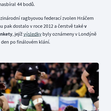
nasbíral 44 bodů.
ezinárodní ragbyovou federací zvolen Hráčem
u pak dostalo v roce 2012 a čerstvě také
v
 ankety
, jejíž
výsledky
byly oznámeny v Londýně
 den po finálovém klání.