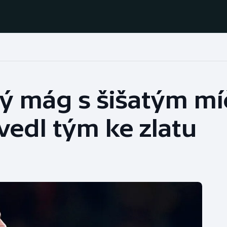
Házená
Ragby
ý mág s šišatým mí
Jezdectví
Rychlobruslení
vedl tým ke zlatu
Rychlostní
Judo
kanoistika
Krasobruslení
Short track
Lezení
Sportovní střelba
Lyže a snowboard
Stolní tenis