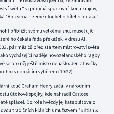
eninám. "Představoval jsem si, že zahrávám
vství světa," vzpomíná sportovní ikona krajiny,
říká "Aotearoa – země dlouhého bílého oblaku".
 mohl přiblížit svému velkému snu, musel ujít
teré ho čekala řada překážek. V dresu All
003, pár měsíců před startem mistrovství světa
e jako vycházející naděje novozélandského ragby
vě se pro něj ještě místo nenašlo. Jen z lavičky
prohru s domácím výběrem (10:22).
ndární kouč Graham Henry začal v národním
ostu útokové spojky, kde nahradil Carlose
atě splácel. Do role hvězdy jej katapultovalo
dvou tradičních kláních s mužstvem "British &