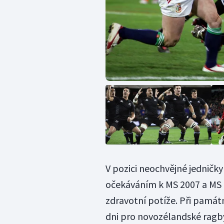
V pozici neochvějné jedničky
očekáváním k MS 2007 a MS 2
zdravotní potíže. Při památn
dni pro novozélandské ragby