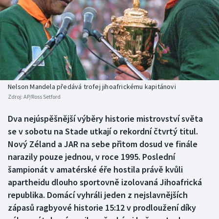
Baseball a softbal
Soutěže
Basketbal
Historické návraty
Biatlon
Aplikace ČT sport
Boby a skeleton
AZ kvíz
Nelson Mandela předává trofej jihoafrickému kapitánovi
Zdroj:
AP/Ross Setford
Box
Dva nejúspěšnější výběry historie mistrovství světa
Curling
se v sobotu na Stade utkají o rekordní čtvrtý titul.
Nový Zéland a JAR na sebe přitom dosud ve finále
Dostihy
narazily pouze jednou, v roce 1995. Poslední
šampionát v amatérské éře hostila právě kvůli
Florbal
apartheidu dlouho sportovně izolovaná Jihoafrická
republika. Domácí vyhráli jeden z nejslavnějších
Futsal
zápasů ragbyové historie 15:12 v prodloužení díky
Golf