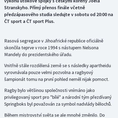
výkonu útokové spojky s českými kořeny Joela
Stranskyho. Přímý přenos finále včetně
Gymnastika
předzápasového studia sledujte v sobotu od 20:00 na
ČT sport a ČT sport Plus.
Házená
Jezdectví
Rasová segregace v Jihoafrické republice oficiálně
skončila teprve v roce 1994 s nástupem Nelsona
Judo
Mandely do prezidentského úřadu.
Krasobruslení
Vnitřně stále rozdělená země se s následky apartheidu
vyrovnávala pouze velmi pozvolna a ragbyový
Lezení
šampionát tomu na první pohled neměl nijak pomoct.
Lyže a snowboard
Ragby bylo většinou společnosti vnímáno jako
privilegovaný sport pro "bílé" a národní tým přezdívaný
Moderní pětiboj
Springboks byl považován za symbol nadvlády bělochů.
Motorsport
Během mistrovství světa se ale mnohé změnilo. Do