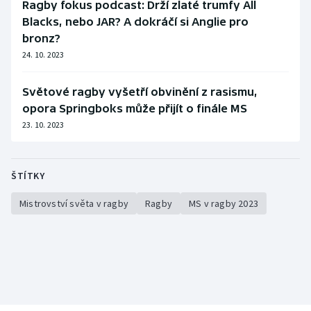
Ragby fokus podcast: Drží zlaté trumfy All
Blacks, nebo JAR? A dokráčí si Anglie pro
bronz?
24. 10. 2023
Světové ragby vyšetří obvinění z rasismu,
opora Springboks může přijít o finále MS
23. 10. 2023
ŠTÍTKY
Mistrovství světa v ragby
Ragby
MS v ragby 2023