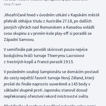
Stolní tenis
Zdroj:
ČT sport
Jihoafričané hned v úvodním utkání v Kapském městě
Triatlon
přehráli obhájce titulu z Austrálie 27:18, po dalších
Veslování
jasných výhrách nad Rumunskem a Kanadou ovládli
svou skupinu a v prvním kole play-off si poradili se
Vodní slalom
Západní Samoou.
Volejbal
V semifinále pak povolili skórovat pouze nejvíce
bodujícímu hráči turnaje Thierrymu Lacroixovi
Ostatní
z trestných kopů a Francii porazili 19:15.
V posledním souboji šampionátu se domácím postavil
do cesty největší favorit turnaje Nový Zéland, který
prošel do finále naprosto suverénně a 145 body v
základní skupině proti Japonsku stanovil dosud
nepřekonaný ofenzivní rekord mistrovství světa.