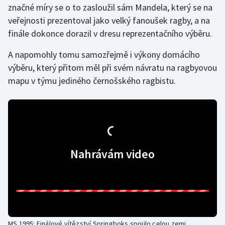
značné míry se o to zasloužil sám Mandela, který se na
Olympijské hry
veřejnosti prezentoval jako velký fanoušek ragby, a na
finále dokonce dorazil v dresu reprezentačního výběru.
Parasport
A napomohly tomu samozřejmě i výkony domácího
Plavání
výběru, který přitom měl při svém návratu na ragbyovou
mapu v týmu jediného černošského ragbistu.
Plážový volejbal
Ragby
Rychlobruslení
Nahrávám video
Rychlostní kanoistika
Short track
Sportovní střelba
MS 1995: Finálové vítězství Springboks spojilo celou zemi