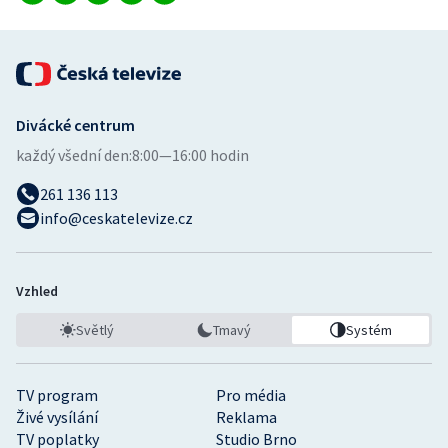
Divácké centrum
každý všední den:
8:00—16:00 hodin
261 136 113
info@ceskatelevize.cz
Vzhled
Světlý
Tmavý
Systém
TV program
Pro média
Živé vysílání
Reklama
TV poplatky
Studio Brno