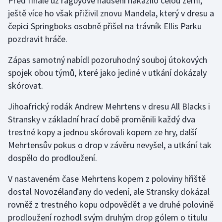
Před finále už ragbyové nadšení nakazilo celou zemi,
ještě více ho však přiživil znovu Mandela, který v dresu a
čepici Springboks osobně přišel na trávník Ellis Parku
pozdravit hráče.
Zápas samotný nabídl pozoruhodný souboj útokových
spojek obou týmů, které jako jediné v utkání dokázaly
skórovat.
Jihoafrický rodák Andrew Mehrtens v dresu All Blacks i
Stransky v základní hrací době proměnili každý dva
trestné kopy a jednou skórovali kopem ze hry, další
Mehrtensův pokus o drop v závěru nevyšel, a utkání tak
dospělo do prodloužení.
V nastaveném čase Mehrtens kopem z poloviny hřiště
dostal Novozélanďany do vedení, ale Stransky dokázal
rovněž z trestného kopu odpovědět a ve druhé polovině
prodloužení rozhodl svým druhým drop gólem o titulu