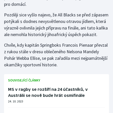
pro domácí.
Později sice vyšlo najevo, že All Blacks se před zápasem
potýkali s dodnes nevysvětlenou otravou jídlem, která
výrazně ovlivnila jejich přípravu na finále, ani tato kaňka
ale nemohla historický jihoafrický úspěch pokazit.
Chvíle, kdy kapitán Springboks Francois Pienaar převzal
z rukou stále v dresu oblečeného Nelsona Mandely
Pohár Webba Ellise, se pak zařadila mezi nejpamátnější
okamžiky sportovní historie.
SOUVISEJÍCÍ ČLÁNKY
MS v ragby se rozšíří na 24 účastníků, v
Austrálii se nově bude hrát osmifinále
24. 10. 2023