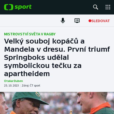
POPULÁRNÍ
SLEDOVAT
Fotbal
MISTROVSTVÍ SVĚTA V RAGBY
Velký souboj kopáčů a
Hokej
Mandela v dresu. První triumf
Springboks udělal
Tenis
symbolickou tečku za
Atletika
apartheidem
Cyklistika
Otakar Duben
25. 10. 2023
|
Zdroj:
ČT sport
DALŠÍ SPORTY
Americký fotbal
NEPŘEHLÉDNĚTE