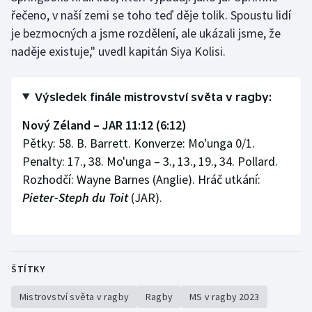
řečeno, v naší zemi se toho teď děje tolik. Spoustu lidí
je bezmocných a jsme rozdělení, ale ukázali jsme, že
naděje existuje," uvedl kapitán Siya Kolisi.
Výsledek finále mistrovství světa v ragby:
Nový Zéland – JAR 11:12 (6:12)
Pětky: 58. B. Barrett. Konverze: Mo'unga 0/1.
Penalty: 17., 38. Mo'unga – 3., 13., 19., 34. Pollard.
Rozhodčí: Wayne Barnes (Anglie). Hráč utkání:
Pieter-Steph du Toit
(JAR).
ŠTÍTKY
Mistrovství světa v ragby
Ragby
MS v ragby 2023