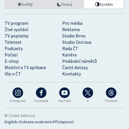
Světlý
Tmavý
Systém
TV program
Pro média
Živé vysílání
Reklama
TV poplatky
Studio Brno
Teletext
Studio Ostrava
Podcasty
Rada ČT
Počasí
Kariéra
E-shop
Podávání námětů
Mobilní a TV aplikace
Časté dotazy
Vše o ČT
Kontakty
Instagram
Facebook
YouTube
X
Threads
© Česká televize
•
•
English
Ochrana soukromí
Přístupnost