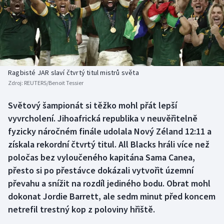
Baseball a softbal
Soutěže
Basketbal
Historické návraty
Biatlon
Aplikace ČT sport
Ragbisté JAR slaví čtvrtý titul mistrů světa
Boby a skeleton
AZ kvíz
Zdroj:
REUTERS/Benoit Tessier
Box
Světový šampionát si těžko mohl přát lepší
vyvrcholení. Jihoafrická republika v neuvěřitelně
Curling
fyzicky náročném finále udolala Nový Zéland 12:11 a
získala rekordní čtvrtý titul. All Blacks hráli více než
Dostihy
poločas bez vyloučeného kapitána Sama Canea,
přesto si po přestávce dokázali vytvořit územní
Florbal
převahu a snížit na rozdíl jediného bodu. Obrat mohl
dokonat Jordie Barrett, ale sedm minut před koncem
Futsal
netrefil trestný kop z poloviny hřiště.
Golf