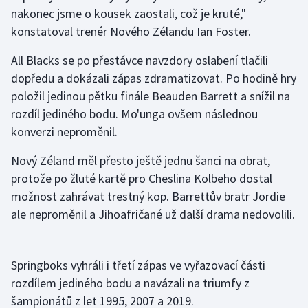
Stolní tenis
nakonec jsme o kousek zaostali, což je kruté,"
konstatoval trenér Nového Zélandu Ian Foster.
Triatlon
All Blacks se po přestávce navzdory oslabení tlačili
Veslování
dopředu a dokázali zápas zdramatizovat. Po hodině hry
položil jedinou pětku finále Beauden Barrett a snížil na
Vodní slalom
rozdíl jediného bodu. Mo'unga ovšem následnou
konverzi neproměnil.
Volejbal
Nový Zéland měl přesto ještě jednu šanci na obrat,
Ostatní
protože po žluté kartě pro Cheslina Kolbeho dostal
možnost zahrávat trestný kop. Barrettův bratr Jordie
ale neproměnil a Jihoafričané už další drama nedovolili.
Springboks vyhráli i třetí zápas ve vyřazovací části
rozdílem jediného bodu a navázali na triumfy z
šampionátů z let 1995, 2007 a 2019.