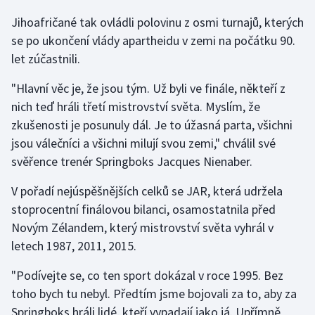
Jihoafričané tak ovládli polovinu z osmi turnajů, kterých
se po ukončení vlády apartheidu v zemi na počátku 90.
let zúčastnili.
"Hlavní věc je, že jsou tým. Už byli ve finále, někteří z
nich teď hráli třetí mistrovství světa. Myslím, že
zkušenosti je posunuly dál. Je to úžasná parta, všichni
jsou válečníci a všichni milují svou zemi," chválil své
svěřence trenér Springboks Jacques Nienaber.
V pořadí nejúspěšnějších celků se JAR, která udržela
stoprocentní finálovou bilanci, osamostatnila před
Novým Zélandem, který mistrovství světa vyhrál v
letech 1987, 2011, 2015.
"Podívejte se, co ten sport dokázal v roce 1995. Bez
toho bych tu nebyl. Předtím jsme bojovali za to, aby za
Springboks hráli lidé, kteří vypadají jako já. Upřímně