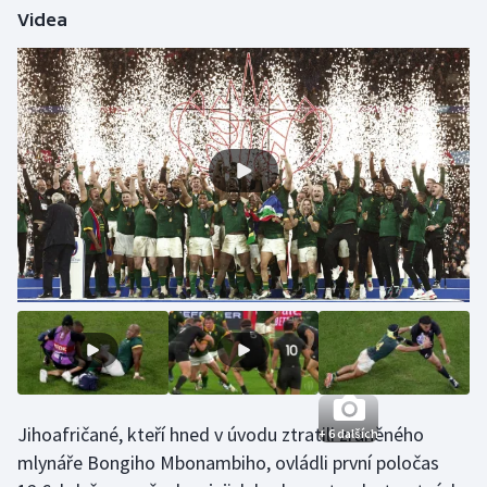
Videa
Gymnastika
Házená
Jezdectví
Judo
Krasobruslení
Lezení
Lyže a snowboard
Moderní pětiboj
Jihoafričané, kteří hned v úvodu ztratili zraněného
+ 6 dalších
mlynáře Bongiho Mbonambiho, ovládli první poločas
Motorsport