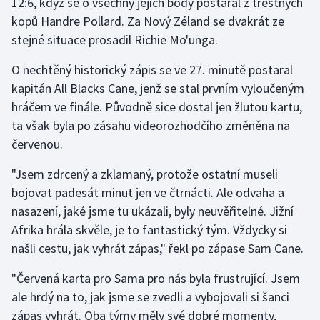
12:6, když se o všechny jejich body postaral z trestných
kopů Handre Pollard. Za Nový Zéland se dvakrát ze
Olympijské hry
stejné situace prosadil Richie Mo'unga.
Parasport
O nechtěný historický zápis se ve 27. minutě postaral
kapitán All Blacks Cane, jenž se stal prvním vyloučeným
Plavání
hráčem ve finále. Původně sice dostal jen žlutou kartu,
ta však byla po zásahu videorozhodčího změněna na
Plážový volejbal
červenou.
Ragby
"Jsem zdrcený a zklamaný, protože ostatní museli
bojovat padesát minut jen ve čtrnácti. Ale odvaha a
Rychlobruslení
nasazení, jaké jsme tu ukázali, byly neuvěřitelné. Jižní
Rychlostní kanoistika
Afrika hrála skvěle, je to fantastický tým. Vždycky si
našli cestu, jak vyhrát zápas," řekl po zápase Sam Cane.
Short track
"Červená karta pro Sama pro nás byla frustrující. Jsem
ale hrdý na to, jak jsme se zvedli a vybojovali si šanci
Sportovní střelba
zápas vyhrát. Oba týmy měly své dobré momenty,