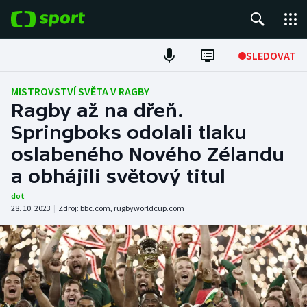
POPULÁRNÍ
SLEDOVAT
Fotbal
MISTROVSTVÍ SVĚTA V RAGBY
Ragby až na dřeň.
Hokej
Springboks odolali tlaku
oslabeného Nového Zélandu
Tenis
a obhájili světový titul
Atletika
dot
28. 10. 2023
|
Zdroj:
bbc.com
,
rugbyworldcup.com
Cyklistika
DALŠÍ SPORTY
Americký fotbal
NEPŘEHLÉDNĚTE