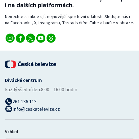
i na dalších platformách.
Nenechte si nikde ujít nejnovější sportovní události. Sledujte nás i
na Facebooku, X, Instagramu, Threads či YouTube a buďte v obraze.
Divácké centrum
každý všední den:
8:00—16:00 hodin
261 136 113
info@ceskatelevize.cz
Vzhled