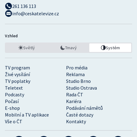
261 136 113
info@ceskatelevize.cz
Vzhled
Světlý
Tmavý
Systém
TV program
Pro média
Živé vysílání
Reklama
TV poplatky
Studio Brno
Teletext
Studio Ostrava
Podcasty
Rada ČT
Počasí
Kariéra
E-shop
Podávání námětů
Mobilní a TV aplikace
Časté dotazy
Vše o ČT
Kontakty