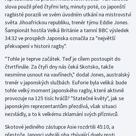
slova použil před čtyřmi lety, minuty poté, co japonští
ragbisté porazili ve svém úvodním utkání na mistrovství
Gymnastika
světa Jihoafrickou republiku, trenér týmu Eddie Jones.
Házená
Šampionát hostila Velká Británie a tamní BBC výsledek
34:32 ve prospěch Japonska označila za "největší
Jezdectví
překvapení v historii ragby".
Judo
"Tohle je teprve začátek. Teď je cílem postoupit do
čtvrtfinále. Za čtyři dny nás čeká Skotsko, takže
Krasobruslení
nesmíme usnout na vavřínech," dodal Jones, australský
trenér v japonských službách. Euforie byla veliká: bude
Lezení
tohle velký moment japonského ragby, které aktivně
provozuje na 125 tisíc hráčů? "Statečné květy", jak se
Lyže a snowboard
japonským reprezentantům přezdívá, však situaci
nezvládly, a to k velkému zklamání svých příznivců.
Moderní pětiboj
Skotové jediného zástupce Asie rozdrtili 45:10, a
Motorsport
přestože Japonci vyhráli oba zbývající duely proti