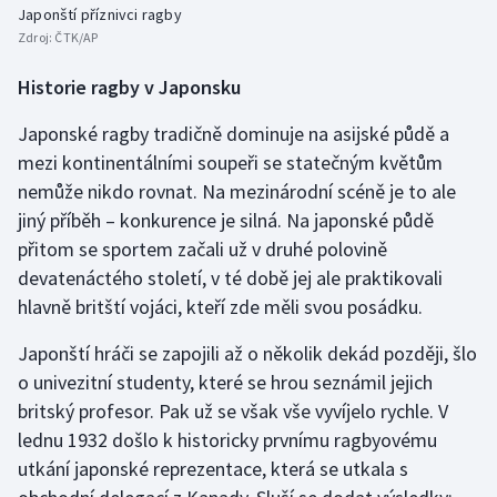
Stolní tenis
Japonští příznivci ragby
Zdroj:
ČTK/AP
Triatlon
Historie ragby v Japonsku
Veslování
Japonské ragby tradičně dominuje na asijské půdě a
mezi kontinentálními soupeři se statečným květům
Vodní slalom
nemůže nikdo rovnat. Na mezinárodní scéně je to ale
jiný příběh – konkurence je silná. Na japonské půdě
Volejbal
přitom se sportem začali už v druhé polovině
devatenáctého století, v té době jej ale praktikovali
Ostatní
hlavně britští vojáci, kteří zde měli svou posádku.
Japonští hráči se zapojili až o několik dekád později, šlo
o univezitní studenty, které se hrou seznámil jejich
britský profesor. Pak už se však vše vyvíjelo rychle. V
lednu 1932 došlo k historicky prvnímu ragbyovému
utkání japonské reprezentace, která se utkala s