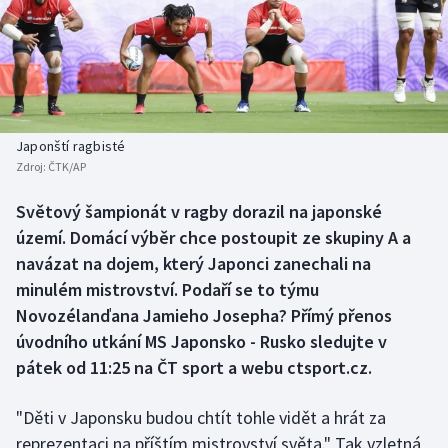
Baseball a softbal
Soutěže
Basketbal
Historické návraty
Biatlon
Aplikace ČT sport
Japonští ragbisté
Boby a skeleton
AZ kvíz
Zdroj:
ČTK/AP
Box
Světový šampionát v ragby dorazil na japonské
území. Domácí výběr chce postoupit ze skupiny A a
Curling
navázat na dojem, který Japonci zanechali na
minulém mistrovství. Podaří se to týmu
Dostihy
Novozélanďana Jamieho Josepha? Přímý přenos
úvodního utkání MS Japonsko - Rusko sledujte v
Florbal
pátek od 11:25 na ČT sport a webu ctsport.cz.
Futsal
"Děti v Japonsku budou chtít tohle vidět a hrát za
reprezentaci na příštím mistrovství světa." Tak vzletná
Golf