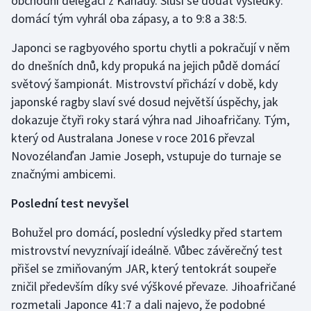
obchodní delegací z Kanady. Sluší se dodat výsledky:
domácí tým vyhrál oba zápasy, a to 9:8 a 38:5.
Japonci se ragbyového sportu chytli a pokračují v něm
do dnešních dnů, kdy propuká na jejich půdě domácí
světový šampionát. Mistrovství přichází v době, kdy
japonské ragby slaví své dosud největší úspěchy, jak
dokazuje čtyři roky stará výhra nad Jihoafričany. Tým,
který od Australana Jonese v roce 2016 převzal
Novozélanďan Jamie Joseph, vstupuje do turnaje se
značnými ambicemi.
Poslední test nevyšel
Bohužel pro domácí, poslední výsledky před startem
mistrovství nevyznívají ideálně. Vůbec závěrečný test
přišel se zmiňovaným JAR, který tentokrát soupeře
zničil především díky své výškové převaze. Jihoafričané
rozmetali Japonce 41:7 a dali najevo, že podobné