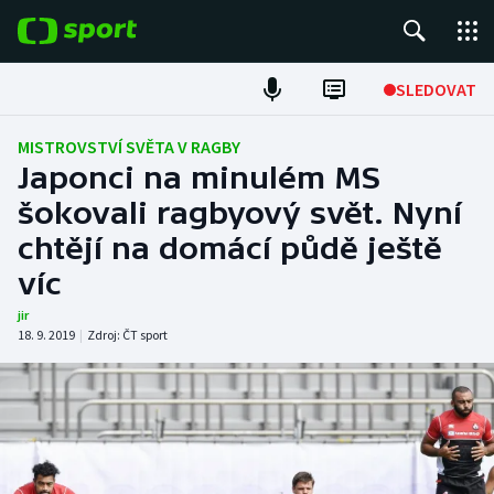
POPULÁRNÍ
SLEDOVAT
Fotbal
MISTROVSTVÍ SVĚTA V RAGBY
Japonci na minulém MS
Hokej
šokovali ragbyový svět. Nyní
chtějí na domácí půdě ještě
Tenis
víc
Atletika
jir
18. 9. 2019
|
Zdroj:
ČT sport
Cyklistika
DALŠÍ SPORTY
Americký fotbal
NEPŘEHLÉDNĚTE