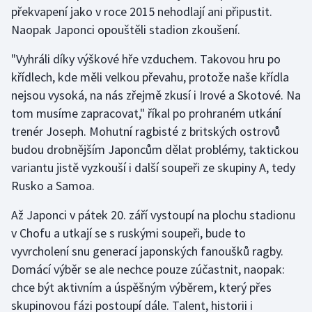
překvapení jako v roce 2015 nehodlají ani připustit.
Naopak Japonci opouštěli stadion zkoušení.
"Vyhráli díky výškové hře vzduchem. Takovou hru po
křídlech, kde měli velkou převahu, protože naše křídla
nejsou vysoká, na nás zřejmě zkusí i Irové a Skotové. Na
tom musíme zapracovat," říkal po prohraném utkání
trenér Joseph. Mohutní ragbisté z britských ostrovů
budou drobnějším Japoncům dělat problémy, taktickou
variantu jistě vyzkouší i další soupeři ze skupiny A, tedy
Rusko a Samoa.
Až Japonci v pátek 20. září vystoupí na plochu stadionu
v Chofu a utkají se s ruskými soupeři, bude to
vyvrcholení snu generací japonských fanoušků ragby.
Domácí výběr se ale nechce pouze zúčastnit, naopak:
chce být aktivním a úspěšným výběrem, který přes
skupinovou fázi postoupí dále. Talent, historii i