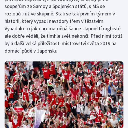
soupeřům ze Samoy a Spojených států, s MS se
Olympijské hry
rozloučili už ve skupině. Stali se tak prvním týmem v
historii, který vypadl navzdory třem vítězstvím.
Parasport
Vypadalo to jako promarněná šance. Japonští ragbisté
ale dobře věděli, že tímhle svět nekončí. Před nimi totiž
Plavání
byla další velká příležitost: mistrovství světa 2019 na
Plážový volejbal
domácí půdě v Japonsku.
Ragby
Rychlobruslení
Rychlostní kanoistika
Short track
Sportovní střelba