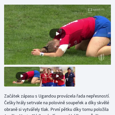
Gymnastika
Házená
Jezdectví
Judo
Krasobruslení
Lezení
Lyže a snowboard
Začátek zápasu s Ugandou provázela řada nepřesností.
Moderní pětiboj
Češky hrály setrvale na polovině soupeřek a díky skvělé
obraně si vytvářely tlak. První pětku díky tomu položila
Motorsport