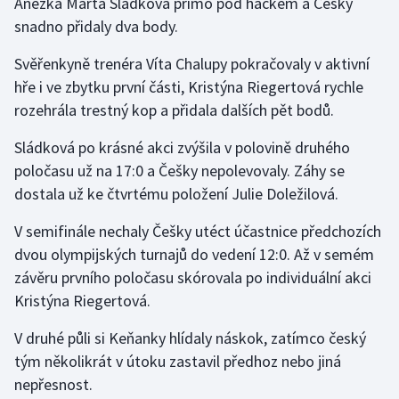
Anežka Marta Sládková přímo pod háčkem a Češky
snadno přidaly dva body.
Olympijské hry
Svěřenkyně trenéra Víta Chalupy pokračovaly v aktivní
Parasport
hře i ve zbytku první části, Kristýna Riegertová rychle
rozehrála trestný kop a přidala dalších pět bodů.
Plavání
Sládková po krásné akci zvýšila v polovině druhého
Plážový volejbal
poločasu už na 17:0 a Češky nepolevovaly. Záhy se
dostala už ke čtvrtému položení Julie Doležilová.
Ragby
V semifinále nechaly Češky utéct účastnice předchozích
Rychlobruslení
dvou olympijských turnajů do vedení 12:0. Až v semém
závěru prvního poločasu skórovala po individuální akci
Rychlostní kanoistika
Kristýna Riegertová.
Short track
V druhé půli si Keňanky hlídaly náskok, zatímco český
tým několikrát v útoku zastavil předhoz nebo jiná
Sportovní střelba
nepřesnost.