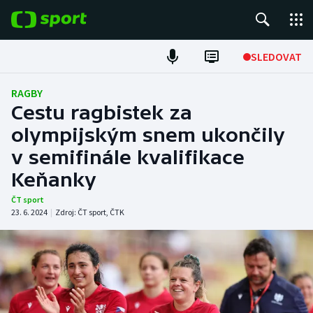
POPULÁRNÍ
SLEDOVAT
Fotbal
RAGBY
Cestu ragbistek za
Hokej
olympijským snem ukončily
v semifinále kvalifikace
Tenis
Keňanky
Atletika
ČT sport
23. 6. 2024
|
Zdroj:
ČT sport
,
ČTK
Cyklistika
DALŠÍ SPORTY
Americký fotbal
NEPŘEHLÉDNĚTE