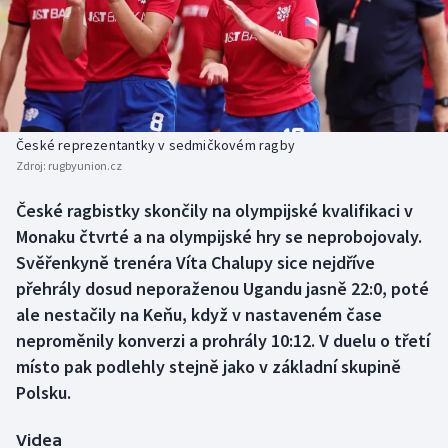
Baseball a softbal
Soutěže
Basketbal
Historické návraty
Biatlon
Aplikace ČT sport
České reprezentantky v sedmičkovém ragby
Boby a skeleton
AZ kvíz
Zdroj:
rugbyunion.cz
Box
České ragbistky skončily na olympijské kvalifikaci v
Monaku čtvrté a na olympijské hry se neprobojovaly.
Curling
Svěřenkyně trenéra Víta Chalupy sice nejdříve
přehrály dosud neporaženou Ugandu jasně 22:0, poté
Dostihy
ale nestačily na Keňu, když v nastaveném čase
neproměnily konverzi a prohrály 10:12. V duelu o třetí
Florbal
místo pak podlehly stejně jako v základní skupině
Polsku.
Futsal
Videa
Golf