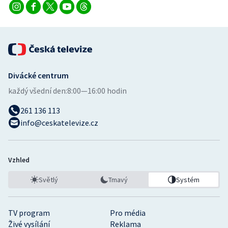
Divácké centrum
každý všední den:
8:00—16:00 hodin
261 136 113
info@ceskatelevize.cz
Vzhled
Světlý
Tmavý
Systém
TV program
Pro média
Živé vysílání
Reklama