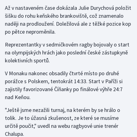
Stolní tenis
Až v nastaveném čase dokázala Julie Durychová položit
šišku do rohu keňského brankoviště, což znamenalo
Triatlon
naději na prodloužení. Doležilová ale z těžké pozice kop
po pětce neproměnila.
Veslování
Reprezentantky v sedmičkovém ragby bojovaly o start
Vodní slalom
na olympijských hrách jako poslední české zástupkyně
kolektivních sportů.
Volejbal
V Monaku nakonec obsadily čtvrté místo po druhé
Ostatní
porážce s Polskem, tentokrát 14:33. Start v Paříži si
zajistily favorizované Číňanky po finálové výhře 24:7
nad Keňou.
"Ještě jsme nezažili turnaj, na kterém by se hrálo o
tolik. Je to úžasná zkušenost, ze které se musíme
určitě poučit," uvedl na webu ragbyové unie trenér
Chalupa.