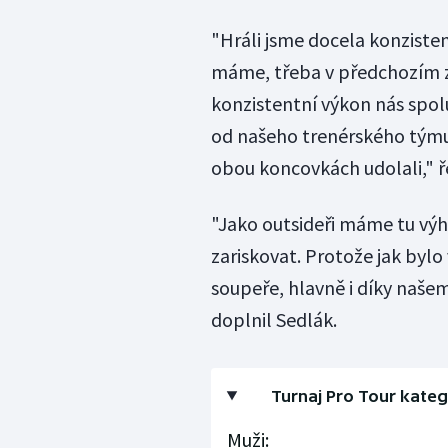
"Hráli jsme docela konzisten
máme, třeba v předchozím záp
konzistentní výkon nás spol
od našeho trenérského týmu
obou koncovkách udolali," ř
"Jako outsideři máme tu vý
zariskovat. Protože jak bylo
soupeře, hlavně i díky naše
doplnil Sedlák.
Turnaj Pro Tour kateg
Muži: