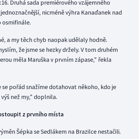
1:16. Druhá sada premiérového vzájemného
ě jednoznačnější, nicméně výhra Kanaďanek nad
 osmifinále.
, a my těch chyb naopak udělaly hodně.
myslím, že jsme se hezky držely. V tom druhém
kterou měla Maruška v prvním zápase," řekla
 že se pořád snažíme dotahovat někoho, kdo je
ýš než my," doplnila.
stoupit z prvního místa
výměn Šépka se Sedlákem na Brazilce nestačili.