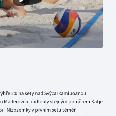
ýhře 2:0 na sety nad Švýcarkami Joanou
u Mäderovou podlehly stejným poměrem Katje
u. Nizozemky v prvním setu téměř