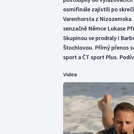
osmifinále zajistili po skre
Varenhorsta z Nizozemska. 
senzačně Němce Lukase Pfr
Skupinou se prodraly i Bar
Štochlovou. Přímý přenos s
sport a ČT sport Plus. Podí
Videa