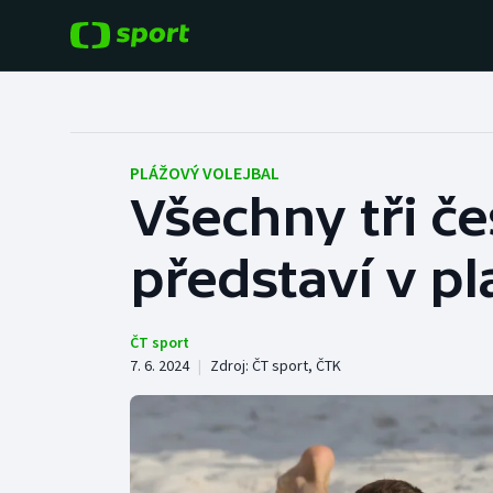
POPULÁRNÍ
DALŠÍ SPORTY
Fotbal
Americký fotbal
PLÁŽOVÝ VOLEJBAL
Všechny tři če
Hokej
Baseball a softbal
představí v pl
Tenis
Basketbal
Atletika
Biatlon
ČT sport
7. 6. 2024
|
Zdroj:
ČT sport
,
ČTK
Cyklistika
Boby a skeleton
Box