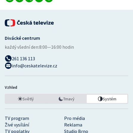
Divácké centrum
každý všední den:
8:00—16:00 hodin
261 136 113
info@ceskatelevize.cz
Vzhled
Světlý
Tmavý
Systém
TV program
Pro média
Živé vysílání
Reklama
TV poplatky
Studio Brno