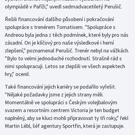
Stolní tenis
olympiádě v Paříži," uvedl sedmadvacetiletý Perušič.
Řešili financování dalšího působení i pokračování
Triatlon
spolupráce s trenérem Tomatisem. "Spolupráce s
Veslování
Andreou byla jedna z těch podmínek, které byly pro nás
zásadní. On je klíčový pro naše výsledkové i herní
Vodní slalom
zlepšení," poznamenal Perušič. Trenér nebyl na vážkách.
"Bylo to velmi jednoduché rozhodnutí. Strašně rád s
Volejbal
nimi spolupracuji. Letos se zlepšili ve všech aspektech
hry," ocenil.
Ostatní
Také financování jejich kariéry se podařilo vyřešit.
"Nějaké požadavky jsme z jejich strany měli.
Momentálně ve spolupráci s Českým volejbalovým
svazem a resortním centrem Victoria je ten budget
naplněný, aby se kluci mohli připravovat ty tři roky," řekl
Martin Lébl, šéf agentury Sportfin, která je zastupuje.