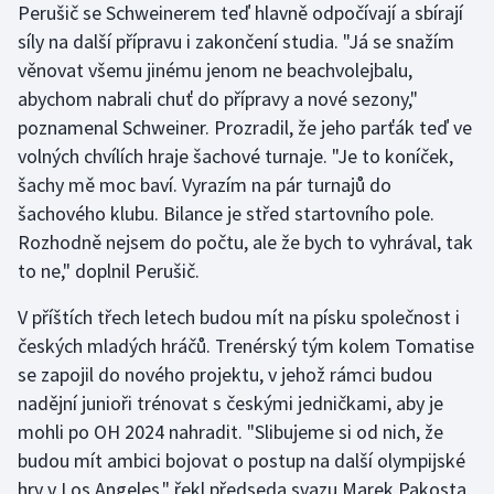
Perušič se Schweinerem teď hlavně odpočívají a sbírají
síly na další přípravu i zakončení studia. "Já se snažím
věnovat všemu jinému jenom ne beachvolejbalu,
abychom nabrali chuť do přípravy a nové sezony,"
poznamenal Schweiner. Prozradil, že jeho parťák teď ve
volných chvílích hraje šachové turnaje. "Je to koníček,
šachy mě moc baví. Vyrazím na pár turnajů do
šachového klubu. Bilance je střed startovního pole.
Rozhodně nejsem do počtu, ale že bych to vyhrával, tak
to ne," doplnil Perušič.
V příštích třech letech budou mít na písku společnost i
českých mladých hráčů. Trenérský tým kolem Tomatise
se zapojil do nového projektu, v jehož rámci budou
nadějní junioři trénovat s českými jedničkami, aby je
mohli po OH 2024 nahradit. "Slibujeme si od nich, že
budou mít ambici bojovat o postup na další olympijské
hry v Los Angeles," řekl předseda svazu Marek Pakosta.