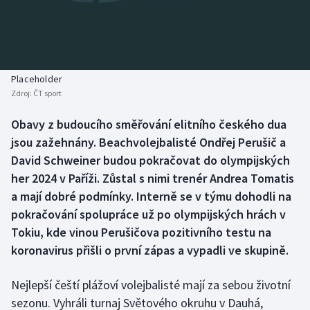
Baseball a softbal
Soutěže
Basketbal
Historické návraty
Biatlon
Aplikace ČT sport
Placeholder
Zdroj:
ČT sport
Boby a skeleton
AZ kvíz
Obavy z budoucího směřování elitního českého dua
jsou zažehnány. Beachvolejbalisté Ondřej Perušič a
Box
David Schweiner budou pokračovat do olympijských
Curling
her 2024 v Paříži. Zůstal s nimi trenér Andrea Tomatis
a mají dobré podmínky. Interně se v týmu dohodli na
Dostihy
pokračování spolupráce už po olympijských hrách v
Tokiu, kde vinou Perušičova pozitivního testu na
Florbal
koronavirus přišli o první zápas a vypadli ve skupině.
Futsal
Nejlepší čeští plážoví volejbalisté mají za sebou životní
sezonu. Vyhráli turnaj Světového okruhu v Dauhá,
Golf