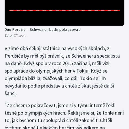
Olympijské hry
Parasport
Duo Perušič – Schweiner bude pokračovat
Zdroj:
ČT sport
Plavání
V zimě oba čekají státnice na vysokých školách, z
Plážový volejbal
Perušiče by měl být právník, ze Schweinera specialista
na daně. Když spolu v roce 2015 začínali, měli vizi
Ragby
spolupráce do olympijských her v Tokiu. Když se
olympiáda blížila, zvažovali, co dál. Tokio se jim
Rychlobruslení
nevydařilo podle představ a chtěli získat ještě další
Rychlostní kanoistika
šanci.
"Že chceme pokračovat, jsme si v týmu interně řekli
Short track
těsně po olympijských hrách. Řekli jsme si, že tohle není
Sportovní střelba
to, jak bychom tu spolupráci chtěli zakončit. Chtěli
bychom skončit nějakým hezčím výsledkem na