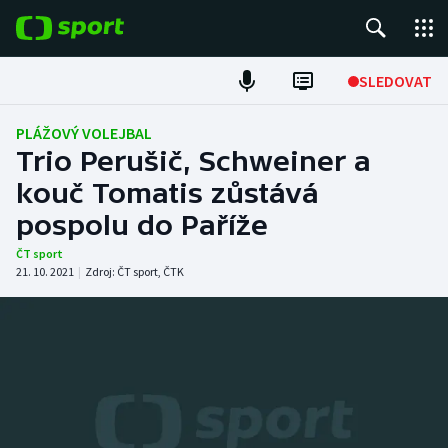
POPULÁRNÍ
SLEDOVAT
Fotbal
PLÁŽOVÝ VOLEJBAL
Trio Perušič, Schweiner a
Hokej
kouč Tomatis zůstává
pospolu do Paříže
Tenis
ČT sport
Atletika
21. 10. 2021
|
Zdroj:
ČT sport
,
ČTK
Cyklistika
DALŠÍ SPORTY
Americký fotbal
NEPŘEHLÉDNĚTE