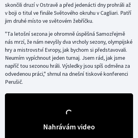
skončili druzí v Ostravě a před jedenácti dny prohráli až
v boji o titul ve finále Světového okruhu v Cagliari. Patří
Gymnastika
jim druhé místo ve světovém žebříčku.
Házená
"Ta letošní sezona je ohromně úspěšná Samozřejmě
nás mrzí, že nám nevyšly dva vrcholy sezony, olympijské
Jezdectví
hry a mistrovství Evropy, jak bychom si představovali.
Neumím vypíchnout jeden turnaj. Jsem rád, jak jsme
Judo
napříč tou sezonou hráli. Výsledky jsou spíš odměna za
odvedenou práci," shrnul na dnešní tiskové konferenci
Krasobruslení
Perušič.
Lezení
Lyže a snowboard
Moderní pětiboj
Nahrávám video
Motorsport