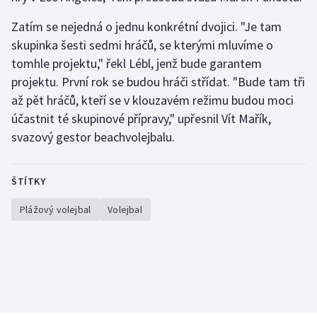
Zatím se nejedná o jednu konkrétní dvojici. "Je tam
skupinka šesti sedmi hráčů, se kterými mluvíme o
tomhle projektu," řekl Lébl, jenž bude garantem
projektu. První rok se budou hráči střídat. "Bude tam tři
až pět hráčů, kteří se v klouzavém režimu budou moci
účastnit té skupinové přípravy," upřesnil Vít Mařík,
svazový gestor beachvolejbalu.
ŠTÍTKY
Plážový volejbal
Volejbal