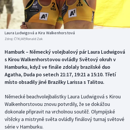
Baseball a softbal
Soutěže
Basketbal
Historické návraty
Biatlon
Aplikace ČT sport
Laura Ludwigová a Kira Walkenhorstová
Zdroj:
ČTK/AP/Ronald Zak
Boby a skeleton
AZ kvíz
Hamburk – Německý volejbalový pár Laura Ludwigová
s Kirou Walkenhorstovou ovládly Světový okruh v
Box
Hamburku, když ve finále zdolaly brazilské duo
Curling
Agatha, Duda po setech 21:17, 19:21 a 15:10. Třetí
místo obsadily jiné Brazilky Larissa s Talitou.
Dostihy
Německé beachvolejbalistky Laura Ludwigová s Kirou
Florbal
Walkenhorstovou znovu potvrdily, že se dokážou
dokonale připravit na vrcholnou soutěž. Olympijské
Futsal
vítězky a mistryně světa ovládly finálový turnaj světové
série v Hamburku.
Golf