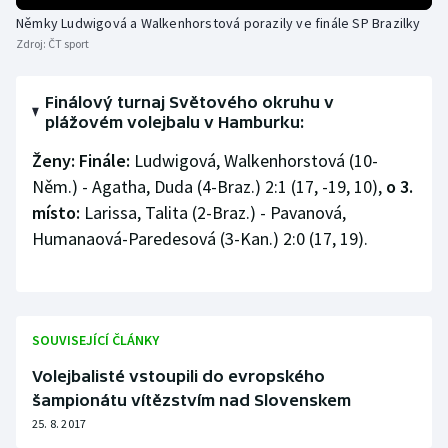
Němky Ludwigová a Walkenhorstová porazily ve finále SP Brazilky
Olympijské hry
Zdroj:
ČT sport
Parasport
Finálový turnaj Světového okruhu v
plážovém volejbalu v Hamburku:
Plavání
Ženy: Finále:
Ludwigová, Walkenhorstová (10-
Plážový volejbal
Něm.) - Agatha, Duda (4-Braz.) 2:1 (17, -19, 10),
o 3.
místo:
Larissa, Talita (2-Braz.) - Pavanová,
Ragby
Humanaová-Paredesová (3-Kan.) 2:0 (17, 19).
Rychlobruslení
Rychlostní kanoistika
SOUVISEJÍCÍ ČLÁNKY
Short track
Volejbalisté vstoupili do evropského
šampionátu vítězstvím nad Slovenskem
Sportovní střelba
25. 8. 2017