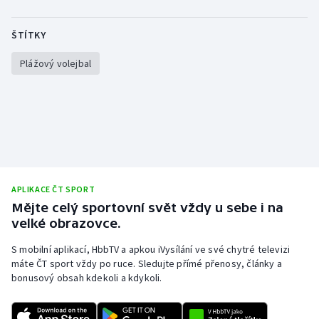
Stolní tenis
ŠTÍTKY
Triatlon
Plážový volejbal
Veslování
Vodní slalom
Volejbal
Ostatní
APLIKACE ČT SPORT
Mějte celý sportovní svět vždy u sebe i na
velké obrazovce.
S mobilní aplikací, HbbTV a apkou iVysílání ve své chytré televizi
máte ČT sport vždy po ruce. Sledujte přímé přenosy, články a
bonusový obsah kdekoli a kdykoli.