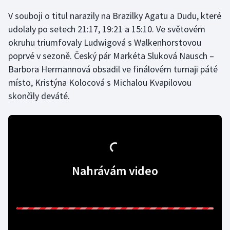
V souboji o titul narazily na Brazilky Agatu a Dudu, které
Gymnastika
udolaly po setech 21:17, 19:21 a 15:10. Ve světovém
okruhu triumfovaly Ludwigová s Walkenhorstovou
Házená
poprvé v sezoně. Český pár Markéta Sluková Nausch –
Barbora Hermannová obsadil ve finálovém turnaji páté
Jezdectví
místo, Kristýna Kolocová s Michalou Kvapilovou
skončily deváté.
Judo
Krasobruslení
Lezení
Nahrávám video
Lyže a snowboard
Moderní pětiboj
Motorsport