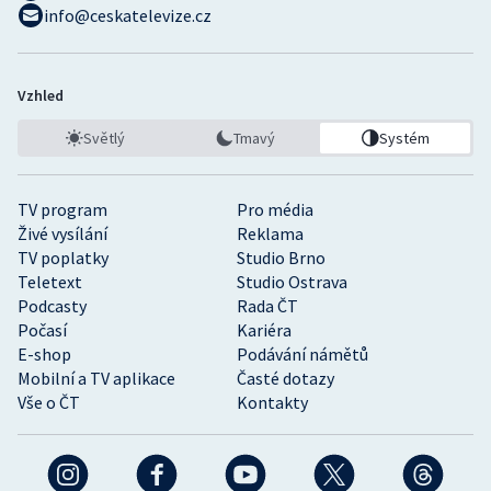
info@ceskatelevize.cz
Vzhled
Světlý
Tmavý
Systém
TV program
Pro média
Živé vysílání
Reklama
TV poplatky
Studio Brno
Teletext
Studio Ostrava
Podcasty
Rada ČT
Počasí
Kariéra
E-shop
Podávání námětů
Mobilní a TV aplikace
Časté dotazy
Vše o ČT
Kontakty