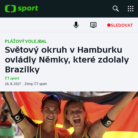
POPULÁRNÍ
SLEDOVAT
Fotbal
PLÁŽOVÝ VOLEJBAL
Světový okruh v Hamburku
Hokej
ovládly Němky, které zdolaly
Brazilky
Tenis
ČT sport
Atletika
26. 8. 2017
|
Zdroj:
ČT sport
Cyklistika
DALŠÍ SPORTY
Americký fotbal
NEPŘEHLÉDNĚTE