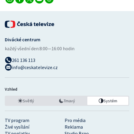
Divácké centrum
každý všední den:
8:00—16:00 hodin
261 136 113
info@ceskatelevize.cz
Vzhled
Světlý
Tmavý
Systém
TV program
Pro média
Živé vysílání
Reklama
TV poplatky
Studio Brno