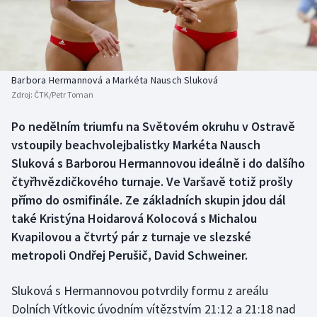
Baseball a softbal
Soutěže
Basketbal
Historické návraty
Biatlon
Aplikace ČT sport
Barbora Hermannová a Markéta Nausch Sluková
Zdroj:
ČTK/Petr Toman
Boby a skeleton
AZ kvíz
Po nedělním triumfu na Světovém okruhu v Ostravě
vstoupily beachvolejbalistky Markéta Nausch
Box
Sluková s Barborou Hermannovou ideálně i do dalšího
Curling
čtyřhvězdičkového turnaje. Ve Varšavě totiž prošly
přímo do osmifinále. Ze základních skupin jdou dál
Dostihy
také Kristýna Hoidarová Kolocová s Michalou
Kvapilovou a čtvrtý pár z turnaje ve slezské
Florbal
metropoli Ondřej Perušič, David Schweiner.
Futsal
Sluková s Hermannovou potvrdily formu z areálu
Dolních Vítkovic úvodním vítězstvím 21:12 a 21:18 nad
Golf