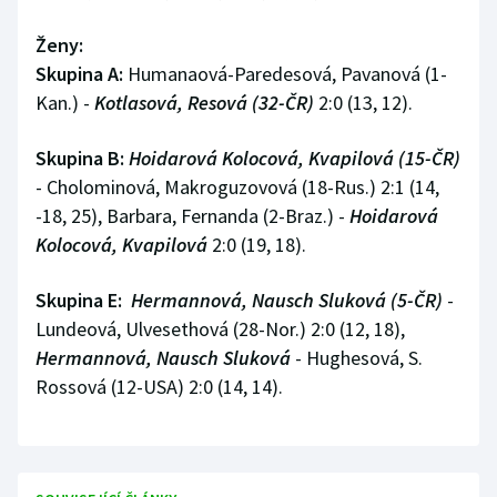
Stolní tenis
Ženy:
Triatlon
Skupina A:
Humanaová-Paredesová, Pavanová (1-
Kan.) -
Kotlasová, Resová (32-ČR)
2:0 (13, 12).
Veslování
Skupina B:
Hoidarová Kolocová, Kvapilová
(15-ČR)
Vodní slalom
- Cholominová, Makroguzovová (18-Rus.) 2:1 (14,
-18, 25), Barbara, Fernanda (2-Braz.) -
Hoidarová
Volejbal
Kolocová, Kvapilová
2:0 (19, 18).
Ostatní
Skupina E:
Hermannová, Nausch Sluková (5-ČR)
-
Lundeová, Ulvesethová (28-Nor.) 2:0 (12, 18),
Hermannová, Nausch Sluková
- Hughesová, S.
Rossová (12-USA) 2:0 (14, 14).