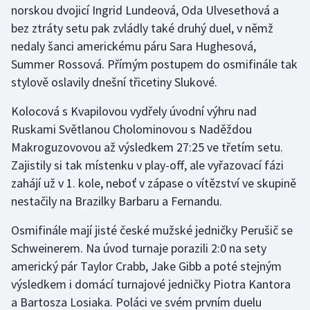
norskou dvojicí Ingrid Lundeová, Oda Ulvesethová a
bez ztráty setu pak zvládly také druhý duel, v němž
Gymnastika
nedaly šanci americkému páru Sara Hughesová,
Summer Rossová. Přímým postupem do osmifinále tak
Házená
stylově oslavily dnešní třicetiny Slukové.
Jezdectví
Kolocová s Kvapilovou vydřely úvodní výhru nad
Ruskami Světlanou Cholominovou s Naděždou
Judo
Makroguzovovou až výsledkem 27:25 ve třetím setu.
Zajistily si tak místenku v play-off, ale vyřazovací fázi
Krasobruslení
zahájí už v 1. kole, neboť v zápase o vítězství ve skupině
Lezení
nestačily na Brazilky Barbaru a Fernandu.
Osmifinále mají jisté české mužské jedničky Perušič se
Lyže a snowboard
Schweinerem. Na úvod turnaje porazili 2:0 na sety
Moderní pětiboj
americký pár Taylor Crabb, Jake Gibb a poté stejným
výsledkem i domácí turnajové jedničky Piotra Kantora
Motorsport
a Bartosza Losiaka. Poláci ve svém prvním duelu