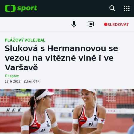
POPULÁRNÍ
SLEDOVAT
Fotbal
PLÁŽOVÝ VOLEJBAL
Sluková s Hermannovou se
Hokej
vezou na vítězné vlně i ve
Varšavě
Tenis
ČT sport
Atletika
28. 6. 2018
|
Zdroj:
ČTK
Cyklistika
DALŠÍ SPORTY
Americký fotbal
NEPŘEHLÉDNĚTE