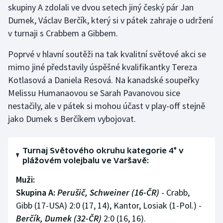
skupiny A zdolali ve dvou setech jiný český pár Jan
Olympijské hry
Dumek, Václav Berčík, který si v pátek zahraje o udržení
v turnaji s Crabbem a Gibbem.
Parasport
Poprvé v hlavní soutěži na tak kvalitní světové akci se
Plavání
mimo jiné představily úspěšné kvalifikantky Tereza
Kotlasová a Daniela Resová. Na kanadské soupeřky
Plážový volejbal
Melissu Humanaovou se Sarah Pavanovou sice
nestačily, ale v pátek si mohou účast v play-off stejně
Ragby
jako Dumek s Berčíkem vybojovat.
Rychlobruslení
Turnaj Světového okruhu kategorie 4* v
Rychlostní kanoistika
plážovém volejbalu ve Varšavě:
Muži:
Short track
Skupina A:
Perušič, Schweiner (16-ČR)
- Crabb,
Gibb (17-USA) 2:0 (17, 14), Kantor, Losiak (1-Pol.) -
Sportovní střelba
Berčík, Dumek (32-ČR)
2:0 (16, 16).