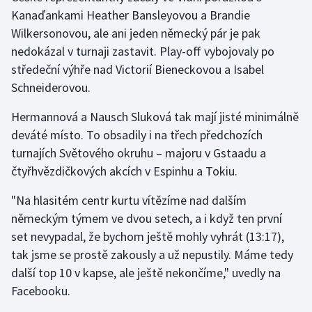
Kanaďankami Heather Bansleyovou a Brandie
Wilkersonovou, ale ani jeden německý pár je pak
Gymnastika
nedokázal v turnaji zastavit. Play-off vybojovaly po
Házená
středeční výhře nad Victorií Bieneckovou a Isabel
Schneiderovou.
Jezdectví
Hermannová a Nausch Sluková tak mají jisté minimálně
Judo
deváté místo. To obsadily i na třech předchozích
turnajích Světového okruhu – majoru v Gstaadu a
Krasobruslení
čtyřhvězdičkových akcích v Espinhu a Tokiu.
"Na hlasitém centr kurtu vítězíme nad dalším
Lezení
německým týmem ve dvou setech, a i když ten první
Lyže a snowboard
set nevypadal, že bychom ještě mohly vyhrát (13:17),
tak jsme se prostě zakously a už nepustily. Máme tedy
Moderní pětiboj
další top 10 v kapse, ale ještě nekončíme," uvedly na
Facebooku.
Motorsport