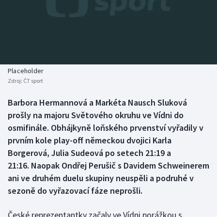
Baseball a softbal
Soutěže
Basketbal
Historické návraty
Biatlon
Aplikace ČT sport
Placeholder
Boby a skeleton
AZ kvíz
Zdroj:
ČT sport
Box
Barbora Hermannová a Markéta Nausch Sluková
prošly na majoru Světového okruhu ve Vídni do
Curling
osmifinále. Obhájkyně loňského prvenství vyřadily v
prvním kole play-off německou dvojici Karla
Dostihy
Borgerová, Julia Sudeová po setech 21:19 a
21:16. Naopak Ondřej Perušič s Davidem Schweinerem
Florbal
ani ve druhém duelu skupiny neuspěli a podruhé v
sezoně do vyřazovací fáze neprošli.
Futsal
České reprezentantky začaly ve Vídni porážkou s
Golf