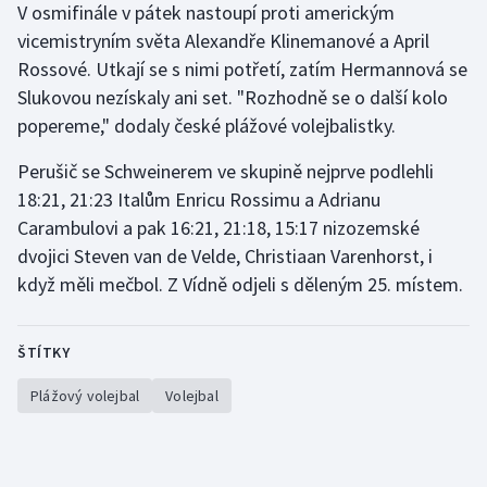
V osmifinále v pátek nastoupí proti americkým
Olympijské hry
vicemistryním světa Alexandře Klinemanové a April
Rossové. Utkají se s nimi potřetí, zatím Hermannová se
Parasport
Slukovou nezískaly ani set. "Rozhodně se o další kolo
popereme," dodaly české plážové volejbalistky.
Plavání
Perušič se Schweinerem ve skupině nejprve podlehli
Plážový volejbal
18:21, 21:23 Italům Enricu Rossimu a Adrianu
Carambulovi a pak 16:21, 21:18, 15:17 nizozemské
Ragby
dvojici Steven van de Velde, Christiaan Varenhorst, i
když měli mečbol. Z Vídně odjeli s děleným 25. místem.
Rychlobruslení
Rychlostní kanoistika
ŠTÍTKY
Plážový volejbal
Volejbal
Short track
Sportovní střelba