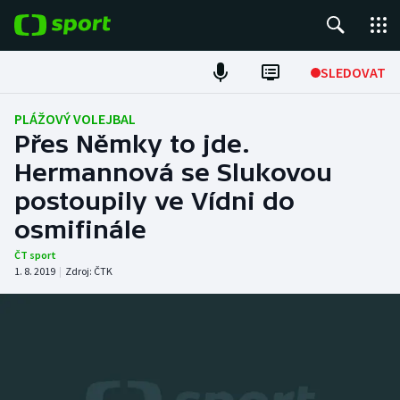
POPULÁRNÍ
SLEDOVAT
Fotbal
PLÁŽOVÝ VOLEJBAL
Přes Němky to jde.
Hokej
Hermannová se Slukovou
postoupily ve Vídni do
Tenis
osmifinále
Atletika
ČT sport
1. 8. 2019
|
Zdroj:
ČTK
Cyklistika
DALŠÍ SPORTY
Americký fotbal
NEPŘEHLÉDNĚTE