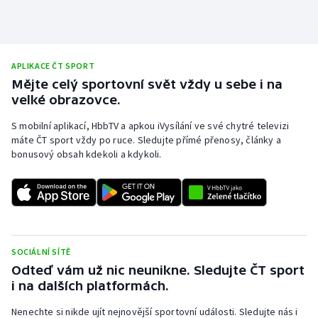
Stolní tenis
Triatlon
APLIKACE ČT SPORT
Veslování
Mějte celý sportovní svět vždy u sebe i na
velké obrazovce.
Vodní slalom
S mobilní aplikací, HbbTV a apkou iVysílání ve své chytré televizi
máte ČT sport vždy po ruce. Sledujte přímé přenosy, články a
Volejbal
bonusový obsah kdekoli a kdykoli.
Ostatní
SOCIÁLNÍ SÍTĚ
Odteď vám už nic neunikne. Sledujte ČT sport
i na dalších platformách.
Nenechte si nikde ujít nejnovější sportovní události. Sledujte nás i