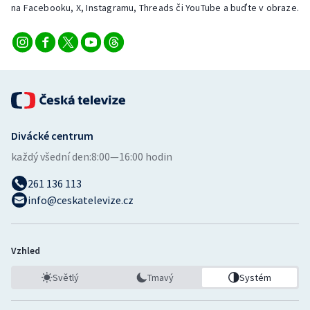
na Facebooku, X, Instagramu, Threads či YouTube a buďte v obraze.
Divácké centrum
každý všední den:
8:00—16:00 hodin
261 136 113
info@ceskatelevize.cz
Vzhled
Světlý
Tmavý
Systém