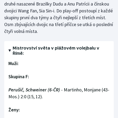
druhé nasazené Brazilky Dudu a Anu Patrícii a čínskou
Olympijské hry
dvojici Wang Fan, Sia Sin-i. Do play-off postoupí z každé
skupiny první dva týmy a čtyři nejlepší z třetích míst.
Parasport
Osm zbývajících dvojic na třetí příčce se utká o poslední
čtyři volná místa.
Plavání
Plážový volejbal
Mistrovství světa v plážovém volejbalu v
Římě:
Ragby
Muži:
Rychlobruslení
Skupina F:
Rychlostní kanoistika
Perušič, Schweiner (6-ČR)
- Martinho, Monjane (43-
Mos.) 2:0 (15, 12).
Short track
Sportovní střelba
Ženy: