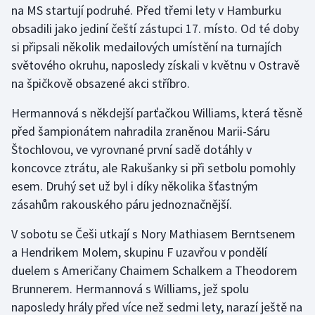
na MS startují podruhé. Před třemi lety v Hamburku
obsadili jako jediní čeští zástupci 17. místo. Od té doby
Gymnastika
si připsali několik medailových umístění na turnajích
světového okruhu, naposledy získali v květnu v Ostravě
Házená
na špičkově obsazené akci stříbro.
Jezdectví
Hermannová s někdejší parťačkou Williams, která těsně
před šampionátem nahradila zraněnou Marii-Sáru
Judo
Štochlovou, ve vyrovnané první sadě dotáhly v
koncovce ztrátu, ale Rakušanky si při setbolu pomohly
Krasobruslení
esem. Druhý set už byl i díky několika šťastným
Lezení
zásahům rakouského páru jednoznačnější.
V sobotu se Češi utkají s Nory Mathiasem Berntsenem
Lyže a snowboard
a Hendrikem Molem, skupinu F uzavřou v pondělí
Moderní pětiboj
duelem s Američany Chaimem Schalkem a Theodorem
Brunnerem. Hermannová s Williams, jež spolu
Motorsport
naposledy hrály před více než sedmi lety, narazí ještě na