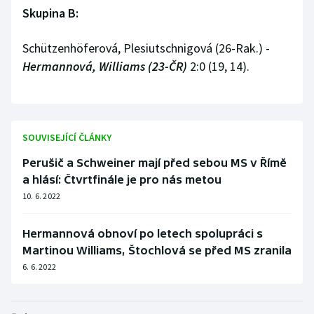
Stolní tenis
Skupina B:
Triatlon
Schützenhöferová, Plesiutschnigová (26-Rak.) -
Hermannová, Williams (23-ČR)
2:0 (19, 14).
Veslování
Vodní slalom
SOUVISEJÍCÍ ČLÁNKY
Volejbal
Perušič a Schweiner mají před sebou MS v Římě
Ostatní
a hlásí: Čtvrtfinále je pro nás metou
10. 6. 2022
Hermannová obnoví po letech spolupráci s
Martinou Williams, Štochlová se před MS zranila
6. 6. 2022