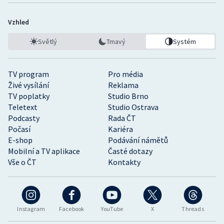
Vzhled
Světlý
Tmavý
Systém
TV program
Pro média
Živé vysílání
Reklama
TV poplatky
Studio Brno
Teletext
Studio Ostrava
Podcasty
Rada ČT
Počasí
Kariéra
E-shop
Podávání námětů
Mobilní a TV aplikace
Časté dotazy
Vše o ČT
Kontakty
Instagram
Facebook
YouTube
X
Threads