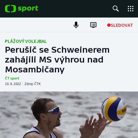
POPULÁRNÍ
SLEDOVAT
Fotbal
PLÁŽOVÝ VOLEJBAL
Perušič se Schweinerem
Hokej
zahájili MS výhrou nad
Mosambičany
Tenis
ČT sport
Atletika
10. 6. 2022
|
Zdroj:
ČTK
Cyklistika
DALŠÍ SPORTY
Americký fotbal
NEPŘEHLÉDNĚTE