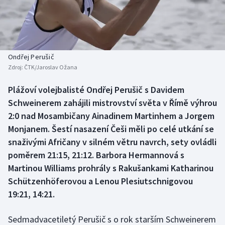
Baseball a softbal
Soutěže
Basketbal
Historické návraty
Biatlon
Aplikace ČT sport
Ondřej Perušič
Zdroj:
ČTK/Jaroslav Ožana
Boby a skeleton
AZ kvíz
Plážoví volejbalisté Ondřej Perušič s Davidem
Schweinerem zahájili mistrovství světa v Římě výhrou
Box
2:0 nad Mosambičany Ainadinem Martinhem a Jorgem
Curling
Monjanem. Šestí nasazení Češi měli po celé utkání se
snaživými Afričany v silném větru navrch, sety ovládli
Dostihy
poměrem 21:15, 21:12. Barbora Hermannová s
Martinou Williams prohrály s Rakušankami Katharinou
Florbal
Schützenhöferovou a Lenou Plesiutschnigovou
19:21, 14:21.
Futsal
Sedmadvacetiletý Perušič s o rok starším Schweinerem
Golf