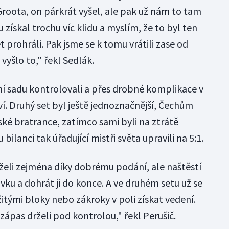
Groota, on párkrát vyšel, ale pak už nám to tam
získal trochu víc klidu a myslím, že to byl ten
t prohráli. Pak jsme se k tomu vrátili zase od
vyšlo to," řekl Sedlák.
í sadu kontrolovali a přes drobné komplikace v
tví. Druhý set byl ještě jednoznačnější, Čechům
lské bratrance, zatímco sami byli na ztrátě
lanci tak úřadující mistři světa upravili na 5:1.
rželi zejména díky dobrému podání, ale naštěstí
ku a dohrát ji do konce. A ve druhém setu už se
itými bloky nebo zákroky v poli získat vedení.
zápas drželi pod kontrolou," řekl Perušič.