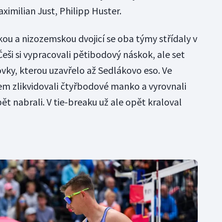
ximilian Just, Philipp Huster.
ou a nizozemskou dvojicí se oba týmy střídaly v
eši si vypracovali pětibodový náskok, ale set
ky, kterou uzavřelo až Sedlákovo eso. Ve
m zlikvidovali čtyřbodové manko a vyrovnali
pět nabrali. V tie-breaku už ale opět kraloval