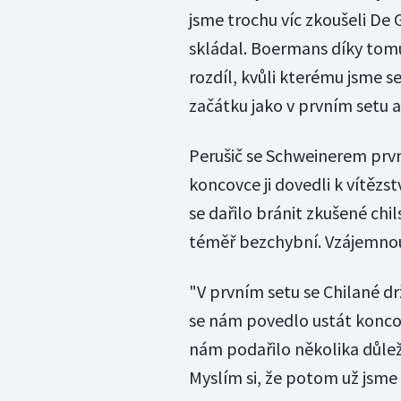
jsme trochu víc zkoušeli De 
skládal. Boermans díky tomu 
rozdíl, kvůli kterému jsme se
začátku jako v prvním setu a 
Perušič se Schweinerem prvn
koncovce ji dovedli k vítězs
se dařilo bránit zkušené chi
téměř bezchybní. Vzájemnou bi
"V prvním setu se Chilané d
se nám povedlo ustát koncov
nám podařilo několika důlež
Myslím si, že potom už jsme 