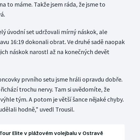
e na to máme. Takže jsem ráda, že jsme to
á.
lý úvodní set udržovali mírný náskok, ale
avu 16:19 dokonali obrat. Ve druhé sadě naopak
ejich náskok narostl až na konečných devět
ncovky prvního setu jsme hráli opravdu dobře.
chází trochu nervy. Tam si uvědomíte, že
výhle tým. A potom je větší šance nějaké chyby.
dělali hodně," uvedl Trousil.
Tour Elite v plážovém volejbalu v Ostravě