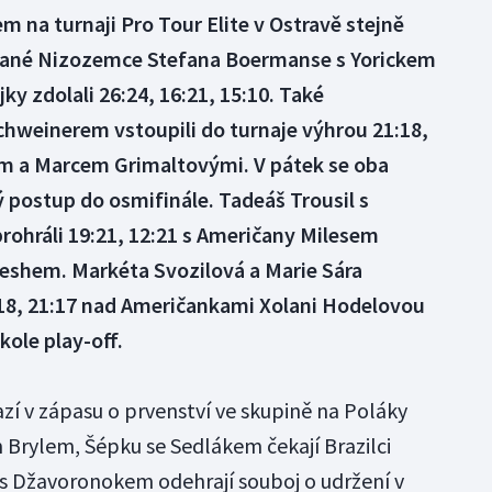
m na turnaji Pro Tour Elite v Ostravě stejně
zované Nizozemce Stefana Boermanse s Yorickem
y zdolali 26:24, 16:21, 15:10. Také
chweinerem vstoupili do turnaje výhrou 21:18,
m a Marcem Grimaltovými. V pátek se oba
ý postup do osmifinále. Tadeáš Trousil s
hráli 19:21, 12:21 s Američany Milesem
shem. Markéta Svozilová a Marie Sára
:18, 21:17 nad Američankami Xolani Hodelovou
ole play-off.
zí v zápasu o prvenství ve skupině na Poláky
 Brylem, Šépku se Sedlákem čekají Brazilci
 s Džavoronokem odehrají souboj o udržení v