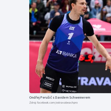
Curling
Dostihy
Florbal
Futsal
Golf
Gymnastika
Ondřej Perušič s Davidem Schweinerem
Zdroj:
facebook.com/ostravabeachpro