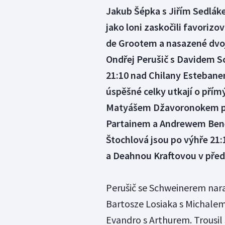
Jakub Šépka s Jiřím Sedláke
jako loni zaskočili favori
de Grootem a nasazené dvojk
Ondřej Perušič s Davidem S
21:10 nad Chilany Estebane
úspěšné celky utkají o přím
Matyášem Džavoronokem pro
Partainem a Andrewem Bene
Štochlová jsou po výhře 21
a Deahnou Kraftovou v předk
Perušič se Schweinerem nara
Bartosze Losiaka s Michalem
Evandro s Arthurem. Trousil