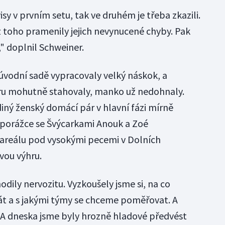
sy v prvním setu, tak ve druhém je třeba zkazili.
z toho pramenily jejich nevynucené chyby. Pak
," doplnil Schweiner.
 úvodní sadě vypracovaly velký náskok, a
ru mohutně stahovaly, manko už nedohnaly.
iný ženský domácí pár v hlavní fázi mírně
 porážce se Švýcarkami Anouk a Zoé
areálu pod vysokými pecemi v Dolních
vou výhru.
odily nervozitu. Vyzkoušely jsme si, na co
t a s jakými týmy se chceme poměřovat. A
. A dneska jsme byly hrozně hladové předvést