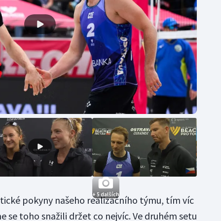
+ 5 dalších
ktické pokyny našeho realizačního týmu, tím víc
 se toho snažili držet co nejvíc. Ve druhém setu