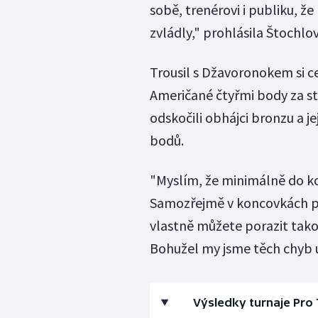
sobě, trenérovi i publiku, ž
zvládly," prohlásila Štochlov
Trousil s Džavoronokem si ce
Američané čtyřmi body za st
odskočili obhájci bronzu a j
bodů.
"Myslím, že minimálně do ko
Samozřejmě v koncovkách při
vlastně můžete porazit tako
Bohužel my jsme těch chyb u
Výsledky turnaje Pro 