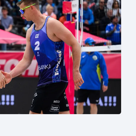
Moderní pětiboj
Triatlon
Motorsport
Veslování
Olympijské hry
Vodní slalom
Parasport
Volejbal
Plavání
Ostatní
Plážový volejbal