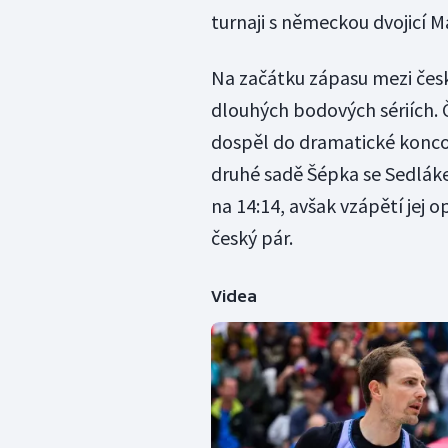
turnaji s německou dvojicí Ma
Na začátku zápasu mezi česk
dlouhých bodových sériích. Č
dospěl do dramatické koncov
druhé sadě Šépka se Sedláke
na 14:14, avšak vzápětí jej o
český pár.
Videa