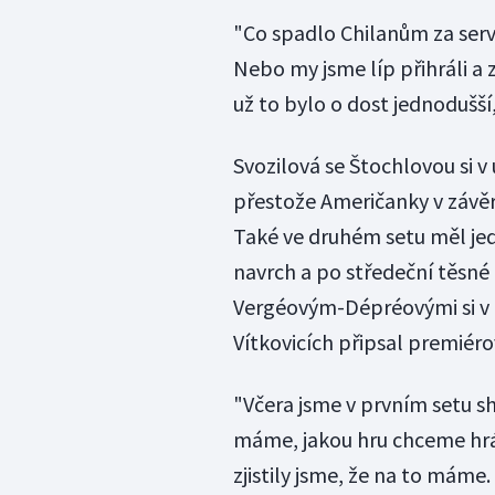
"Co spadlo Chilanům za servi
Nebo my jsme líp přihráli a 
už to bylo o dost jednodušší
Svozilová se Štochlovou si v
přestože Američanky v závě
Také ve druhém setu měl jed
navrch a po středeční těsné
Vergéovým-Dépréovými si v 
Vítkovicích připsal premiéro
"Včera jsme v prvním setu sh
máme, jakou hru chceme hrá
zjistily jsme, že na to máme