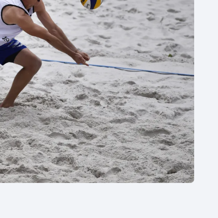
Moderní pětiboj
Triatlon
Motorsport
Veslování
Olympijské hry
Vodní slalom
Parasport
Volejbal
Plavání
Ostatní
Plážový volejbal