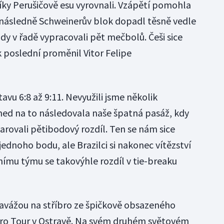
díky Perušičově esu vyrovnali. Vzápětí pomohla
, následně Schweinerův blok dopadl těsně vedle
dy v řadě vypracovali pět mečbolů. Češi sice
ak poslední proměnil Vitor Felipe
vu 6:8 až 9:11. Nevyužili jsme několik
hned na to následovala naše špatná pasáž, kdy
arovali pětibodový rozdíl. Ten se nám sice
jednoho bodu, ale Brazilci si nakonec vítězství
itnímu týmu se takovýhle rozdíl v tie-breaku
avážou na stříbro ze špičkově obsazeného
ro Tour v Ostravě. Na svém druhém světovém