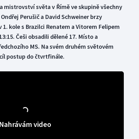
a mistrovství světa v Římě ve skupině všechny
m Ondřej Perušič a David Schweiner brzy
 v 1. kole s Brazilci Renatem a Vitorem Felipem
13:15. Češi obsadili dělené 17. Místo a
 předchozího MS. Na svém druhém světovém
íl postup do čtvrtfinále.
Nahrávám video