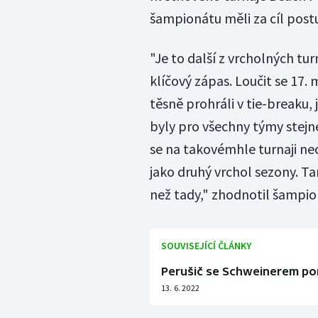
šampionátu měli za cíl postu
"Je to další z vrcholných tu
klíčový zápas. Loučit se 17. 
těsně prohráli v tie-breaku
byly pro všechny týmy stejn
se na takovémhle turnaji ne
jako druhý vrchol sezony. Ta
než tady," zhodnotil šampio
SOUVISEJÍCÍ ČLÁNKY
Perušič se Schweinerem por
13. 6. 2022