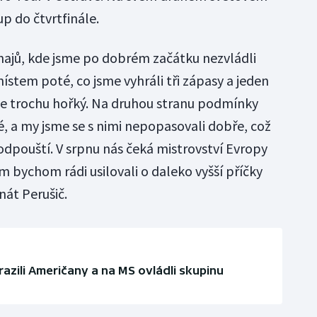
p do čtvrtfinále.
rnajů, kde jsme po dobrém začátku nezvládli
místem poté, co jsme vyhráli tři zápasy a jeden
, je trochu hořký. Na druhou stranu podmínky
é, a my jsme se s nimi nepopasovali dobře, což
odpouští. V srpnu nás čeká mistrovství Evropy
m bychom rádi usilovali o daleko vyšší příčky
nát Perušič.
azili Američany a na MS ovládli skupinu