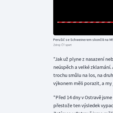
Perušič se Schweinerem skončili na MS 
Zdroj:
ČT sport
"Jak už plyne z nasazení ne
neúspěch a velké zklamání. A
trochu smůlu na los, na dr
výkonem měli porazit, a my 
"Před 14 dny v Ostravě jsme s
přestože ten výsledek vypad