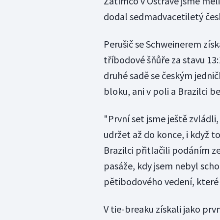
Zatímco v Ostravě jsme měli 
dodal sedmadvacetiletý česk
Perušič se Schweinerem získ
tříbodové šňůře za stavu 13:
druhé sadě se českým jednič
bloku, ani v poli a Brazilci b
"První set jsme ještě zvládl
udržet až do konce, i když 
Brazilci přitlačili podáním 
pasáže, kdy jsem nebyl schop
pětibodového vedení, které u
V tie-breaku získali jako pr