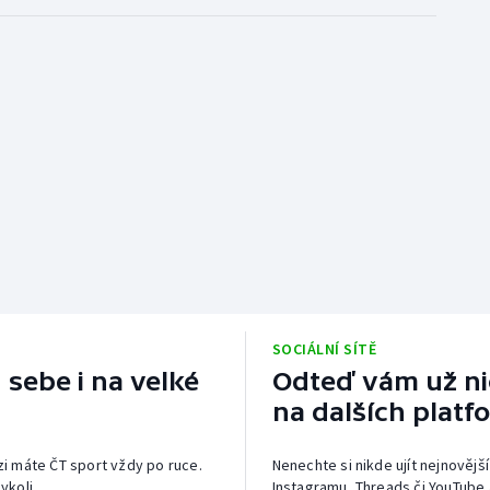
SOCIÁLNÍ SÍTĚ
 sebe i na velké
Odteď vám už nic
na dalších platf
izi máte ČT sport vždy po ruce.
Nenechte si nikde ujít nejnovější
ykoli.
Instagramu, Threads či YouTube 