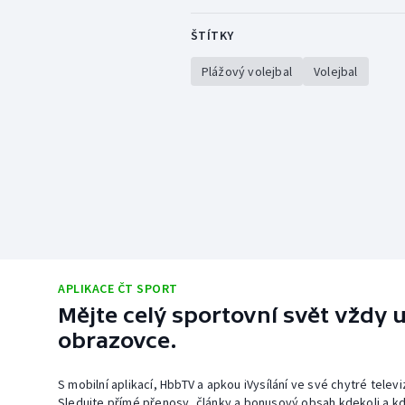
ŠTÍTKY
Plážový volejbal
Volejbal
APLIKACE ČT SPORT
Mějte celý sportovní svět vždy u
obrazovce.
S mobilní aplikací, HbbTV a apkou iVysílání ve své chytré telev
Sledujte přímé přenosy, články a bonusový obsah kdekoli a kd