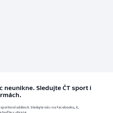
 neunikne. Sledujte ČT sport i
ormách.
 sportovní události. Sledujte nás i na Facebooku, X,
a buďte v obraze.