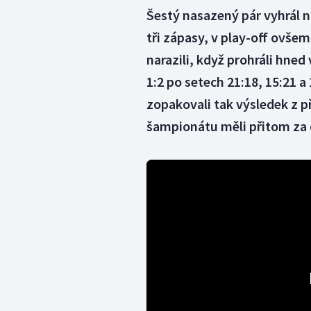
Šestý nasazený pár vyhrál n
tři zápasy, v play-off ovše
narazili, když prohráli hned
1:2 po setech 21:18, 15:21 a 
zopakovali tak výsledek z
šampionátu měli přitom za c