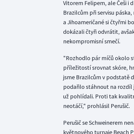
Vitorem Felipem, ale Češi i 
Brazilcům při servisu páska
a Jihoameričané si čtyřmi bo
dokázali čtyři odvrátit, avš
nekompromisní smečí.
"Rozhodlo pár míčů okolo sta
příležitostí srovnat skóre, 
jsme Brazilcům v podstatě d
podařilo stáhnout na rozdíl 
už pohlídali. Proti tak kval
neotáčí," prohlásil Perušič.
Perušič se Schweinerem nen
květnového turnaje Beach P