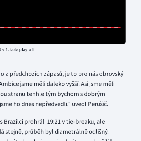
v 1. kole play-off
bo z předchozích zápasů, je to pro nás obrovský
mbice jsme měli daleko vyšší. Asi jsme měli
uhou stranu tenhle tým bychom s dobrým
jsme ho dnes nepředvedli," uvedl Perušič.
 Brazilci prohráli 19:21 v tie-breaku, ale
á stejně, průběh byl diametrálně odlišný.