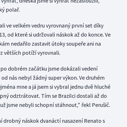
vyhrát, dneska jsme si vyhrát nezasloužili,"
ý polař.
ali ve velkém vedru vyrovnaný první set díky
13, od které si udržovali náskok až do konce. Ve
kám nedařilo zastavit útoky soupeře ani na
ez větších potíží vyrovnali.
i, po dobrém začátku jsme dokázali vedení
to od nás nebyl žádný super výkon. Ve druhém
zejména mne a já jsem si vybral jednu dvě hluché
ný odztrátovat. Tím se Brazilci dostali až do
ž jsme nebyli schopní stáhnout," řekl Perušič.
vní drobný náskok dvanáctí nasazení Renato s