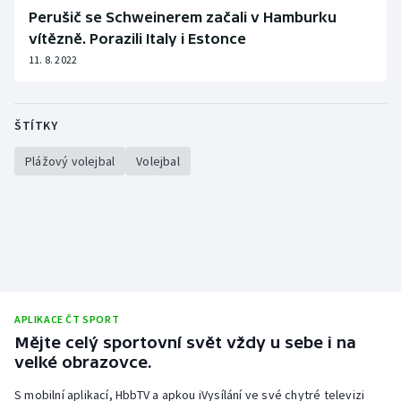
Perušič se Schweinerem začali v Hamburku
Olympijské hry
vítězně. Porazili Italy i Estonce
11. 8. 2022
Parasport
Plavání
ŠTÍTKY
Plážový volejbal
Plážový volejbal
Volejbal
Ragby
Rychlobruslení
Rychlostní kanoistika
APLIKACE ČT SPORT
Short track
Mějte celý sportovní svět vždy u sebe i na
velké obrazovce.
Sportovní střelba
S mobilní aplikací, HbbTV a apkou iVysílání ve své chytré televizi