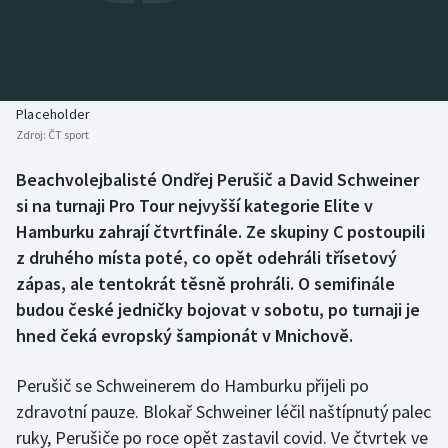
Baseball a softbal
Soutěže
Basketbal
Historické návraty
Biatlon
Aplikace ČT sport
Placeholder
Zdroj:
ČT sport
Boby a skeleton
AZ kvíz
Beachvolejbalisté Ondřej Perušič a David Schweiner
si na turnaji Pro Tour nejvyšší kategorie Elite v
Box
Hamburku zahrají čtvrtfinále. Ze skupiny C postoupili
Curling
z druhého místa poté, co opět odehráli třísetový
zápas, ale tentokrát těsně prohráli. O semifinále
Dostihy
budou české jedničky bojovat v sobotu, po turnaji je
hned čeká evropský šampionát v Mnichově.
Florbal
Perušič se Schweinerem do Hamburku přijeli po
Futsal
zdravotní pauze. Blokař Schweiner léčil naštípnutý palec
ruky, Perušiče po roce opět zastavil covid. Ve čtvrtek ve
Golf