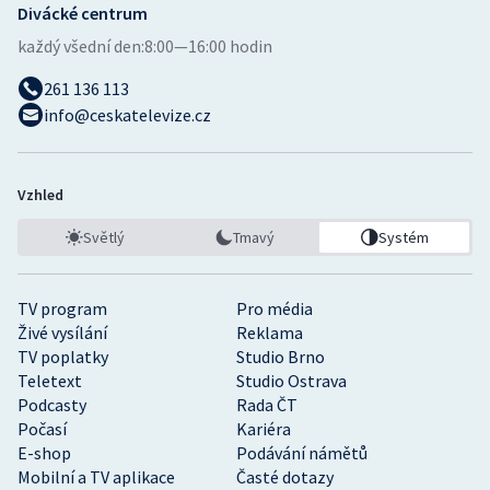
Divácké centrum
každý všední den:
8:00—16:00 hodin
261 136 113
info@ceskatelevize.cz
Vzhled
Světlý
Tmavý
Systém
TV program
Pro média
Živé vysílání
Reklama
TV poplatky
Studio Brno
Teletext
Studio Ostrava
Podcasty
Rada ČT
Počasí
Kariéra
E-shop
Podávání námětů
Mobilní a TV aplikace
Časté dotazy