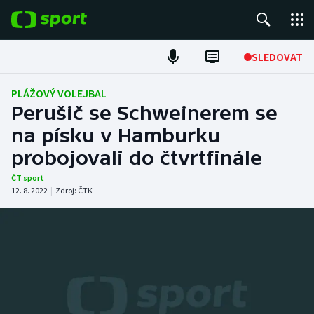
POPULÁRNÍ
SLEDOVAT
Fotbal
PLÁŽOVÝ VOLEJBAL
Perušič se Schweinerem se
Hokej
na písku v Hamburku
probojovali do čtvrtfinále
Tenis
ČT sport
Atletika
12. 8. 2022
|
Zdroj:
ČTK
Cyklistika
DALŠÍ SPORTY
Americký fotbal
NEPŘEHLÉDNĚTE