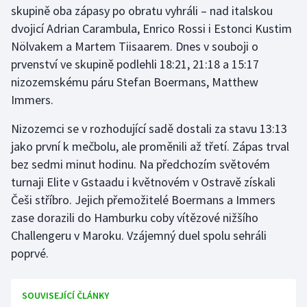
skupině oba zápasy po obratu vyhráli – nad italskou
dvojicí Adrian Carambula, Enrico Rossi i Estonci Kustim
Gymnastika
Nölvakem a Martem Tiisaarem. Dnes v souboji o
prvenství ve skupině podlehli 18:21, 21:18 a 15:17
Házená
nizozemskému páru Stefan Boermans, Matthew
Jezdectví
Immers.
Nizozemci se v rozhodující sadě dostali za stavu 13:13
Judo
jako první k mečbolu, ale proměnili až třetí. Zápas trval
bez sedmi minut hodinu. Na předchozím světovém
Krasobruslení
turnaji Elite v Gstaadu i květnovém v Ostravě získali
Lezení
Češi stříbro. Jejich přemožitelé Boermans a Immers
zase dorazili do Hamburku coby vítězové nižšího
Lyže a snowboard
Challengeru v Maroku. Vzájemný duel spolu sehráli
poprvé.
Moderní pětiboj
Motorsport
SOUVISEJÍCÍ ČLÁNKY