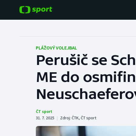
POPULÁRNÍ
DALŠÍ SPORTY
Fotbal
Americký fotbal
PLÁŽOVÝ VOLEJBAL
Perušič se Sc
Hokej
Baseball a softbal
ME do osmifin
Tenis
Basketbal
Atletika
Neuschaefero
Biatlon
Cyklistika
Boby a skeleton
ČT sport
31. 7. 2025
|
Zdroj:
ČTK
,
ČT sport
Box