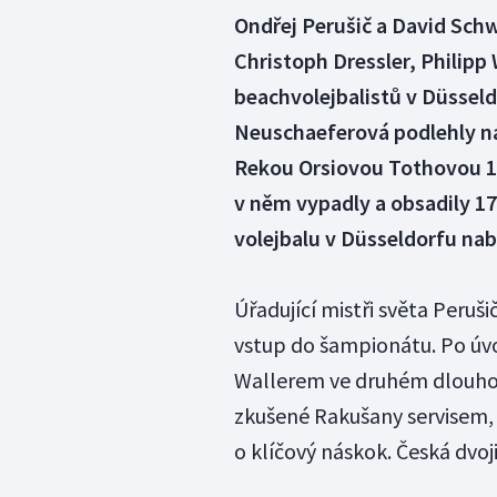
Ondřej Perušič a David Sch
Christoph Dressler, Philipp 
beachvolejbalistů v Düsseld
Neuschaeferová podlehly n
Rekou Orsiovou Tothovou 10:
v něm vypadly a obsadily 1
volejbalu v Düsseldorfu nab
Úřadující mistři světa Peruš
vstup do šampionátu. Po úv
Wallerem ve druhém dlouho d
zkušené Rakušany servisem, 
o klíčový náskok. Česká dvoji