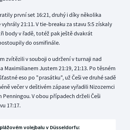
atily první set 16:21, druhý i díky několika
hrály 21:11. V tie-breaku za stavu 5:5 získaly
ři body v řadě, totéž pak ještě dvakrát
postoupily do osmifinále.
zvítězili v souboji o udržení v turnaji nad
 Maximilianem Justem 21:19, 21:13. Po těsném
šťastné eso po "prasátku", už Češi ve druhé sadě
méně večer v deštivém zápase vyřadili Nizozemci
enningou. V obou případech drželi Češi
vu 17:17.
plážovém volejbalu v Düsseldorfu: