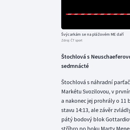
Švýcarkám se na plážovém ME daří
Zdroj:
ČT sport
Štochlová s Neuschaeferovou
sedmnácté
Štochlová s náhradní parťa
Markétu Svozilovou, v prvním
a nakonec jej prohrály o 11
stavu 14:13, ale závěr zvlád
pátý bodový blok Gottardio
stříbro po boku Marty Mene