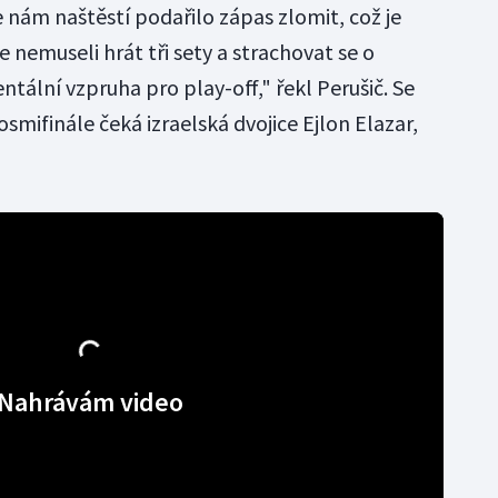
 nám naštěstí podařilo zápas zlomit, což je
 nemuseli hrát tři sety a strachovat se o
mentální vzpruha pro play-off," řekl Perušič. Se
mifinále čeká izraelská dvojice Ejlon Elazar,
Nahrávám video