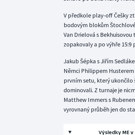
V předkole play-off Češky ztr
bodovým blokům Štochlové vy
Van Drielová s Bekhuisovou t
zopakovaly a po výhře 15:9 
Jakub Šépka s Jiřím Sedlákem 
Němci Philippem Husterem a
prvním setu, který ukončilo 
dominovali. Z turnaje je nic
Matthew Immers s Rubenem P
vyrovnaný průběh jen do sta
Výsledky ME v 