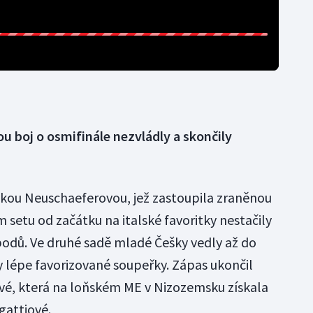
 boj o osmifinále nezvládly a skončily
čkou Neuschaeferovou, jež zastoupila zraněnou
 setu od začátku na italské favoritky nestačily
 bodů. Ve druhé sadě mladé Češky vedly až do
ly lépe favorizované soupeřky. Zápas ukončil
vé, která na loňském ME v Nizozemsku získala
gattiové.