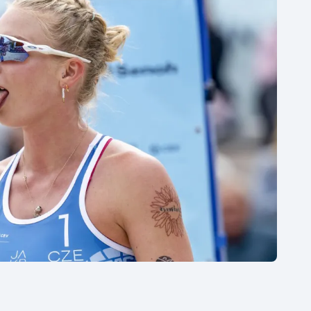
Moderní pětiboj
Triatlon
Motorsport
Veslování
Olympijské hry
Vodní slalom
Parasport
Volejbal
Plavání
Ostatní
Plážový volejbal