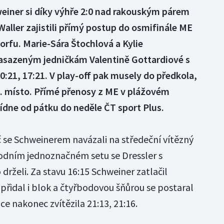
weiner si díky výhře 2:0 nad rakouským párem
Waller zajistili přímý postup do osmifinále ME
orfu. Marie-Sára Štochlová a Kylie
asazeným jedničkám Valentině Gottardiové s
21, 17:21. V play-off pak musely do předkola,
7. místo. Přímé přenosy z ME v plážovém
ídne od pátku do neděle ČT sport Plus.
ič se Schweinerem navázali na středeční vítězný
odním jednoznačném setu se Dressler s
rželi. Za stavu 16:15 Schweiner zatlačil
přidal i blok a čtyřbodovou šňůrou se postaral
ce nakonec zvítězila 21:13, 21:16.