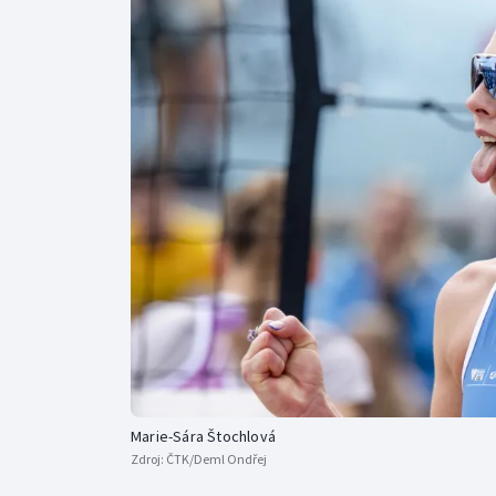
Curling
Dostihy
Florbal
Futsal
Golf
Gymnastika
Marie-Sára Štochlová
Zdroj:
ČTK/Deml Ondřej