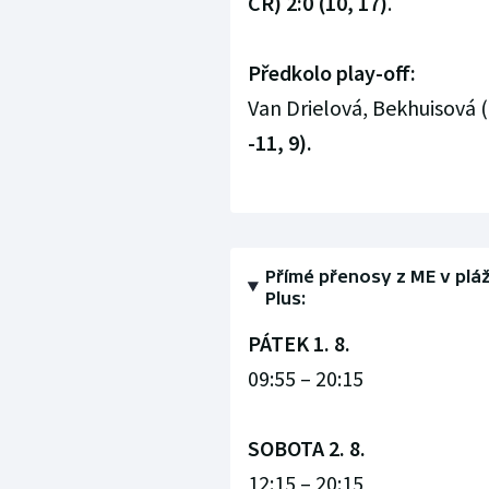
ČR) 2:0 (10, 17)
.
Předkolo play-off:
Van Drielová, Bekhuisová (
-11, 9).
Přímé přenosy z ME v plá
Plus:
PÁTEK 1. 8.
09:55 – 20:15
SOBOTA 2. 8.
12:15 – 20:15