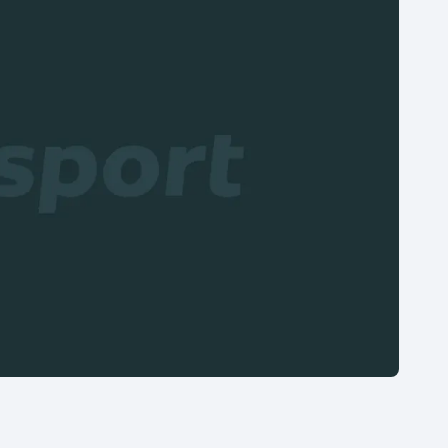
Moderní pětiboj
Triatlon
Motorsport
Veslování
Olympijské hry
Vodní slalom
Parasport
Volejbal
Plavání
Ostatní
Plážový volejbal