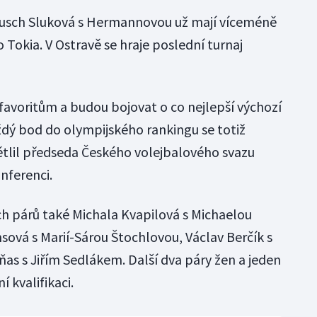
ausch Sluková s Hermannovou už mají víceméně
 Tokia. V Ostravě se hraje poslední turnaj
favoritům a budou bojovat o co nejlepší výchozí
aždý bod do olympijského rankingu se totiž
větlil předseda Českého volejbalového svazu
nferenci.
ých párů také Michala Kvapilová s Michaelou
sová s Marií-Sárou Štochlovou, Václav Berčík s
s s Jiřím Sedlákem. Další dva páry žen a jeden
í kvalifikaci.