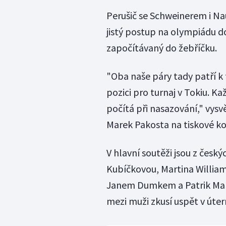
Perušič se Schweinerem i N
jistý postup na olympiádu do
započítávaný do žebříčku.
"Oba naše páry tady patří k 
pozici pro turnaj v Tokiu. K
počítá při nasazování," vys
Marek Pakosta na tiskové ko
V hlavní soutěži jsou z česk
Kubíčkovou, Martina William
Janem Dumkem a Patrik Maňa
mezi muži zkusí uspět v útern