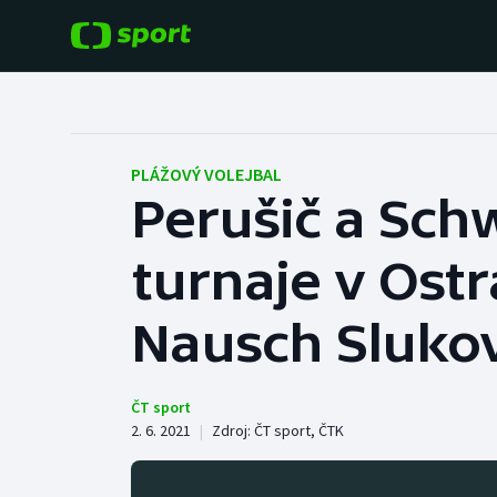
POPULÁRNÍ
DALŠÍ SPORTY
Fotbal
Americký fotbal
PLÁŽOVÝ VOLEJBAL
Perušič a Schw
Hokej
Baseball a softbal
turnaje v Ostr
Tenis
Basketbal
Atletika
Nausch Sluko
Biatlon
Cyklistika
Boby a skeleton
ČT sport
2. 6. 2021
|
Zdroj:
ČT sport
,
ČTK
Box