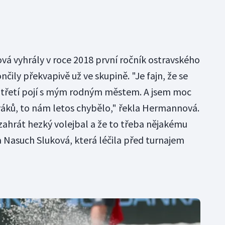
á vyhrály v roce 2018 první ročník ostravského
ončily překvapivě už ve skupině. "Je fajn, že se
otřetí pojí s mým rodným městem. A jsem moc
iváků, to nám letos chybělo," řekla Hermannová.
ahrát hezký volejbal a že to třeba nějakému
 Nasuch Sluková, která léčila před turnajem