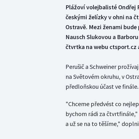
Plážoví volejbalisté Ondřej
českými želízky v ohni na č
Ostravě. Mezi ženami bude 
Nausch Slukovou a Barboru
čtvrtka na webu ctsport.cz 
Perušič a Schweiner prožívají
na Světovém okruhu, v Ostra
předloňskou účast ve finále.
"Chceme předvést co nejlep
bychom rádi za čtvrtfinále,"
a už se na to těšíme," doplni