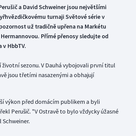
 Perušič a David Schweiner jsou největšími
tyřhvězdičkovému turnaji Světové série v
pozornost už tradičně upřena na Markétu
 Hermannovou. Přímé přenosy sledujte od
a v HbbTV.
 životní sezonu. V Dauhá vybojovali první titul
vě jsou třetími nasazenými a obhajují
ší výkon před domácím publikem a byli
 řekl Perušič. "V Ostravě to bylo vždycky úžasné
l Schweiner.