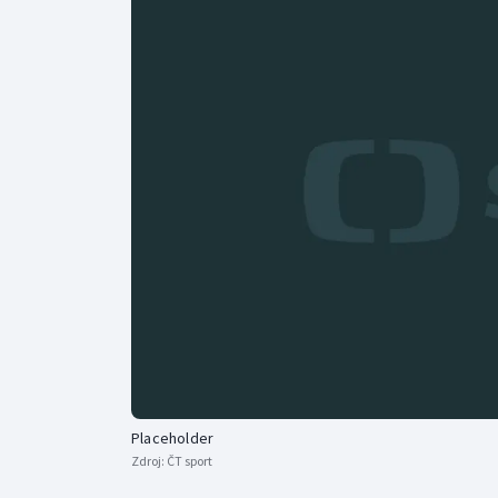
Curling
Dostihy
Florbal
Futsal
Golf
Gymnastika
Placeholder
Zdroj:
ČT sport