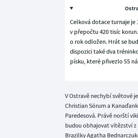
Ostr
Celková dotace turnaje je 15
v přepočtu 420 tisíc korun
o rok odložen. Hrát se bud
dispozici také dva trénink
písku, které přivezlo 55 n
V Ostravě nechybí světové j
Christian Sörum a Kanaďank
Paredesová. Právě norští vi
budou obhajovat vítězství z
Brazilky Agatha Bednarczuk