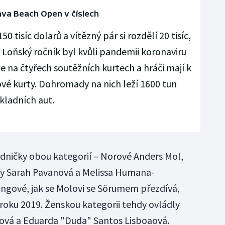
ava Beach Open v číslech
0 tisíc dolarů a vítězný pár si rozdělí 20 tisíc,
. Loňský ročník byl kvůli pandemii koronaviru
e na čtyřech soutěžních kurtech a hráči mají k
ové kurty. Dohromady na nich leží 1600 tun
ákladních aut.
edničky obou kategorií – Norové Anders Mol,
y Sarah Pavanová a Melissa Humana-
kingové, jak se Molovi se Sörumem přezdívá,
 roku 2019. Ženskou kategorii tehdy ovládly
ová a Eduarda "Duda" Santos Lisboaová.