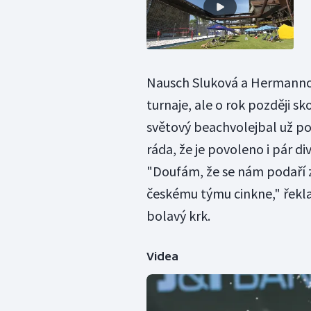
Nausch Sluková a Hermannov
turnaje, ale o rok později sk
světový beachvolejbal už p
ráda, že je povoleno i pár d
"Doufám, že se nám podaří z
českému týmu cinkne," řekla
bolavý krk.
Videa