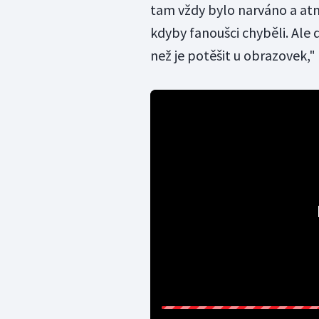
tam vždy bylo narváno a atm
kdyby fanoušci chyběli. Ale 
než je potěšit u obrazovek,"