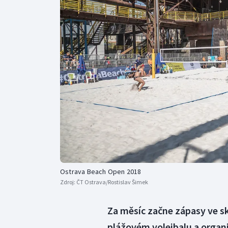
Curling
Dostihy
Florbal
Futsal
Golf
Gymnastika
Ostrava Beach Open 2018
Zdroj:
ČT Ostrava/Rostislav Šimek
Za měsíc začne zápasy ve s
plážovém volejbalu a organi