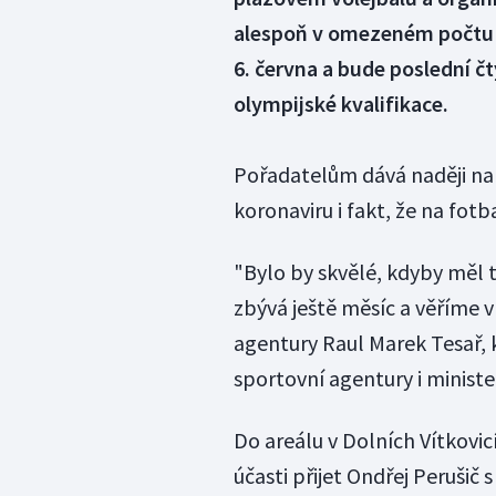
alespoň v omezeném počtu i
6. června a bude poslední č
olympijské kvalifikace.
Pořadatelům dává naději na o
koronaviru i fakt, že na fotba
"Bylo by skvělé, kdyby měl t
zbývá ještě měsíc a věříme v
agentury Raul Marek Tesař, k
sportovní agentury i ministe
Do areálu v Dolních Vítkovic
účasti přijet Ondřej Peruši