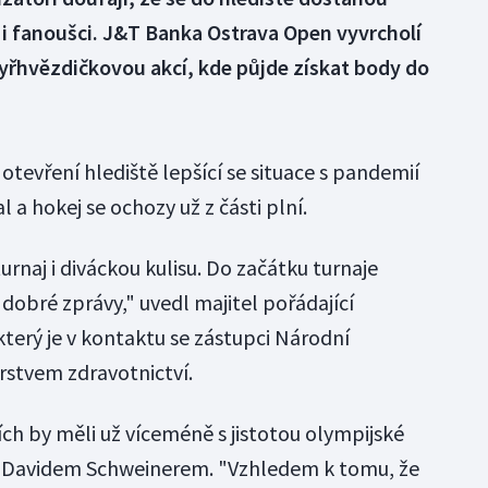
 fanoušci. J&T Banka Ostrava Open vyvrcholí
tyřhvězdičkovou akcí, kde půjde získat body do
tevření hlediště lepšící se situace s pandemií
l a hokej se ochozy už z části plní.
urnaj i diváckou kulisu. Do začátku turnaje
 dobré zprávy," uvedl majitel pořádající
terý je v kontaktu se zástupci Národní
rstvem zdravotnictví.
ích by měli už víceméně s jistotou olympijské
č s Davidem Schweinerem. "Vzhledem k tomu, že