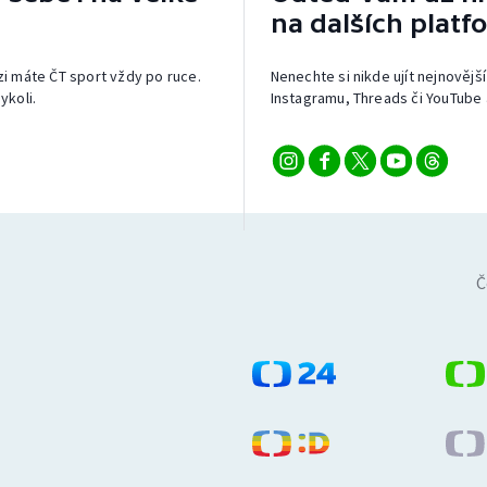
na dalších platf
izi máte ČT sport vždy po ruce.
Nenechte si nikde ujít nejnovější
ykoli.
Instagramu, Threads či YouTube 
Č