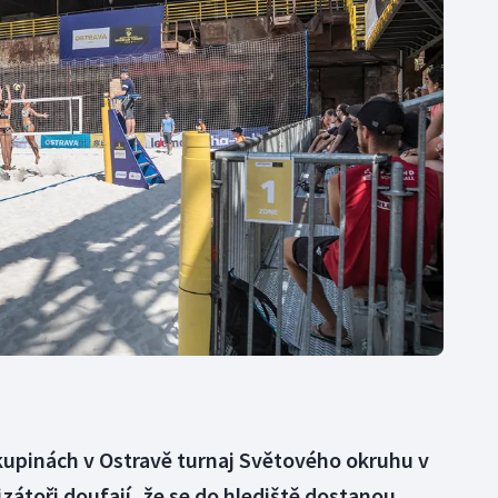
Moderní pětiboj
Triatlon
Motorsport
Veslování
Olympijské hry
Vodní slalom
Parasport
Volejbal
Plavání
Ostatní
Plážový volejbal
kupinách v Ostravě turnaj Světového okruhu v
zátoři doufají, že se do hlediště dostanou