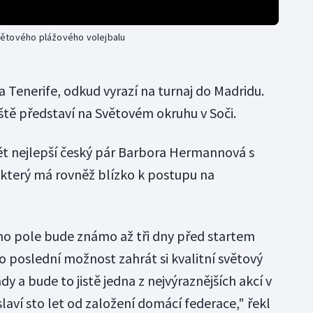
větového plážového volejbalu
na Tenerife, odkud vyrazí na turnaj do Madridu.
ště představí na Světovém okruhu v Soči.
t nejlepší český pár Barbora Hermannová s
který má rovněž blízko k postupu na
ního pole bude známo až tři dny před startem
 o poslední možnost zahrát si kvalitní světový
y a bude to jistě jedna z nejvýraznějších akcí v
slaví sto let od založení domácí federace," řekl