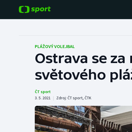
POPULÁRNÍ
DALŠÍ SPORTY
Fotbal
Americký fotbal
PLÁŽOVÝ VOLEJBAL
Ostrava se za
Hokej
Baseball a softbal
světového plá
Tenis
Basketbal
Atletika
Biatlon
ČT sport
3. 5. 2021
|
Zdroj:
ČT sport
,
ČTK
Cyklistika
Boby a skeleton
Box