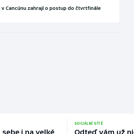
v Cancúnu zahrají o postup do čtvrtfinále
SOCIÁLNÍ SÍTĚ
 sebe i na velké
Odteď vám už nic