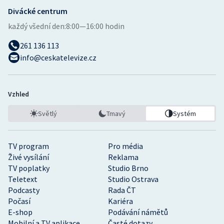
Divácké centrum
každý všední den:
8:00—16:00 hodin
261 136 113
info@ceskatelevize.cz
Vzhled
Světlý
Tmavý
Systém
TV program
Pro média
Živé vysílání
Reklama
TV poplatky
Studio Brno
Teletext
Studio Ostrava
Podcasty
Rada ČT
Počasí
Kariéra
E-shop
Podávání námětů
Mobilní a TV aplikace
Časté dotazy