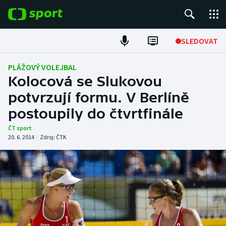
POPULÁRNÍ
SLEDOVAT
Fotbal
PLÁŽOVÝ VOLEJBAL
Kolocová se Slukovou
Hokej
potvrzují formu. V Berlíně
postoupily do čtvrtfinále
Tenis
ČT sport
Atletika
20. 6. 2014
|
Zdroj:
ČTK
Cyklistika
DALŠÍ SPORTY
Americký fotbal
NEPŘEHLÉDNĚTE