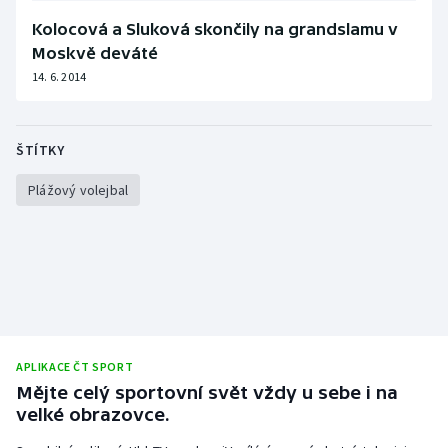
Stolní tenis
Kolocová a Sluková skončily na grandslamu v
Moskvě deváté
Triatlon
14. 6. 2014
Veslování
ŠTÍTKY
Vodní slalom
Plážový volejbal
Volejbal
Ostatní
APLIKACE ČT SPORT
Mějte celý sportovní svět vždy u sebe i na
velké obrazovce.