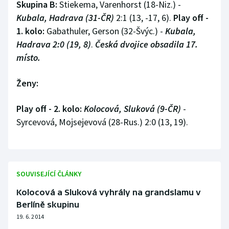
Skupina B:
Stiekema, Varenhorst (18-Niz.) -
Olympijské hry
Kubala, Hadrava (31-ČR)
2:1 (13, -17, 6).
Play off -
1. kolo:
Gabathuler, Gerson (32-Švýc.) -
Kubala,
Parasport
Hadrava 2:0 (19, 8)
.
Česká dvojice obsadila 17.
místo.
Plavání
Ženy:
Plážový volejbal
Play off - 2. kolo:
Kolocová, Sluková (9-ČR)
-
Ragby
Syrcevová, Mojsejevová (28-Rus.) 2:0 (13, 19).
Rychlobruslení
Rychlostní kanoistika
SOUVISEJÍCÍ ČLÁNKY
Short track
Kolocová a Sluková vyhrály na grandslamu v
Berlíně skupinu
Sportovní střelba
19. 6. 2014