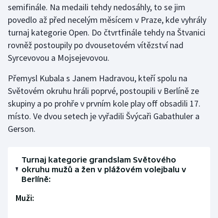
semifinále. Na medaili tehdy nedosáhly, to se jim
povedlo až před necelým měsícem v Praze, kde vyhrály
Gymnastika
turnaj kategorie Open. Do čtvrtfinále tehdy na Štvanici
rovněž postoupily po dvousetovém vítězství nad
Házená
Syrcevovou a Mojsejevovou.
Jezdectví
Přemysl Kubala s Janem Hadravou, kteří spolu na
Světovém okruhu hráli poprvé, postoupili v Berlíně ze
Judo
skupiny a po prohře v prvním kole play off obsadili 17.
místo. Ve dvou setech je vyřadili Švýcaři Gabathuler a
Krasobruslení
Gerson.
Lezení
Turnaj kategorie grandslam Světového
Lyže a snowboard
okruhu mužů a žen v plážovém volejbalu v
Berlíně:
Moderní pětiboj
Muži:
Motorsport