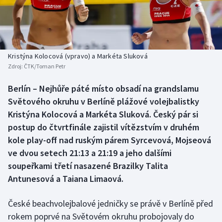
Baseball a softbal
Soutěže
Basketbal
Historické návraty
Biatlon
Aplikace ČT sport
Kristýna Kolocová (vpravo) a Markéta Sluková
Zdroj:
ČTK/Toman Petr
Boby a skeleton
AZ kvíz
Berlín – Nejhůře páté místo obsadí na grandslamu
Světového okruhu v Berlíně plážové volejbalistky
Box
Kristýna Kolocová a Markéta Sluková. Český pár si
Curling
postup do čtvrtfinále zajistil vítězstvím v druhém
kole play-off nad ruským párem Syrcevová, Mojseová
Dostihy
ve dvou setech 21:13 a 21:19 a jeho dalšími
soupeřkami třetí nasazené Brazilky Talita
Florbal
Antunesová a Taiana Limaová.
Futsal
České beachvolejbalové jedničky se právě v Berlíně před
rokem poprvé na Světovém okruhu probojovaly do
Golf