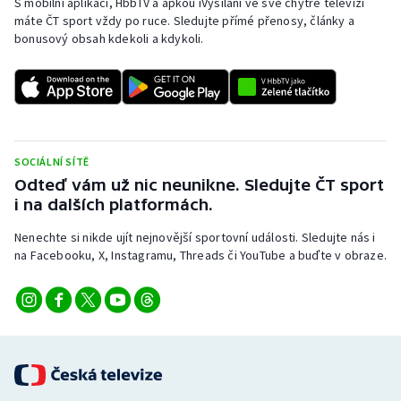
S mobilní aplikací, HbbTV a apkou iVysílání ve své chytré televizi
máte ČT sport vždy po ruce. Sledujte přímé přenosy, články a
bonusový obsah kdekoli a kdykoli.
SOCIÁLNÍ SÍTĚ
Odteď vám už nic neunikne. Sledujte ČT sport
i na dalších platformách.
Nenechte si nikde ujít nejnovější sportovní události. Sledujte nás i
na Facebooku, X, Instagramu, Threads či YouTube a buďte v obraze.