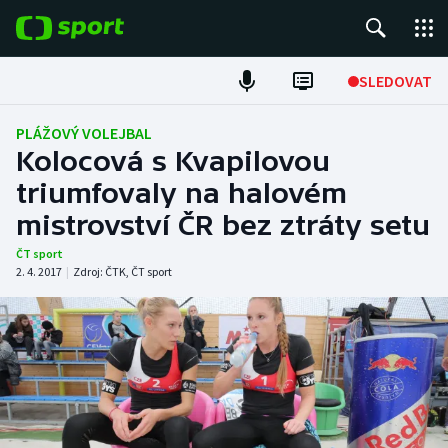
POPULÁRNÍ
SLEDOVAT
Fotbal
PLÁŽOVÝ VOLEJBAL
Kolocová s Kvapilovou
Hokej
triumfovaly na halovém
mistrovství ČR bez ztráty setu
Tenis
ČT sport
Atletika
2. 4. 2017
|
Zdroj:
ČTK
,
ČT sport
Cyklistika
DALŠÍ SPORTY
Americký fotbal
NEPŘEHLÉDNĚTE