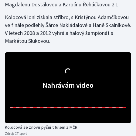
Magdalenu Dostálovou a Karolínu Řeháčkovou 2:1.
Gymnastika
Kolocová loni získala stříbro, s Kristýnou Adamčíkovou
ve finále podlehly Šárce Nakládalové a Haně Skalníkové.
Házená
V letech 2008 a 2012 vyhrála halový šampionát s
Markétou Slukovou.
Jezdectví
Judo
Krasobruslení
Nahrávám video
Lezení
Lyže a snowboard
Moderní pětiboj
Kolocová se znovu pyšní titulem z MČR
Motorsport
Zdroj:
ČT sport