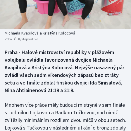
Baseball a softbal
Soutěže
Basketbal
Historické návraty
Biatlon
Aplikace ČT sport
Michaela Kvapilová a Kristýna Kolocová
Zdroj:
ČTK/Stejskal Ivo
Boby a skeleton
AZ kvíz
Praha - Halové mistrovství republiky v plážovém
volejbalu ovládla favorizovaná dvojice Michaela
Box
Kvapilová a Kristýna Kolocová. Nejvýše nasazený pár
Curling
zvládl všech sedm víkendových zápasů bez ztráty
setu a ve finále zdolal finskou dvojici Ida Sinisalová,
Dostihy
Nina Ahtiainenová 21:19 a 21:9.
Florbal
Mnohem více práce měly budoucí mistryně v semifinále
s Ludmilou Lojkovou a Radkou Tučkovou, nad nimiž
Futsal
zvítězily minimálním rozdílem dvou míčů v obou setech.
Lojková s Tučkovou v následném utkání o bronz zdolaly
Golf