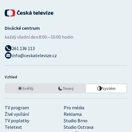
Divácké centrum
každý všední den:
8:00—16:00 hodin
261 136 113
info@ceskatelevize.cz
Vzhled
Světlý
Tmavý
Systém
TV program
Pro média
Živé vysílání
Reklama
TV poplatky
Studio Brno
Teletext
Studio Ostrava