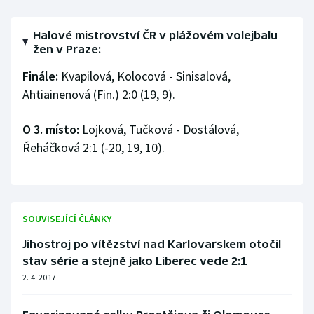
Olympijské hry
Halové mistrovství ČR v plážovém volejbalu
žen v Praze:
Parasport
Finále:
Kvapilová, Kolocová - Sinisalová,
Plavání
Ahtiainenová (Fin.) 2:0 (19, 9).
Plážový volejbal
O 3. místo:
Lojková, Tučková - Dostálová,
Řeháčková 2:1 (-20, 19, 10).
Ragby
Rychlobruslení
SOUVISEJÍCÍ ČLÁNKY
Rychlostní kanoistika
Jihostroj po vítězství nad Karlovarskem otočil
Short track
stav série a stejně jako Liberec vede 2:1
2. 4. 2017
Sportovní střelba