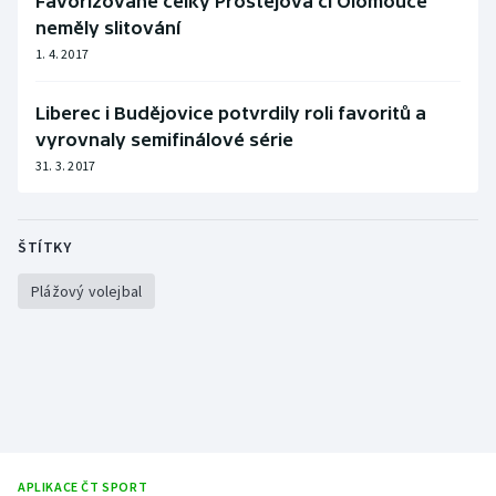
Favorizované celky Prostějova či Olomouce
Stolní tenis
neměly slitování
1. 4. 2017
Triatlon
Liberec i Budějovice potvrdily roli favoritů a
Veslování
vyrovnaly semifinálové série
31. 3. 2017
Vodní slalom
Volejbal
ŠTÍTKY
Ostatní
Plážový volejbal
APLIKACE ČT SPORT