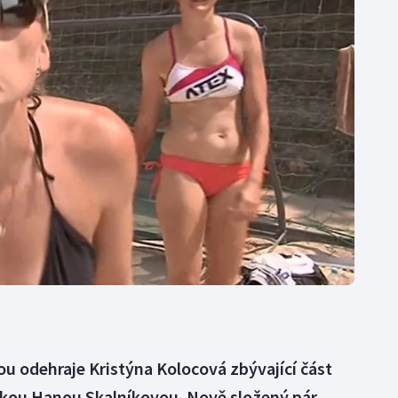
Moderní pětiboj
Triatlon
Motorsport
Veslování
Olympijské hry
Vodní slalom
Parasport
Volejbal
Plavání
Ostatní
Plážový volejbal
u odehraje Kristýna Kolocová zbývající část
tkou Hanou Skalníkovou. Nově složený pár