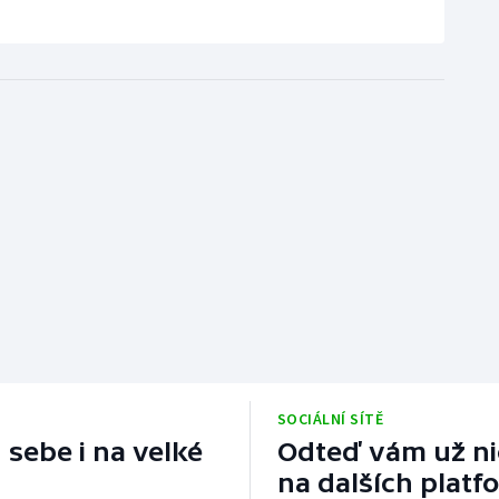
SOCIÁLNÍ SÍTĚ
 sebe i na velké
Odteď vám už nic
na dalších platf