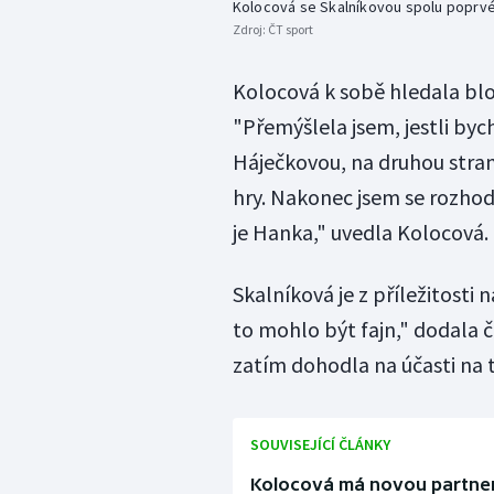
Kolocová se Skalníkovou spolu poprvé
Zdroj:
ČT sport
Kolocová k sobě hledala blo
"Přemýšlela jsem, jestli by
Háječkovou, na druhou stran
hry. Nakonec jsem se rozhodl
je Hanka," uvedla Kolocová.
Skalníková je z příležitosti
to mohlo být fajn," dodala 
zatím dohodla na účasti na 
SOUVISEJÍCÍ ČLÁNKY
Kolocová má novou partner