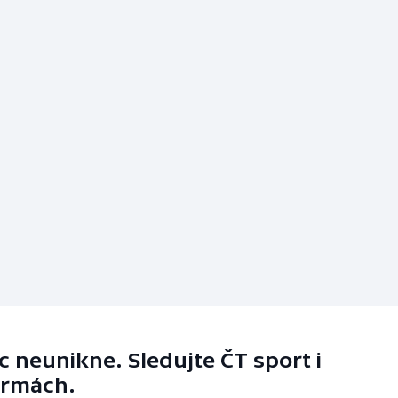
 neunikne. Sledujte ČT sport i
ormách.