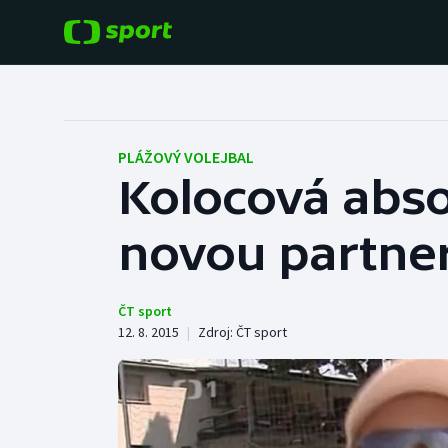
POPULÁRNÍ
DALŠÍ SPORTY
Fotbal
Americký fotbal
PLÁŽOVÝ VOLEJBAL
Kolocová abso
Hokej
Baseball a softbal
novou partne
Tenis
Basketbal
Atletika
Biatlon
ČT sport
12. 8. 2015
|
Zdroj:
ČT sport
Cyklistika
Boby a skeleton
Box