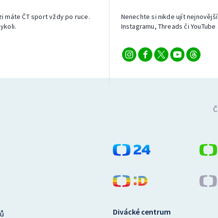
izi máte ČT sport vždy po ruce.
Nenechte si nikde ujít nejnovější
ykoli.
Instagramu, Threads či YouTube 
Č
Divácké centrum
ů