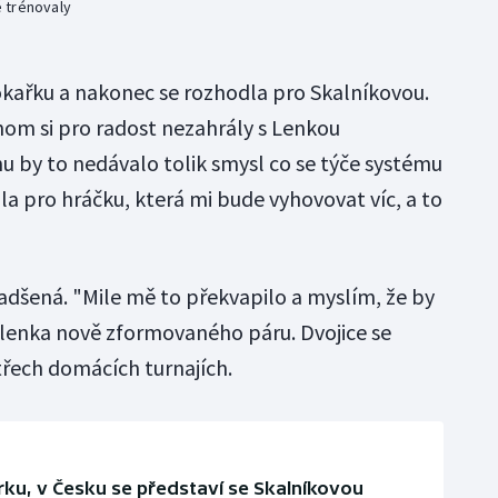
 trénovaly
kařku a nakonec se rozhodla pro Skalníkovou.
chom si pro radost nezahrály s Lenkou
u by to nedávalo tolik smysl co se týče systému
a pro hráčku, která mi bude vyhovovat víc, a to
 nadšená. "Mile mě to překvapilo a myslím, že by
členka nově zformovaného páru. Dvojice se
třech domácích turnajích.
ku, v Česku se představí se Skalníkovou