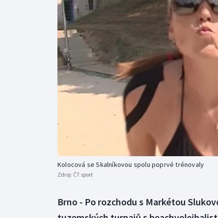
Curling
Dostihy
Florbal
Futsal
Golf
Gymnastika
Kolocová se Skalníkovou spolu poprvé trénovaly
Zdroj:
ČT sport
Brno - Po rozchodu s Markétou Slukovo
tuzemských turnajů s beachvolejbalis