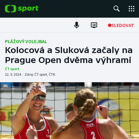
POPULÁRNÍ
SLEDOVAT
Fotbal
PLÁŽOVÝ VOLEJBAL
Kolocová a Sluková začaly na
Hokej
Prague Open dvěma výhrami
Tenis
ČT sport
22. 5. 2014
|
Zdroj:
ČT sport
,
ČTK
Atletika
Cyklistika
DALŠÍ SPORTY
Americký fotbal
NEPŘEHLÉDNĚTE