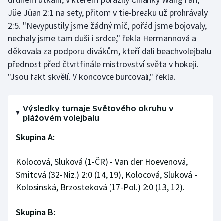
Jüe Jüan 2:1 na sety, přitom v tie-breaku už prohrávaly
2:5. "Nevypustily jsme žádný míč, pořád jsme bojovaly,
nechaly jsme tam duši i srdce," řekla Hermannová a
děkovala za podporu divákům, kteří dali beachvolejbalu
přednost před čtvrtfinále mistrovství světa v hokeji.
"Jsou fakt skvělí. V koncovce burcovali," řekla.
Výsledky turnaje Světového okruhu v
plážovém volejbalu
Skupina A:
Kolocová, Sluková (1-ČR) - Van der Hoevenová,
Smitová (32-Niz.) 2:0 (14, 19), Kolocová, Sluková -
Kolosinská, Brzosteková (17-Pol.) 2:0 (13, 12).
Skupina B: