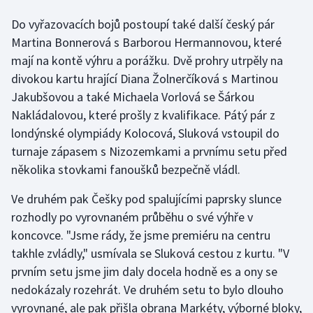
Do vyřazovacích bojů postoupí také další český pár
Gymnastika
Martina Bonnerová s Barborou Hermannovou, které
mají na kontě výhru a porážku. Dvě prohry utrpěly na
Házená
divokou kartu hrající Diana Žolnerčíková s Martinou
Jakubšovou a také Michaela Vorlová se Šárkou
Jezdectví
Nakládalovou, které prošly z kvalifikace. Pátý pár z
londýnské olympiády Kolocová, Sluková vstoupil do
Judo
turnaje zápasem s Nizozemkami a prvnímu setu před
Krasobruslení
několika stovkami fanoušků bezpečně vládl.
Ve druhém pak Češky pod spalujícími paprsky slunce
Lezení
rozhodly po vyrovnaném průběhu o své výhře v
Lyže a snowboard
koncovce. "Jsme rády, že jsme premiéru na centru
takhle zvládly," usmívala se Sluková cestou z kurtu. "V
Moderní pětiboj
prvním setu jsme jim daly docela hodně es a ony se
nedokázaly rozehrát. Ve druhém setu to bylo dlouho
Motorsport
vyrovnané, ale pak přišla obrana Markéty, výborné bloky,