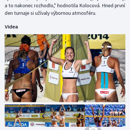
a to nakonec rozhodlo," hodnotila Kolocová. Hned první
Olympijské hry
den turnaje si užívaly výbornou atmosféru.
Parasport
Videa
Plavání
Plážový volejbal
Ragby
Rychlobruslení
Rychlostní kanoistika
Short track
Sportovní střelba