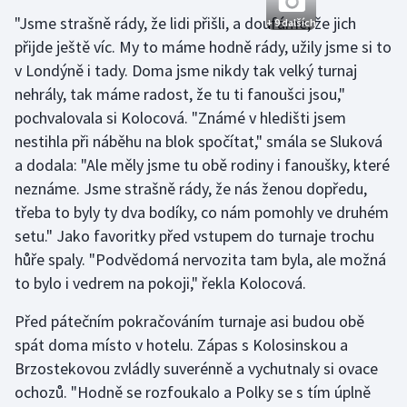
Stolní tenis
"Jsme strašně rády, že lidi přišli, a doufáme, že jich
+ 9 dalších
přijde ještě víc. My to máme hodně rády, užily jsme si to
Triatlon
v Londýně i tady. Doma jsme nikdy tak velký turnaj
nehrály, tak máme radost, že tu ti fanoušci jsou,"
Veslování
pochvalovala si Kolocová. "Známé v hledišti jsem
nestihla při náběhu na blok spočítat," smála se Sluková
Vodní slalom
a dodala: "Ale měly jsme tu obě rodiny i fanoušky, které
neznáme. Jsme strašně rády, že nás ženou dopředu,
Volejbal
třeba to byly ty dva bodíky, co nám pomohly ve druhém
Ostatní
setu." Jako favoritky před vstupem do turnaje trochu
hůře spaly. "Podvědomá nervozita tam byla, ale možná
to bylo i vedrem na pokoji," řekla Kolocová.
Před pátečním pokračováním turnaje asi budou obě
spát doma místo v hotelu. Zápas s Kolosinskou a
Brzostekovou zvládly suverénně a vychutnaly si ovace
ochozů. "Hodně se rozfoukalo a Polky se s tím úplně