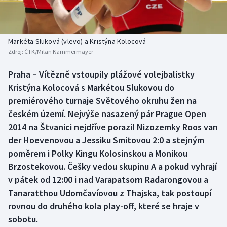
Baseball a softbal
Soutěže
Basketbal
Historické návraty
Markéta Sluková (vlevo) a Kristýna Kolocová
Zdroj:
ČTK/Milan Kammermayer
Biatlon
Aplikace ČT sport
Praha – Vítězně vstoupily plážové volejbalistky
Boby a skeleton
AZ kvíz
Kristýna Kolocová s Markétou Slukovou do
premiérového turnaje Světového okruhu žen na
Box
českém území. Nejvýše nasazený pár Prague Open
2014 na Štvanici nejdříve porazil Nizozemky Roos van
Curling
der Hoevenovou a Jessiku Smitovou 2:0 a stejným
poměrem i Polky Kingu Kolosinskou a Monikou
Dostihy
Brzostekovou. Češky vedou skupinu A a pokud vyhrají
Florbal
v pátek od 12:00 i nad Varapatsorn Radarongovou a
Tanaratthou Udomčavíovou z Thajska, tak postoupí
Futsal
rovnou do druhého kola play-off, které se hraje v
sobotu.
Golf