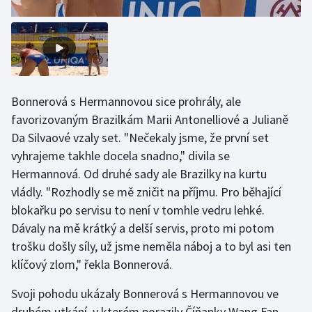
Bonnerová s Hermannovou sice prohrály, ale
favorizovaným Brazilkám Marii Antonelliové a Julianě
Da Silvaové vzaly set. "Nečekaly jsme, že první set
vyhrajeme takhle docela snadno," divila se
Hermannová. Od druhé sady ale Brazilky na kurtu
vládly. "Rozhodly se mě zničit na příjmu. Pro běhající
blokařku po servisu to není v tomhle vedru lehké.
Dávaly na mě krátký a delší servis, proto mi potom
trošku došly síly, už jsme neměla náboj a to byl asi ten
klíčový zlom," řekla Bonnerová.
Svoji pohodu ukázaly Bonnerová s Hermannovou ve
druhém utkání, v kterém porazily Číňanky Wang Fan,