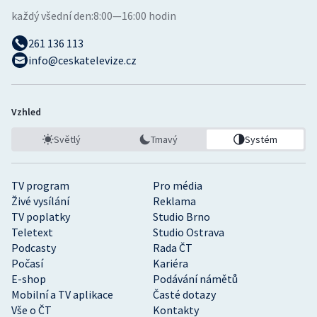
každý všední den:
8:00—16:00 hodin
261 136 113
info@ceskatelevize.cz
Vzhled
Světlý
Tmavý
Systém
TV program
Pro média
Živé vysílání
Reklama
TV poplatky
Studio Brno
Teletext
Studio Ostrava
Podcasty
Rada ČT
Počasí
Kariéra
E-shop
Podávání námětů
Mobilní a TV aplikace
Časté dotazy
Vše o ČT
Kontakty