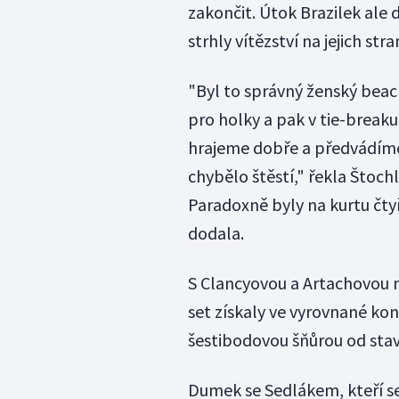
zakončit. Útok Brazilek ale
strhly vítězství na jejich stra
"Byl to správný ženský beach
pro holky a pak v tie-break
hrajeme dobře a předvádíme
chybělo štěstí," řekla Štoch
Paradoxně byly na kurtu čtyř
dodala.
S Clancyovou a Artachovou m
set získaly ve vyrovnané ko
šestibodovou šňůrou od stavu
Dumek se Sedlákem, kteří se