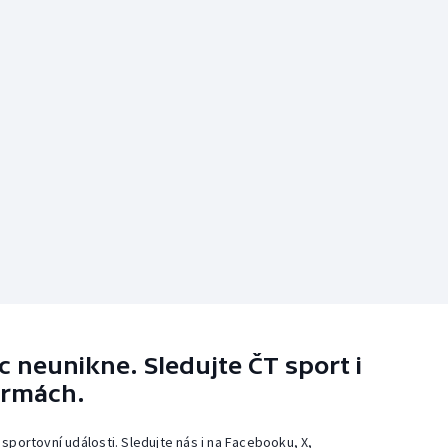
 neunikne. Sledujte ČT sport i
ormách.
 sportovní události. Sledujte nás i na Facebooku, X,