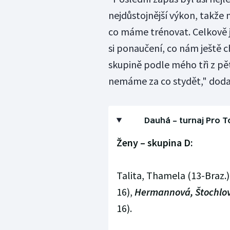
nejdůstojnější výkon, takže
co máme trénovat. Celkově 
si ponaučení, co nám ještě c
skupině podle mého tři z pě
nemáme za co stydět," doda
Dauhá – turnaj Pro T
Ženy – skupina D:
Talita, Thamela (13-Braz.)
16),
Hermannová, Štochlo
16).