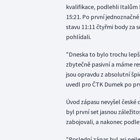
kvalifikace, podlehli Italům
15:21. Po první jednoznačné 
stavu 11:11 čtyřmi body za s
pohlídali.
"Dneska to bylo trochu lepší
zbytečně pasivní a máme res
jsou opravdu z absolutní špič
uvedl pro ČTK Dumek po prv
Úvod zápasu nevyšel české dv
byl první set jasnou záležit
zabojovali, a nakonec podleh
"Poslední zápas byl asi nejle