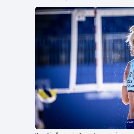
Curling
Dostihy
Florbal
Futsal
Golf
Gymnastika