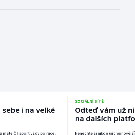
SOCIÁLNÍ SÍTĚ
 sebe i na velké
Odteď vám už nic
na dalších platf
izi máte ČT sport vždy po ruce.
Nenechte si nikde ujít nejnovější