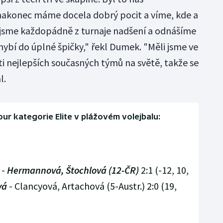
 nakonec máme docela dobrý pocit a víme, kde a
jsme každopádně z turnaje nadšení a odnášíme
hybí do úplné špičky," řekl Dumek. "Měli jsme ve
ti nejlepších současných týmů na světě, takže se
l.
our kategorie Elite v plážovém volejbalu:
 -
Hermannová, Štochlová (12-ČR)
2:1 (-12, 10,
vá
- Clancyová, Artachová (5-Austr.) 2:0 (19,