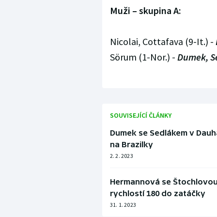
Muži – skupina A:
Nicolai, Cottafava (9-It.) -
Sörum (1-Nor.) -
Dumek, Se
SOUVISEJÍCÍ ČLÁNKY
Dumek se Sedlákem v Dauhá
na Brazilky
2. 2. 2023
Hermannová se Štochlovou si
rychlostí 180 do zatáčky
31. 1. 2023