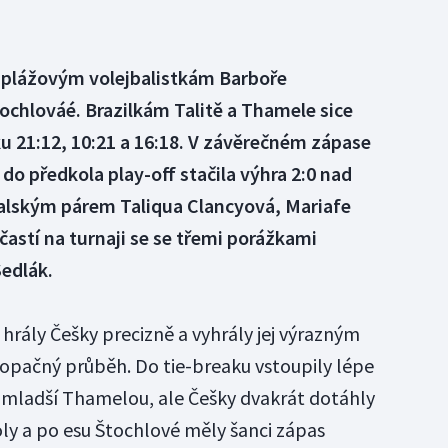
o plážovým volejbalistkám Barboře
ochlováé. Brazilkám Talitě a Thamele sice
ku 21:12, 10:21 a 16:18. V závěrečném zápase
do předkola play-off stačila výhra 2:0 nad
alským párem Taliqua Clancyová, Mariafe
astí na turnaji se se třemi porážkami
Sedlák.
hrály Češky precizně a vyhrály jej výrazným
opačný průběh. Do tie-breaku vstoupily lépe
let mladší Thamelou, ale Češky dvakrát dotáhly
y a po esu Štochlové měly šanci zápas