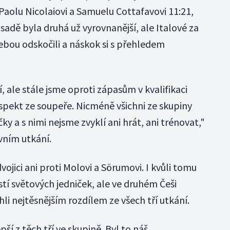
 Paolu Nicolaiovi a Samuelu Cottafavovi 11:21,
sadě byla druhá už vyrovnanější, ale Italové za
ebou odskočili a náskok si s přehledem
, ale stále jsme oproti zápasům v kvalifikaci
pekt ze soupeře. Nicméně všichni ze skupiny
ky a s nimi nejsme zvyklí ani hrát, ani trénovat,"
ním utkání.
ojici ani proti Molovi a Sörumovi. I kvůli tomu
ostí světových jedniček, ale ve druhém Češi
li nejtěsnějším rozdílem ze všech tří utkání.
pší z těch tří ve skupině. Byl to náš