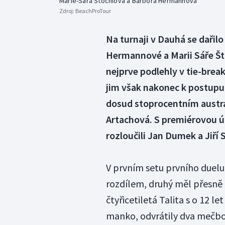
Marie-Sára Štochlová a Barbora Hermannová
Zdroj:
BeachProTour
Na turnaji v Dauhá se dařil
Hermannové a Marii Sáře Št
nejprve podlehly v tie-brea
jim však nakonec k postupu 
dosud stoprocentním austr
Artachová. S premiérovou úč
rozloučili Jan Dumek a Jiří 
V prvním setu prvního duelu 
rozdílem, druhý měl přesně 
čtyřicetiletá Talita s o 12 
manko, odvrátily dva mečbol