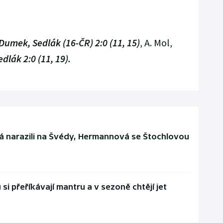
Dumek, Sedlák (16-ČR) 2:0 (11, 15)
, A. Mol,
dlák 2:0 (11, 19).
 narazili na Švédy, Hermannová se Štochlovou
 přeříkávají mantru a v sezoně chtějí jet