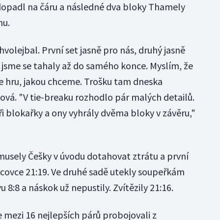
 dopadl na čáru a následné dva bloky Thamely
nu.
volejbal. První set jasně pro nás, druhý jasně
u jsme se tahaly až do samého konce. Myslím, že
 hru, jakou chceme. Trošku tam dneska
lová. "V tie-breaku rozhodlo pár malých detailů.
i blokařky a ony vyhrály dvěma bloky v závěru,"
usely Češky v úvodu dotahovat ztrátu a první
ncovce 21:19. Ve druhé sadě utekly soupeřkám
 8:8 a náskok už nepustily. Zvítězily 21:16.
 mezi 16 nejlepších párů probojovali z