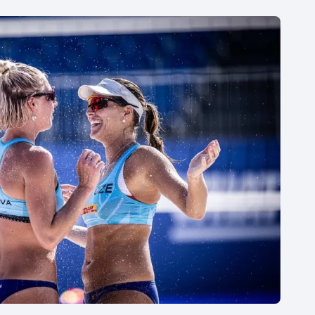
Moderní pětiboj
Triatlon
Motorsport
Veslování
Olympijské hry
Vodní slalom
Parasport
Volejbal
Plavání
Ostatní
Plážový volejbal