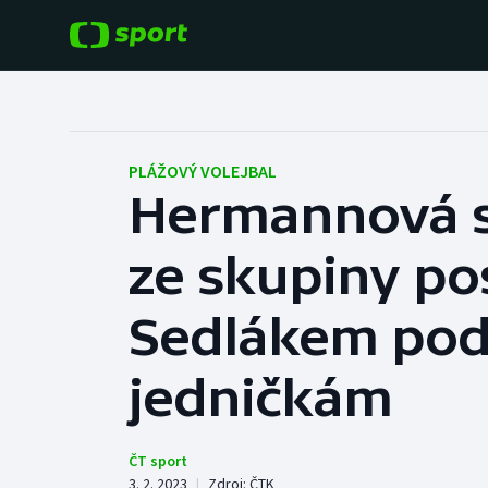
POPULÁRNÍ
DALŠÍ SPORTY
Fotbal
Americký fotbal
PLÁŽOVÝ VOLEJBAL
Hermannová s
Hokej
Baseball a softbal
ze skupiny po
Tenis
Basketbal
Atletika
Sedlákem pod
Biatlon
Cyklistika
jedničkám
Boby a skeleton
Box
ČT sport
3. 2. 2023
|
Zdroj:
ČTK