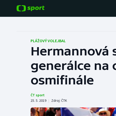
POPULÁRNÍ
DALŠÍ SPORTY
Fotbal
Americký fotbal
PLÁŽOVÝ VOLEJBAL
Hermannová s
Hokej
Baseball a softbal
generálce na 
Tenis
Basketbal
Atletika
osmifinále
Biatlon
Cyklistika
Boby a skeleton
ČT sport
25. 5. 2019
|
Zdroj:
ČTK
Box