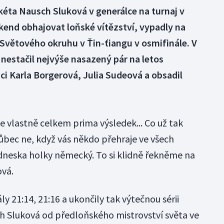
ta Nausch Sluková v generálce na turnaj v
íkend obhajovat loňské vítězství, vypadly na
větového okruhu v Ťin-ťiangu v osmifinále. V
 nestačil nejvýše nasazený pár na letos
i Karla Borgerová, Julia Sudeová a obsadil
e vlastně celkem prima výsledek... Co už tak
vůbec ne, když vás někdo přehraje ve všech
 dneska holky německý. To si klidně řekněme na
ová.
y 21:14, 21:16 a ukončily tak výtečnou sérii
 Sluková od předloňského mistrovství světa ve