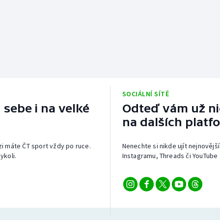
SOCIÁLNÍ SÍTĚ
 sebe i na velké
Odteď vám už nic
na dalších platf
izi máte ČT sport vždy po ruce.
Nenechte si nikde ujít nejnovější
ykoli.
Instagramu, Threads či YouTube 