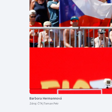
Curling
Dostihy
Florbal
Futsal
Golf
Gymnastika
Barbora Hermannová
Zdroj:
ČTK/Toman Petr