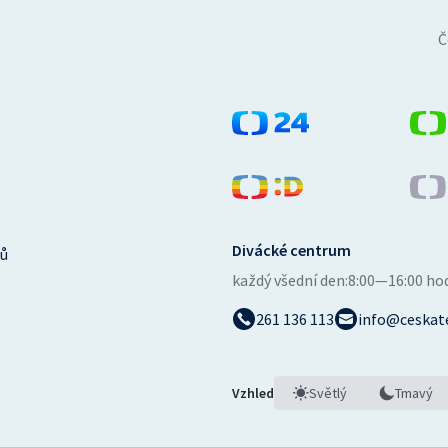
Č
Divácké centrum
ů
každý všední den:
8:00—16:00 ho
261 136 113
info@ceskate
Vzhled
Světlý
Tmavý