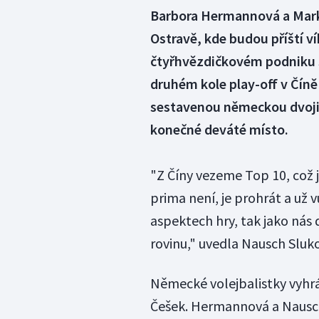
Barbora Hermannová a Marké
Ostravě, kde budou příští v
čtyřhvězdičkovém podniku S
druhém kole play-off v Číně
sestavenou německou dvojic
konečné deváté místo.
"Z Číny vezeme Top 10, což j
prima není, je prohrát a už 
aspektech hry, tak jako nás
rovinu," uvedla Nausch Sluk
Německé volejbalistky vyhrál
Češek. Hermannová a Nausch