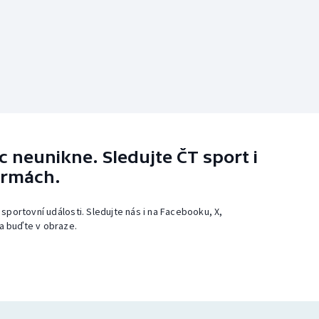
 neunikne. Sledujte ČT sport i
ormách.
 sportovní události. Sledujte nás i na Facebooku, X,
a buďte v obraze.