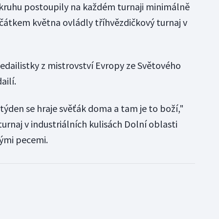
 okruhu postoupily na každém turnaji minimálně
ačátkem května ovládly tříhvězdičkový turnaj v
dailistky z mistrovství Evropy ze Světového
ilí.
 týden se hraje svěťák doma a tam je to boží,"
urnaj v industriálních kulisách Dolní oblasti
kými pecemi.