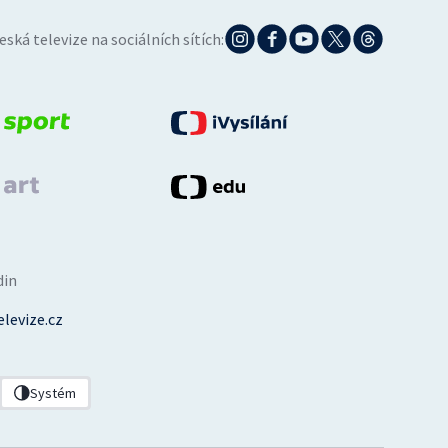
eská televize na sociálních sítích:
din
levize.cz
Systém