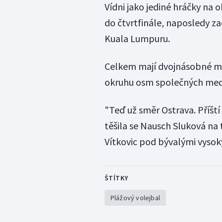
Vídni jako jediné hráčky na
do čtvrtfinále, naposledy z
Kuala Lumpuru.
Celkem mají dvojnásobné me
okruhu osm společných meda
"Teď už směr Ostrava. Příští
těšila se Nausch Sluková na t
Vítkovic pod bývalými vyso
ŠTÍTKY
Plážový volejbal