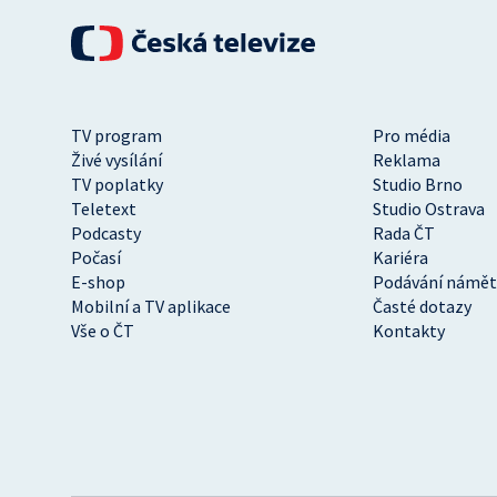
TV program
Pro média
Živé vysílání
Reklama
TV poplatky
Studio Brno
Teletext
Studio Ostrava
Podcasty
Rada ČT
Počasí
Kariéra
E-shop
Podávání námět
Mobilní a TV aplikace
Časté dotazy
Vše o ČT
Kontakty