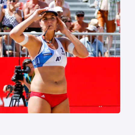
Moderní pětiboj
Triatlon
Motorsport
Veslování
Olympijské hry
Vodní slalom
Parasport
Volejbal
Plavání
Ostatní
Plážový volejbal