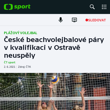
POPULÁRNÍ
SLEDOVAT
ME v atletice
PLÁŽOVÝ VOLEJBAL
České beachvolejbalové páry
ME v plavání
v kvalifikaci v Ostravě
neuspěly
Fotbal
ČT sport
Hokej
2. 6. 2021
|
Zdroj:
ČTK
Tenis
DALŠÍ SPORTY
Americký fotbal
NEPŘEHLÉDNĚTE