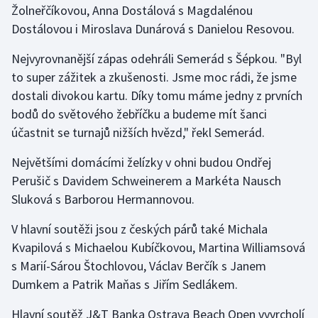
Žolneřčíkovou, Anna Dostálová s Magdalénou
Dostálovou i Miroslava Dunárová s Danielou Resovou.
Futsal
Nejvyrovnanější zápas odehráli Semerád s Šépkou. "Byl
Golf
to super zážitek a zkušenosti. Jsme moc rádi, že jsme
dostali divokou kartu. Díky tomu máme jedny z prvních
Gymnastika
bodů do světového žebříčku a budeme mít šanci
účastnit se turnajů nižších hvězd," řekl Semerád.
Házená
Největšími domácími želízky v ohni budou Ondřej
Jezdectví
Perušič s Davidem Schweinerem a Markéta Nausch
Sluková s Barborou Hermannovou.
Judo
V hlavní soutěži jsou z českých párů také Michala
Krasobruslení
Kvapilová s Michaelou Kubíčkovou, Martina Williamsová
s Marií-Sárou Štochlovou, Václav Berčík s Janem
Lezení
Dumkem a Patrik Maňas s Jiřím Sedlákem.
Lyže a snowboard
Hlavní soutěž J&T Banka Ostrava Beach Open vyvrcholí