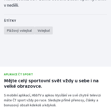
v neděli.
Moderní pětiboj
Motorsport
ŠTÍTKY
Plážový volejbal
Volejbal
Olympijské hry
Parasport
Plavání
Plážový volejbal
APLIKACE ČT SPORT
Ragby
Mějte celý sportovní svět vždy u sebe i na
velké obrazovce.
Rychlobruslení
S mobilní aplikací, HbbTV a apkou iVysílání ve své chytré televizi
máte ČT sport vždy po ruce. Sledujte přímé přenosy, články a
Rychlostní kanoistika
bonusový obsah kdekoli a kdykoli.