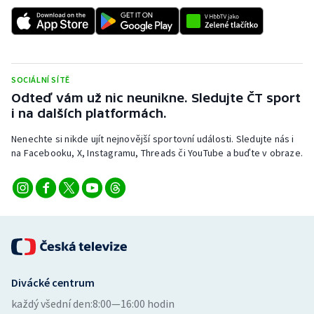
Short track
Sportovní střelba
Stolní tenis
SOCIÁLNÍ SÍTĚ
Odteď vám už nic neunikne. Sledujte ČT sport
Triatlon
i na dalších platformách.
Nenechte si nikde ujít nejnovější sportovní události. Sledujte nás i
Veslování
na Facebooku, X, Instagramu, Threads či YouTube a buďte v obraze.
Vodní slalom
Volejbal
Ostatní
Divácké centrum
každý všední den:
8:00—16:00 hodin