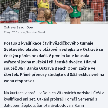
Atletika
Soutěže
Baseball a softbal
Historické návraty
Basketbal
Aplikace ČT sport
Ostrava Beach Open
Zdroj:
ČT Ostrava/Rostislav Šimek
Biatlon
AZ kvíz
Postup z kvalifikace čtyřhvězdičkového turnaje
Světového okruhu v plážovém volejbalu v Ostravě se
Boby a skeleton
českým párům nezdařil. V prvním kole kousala
Box
vyřazení jedna mužská i tři ženské dvojice. Hlavní
soutěž J&T Banka Ostrava Beach Open začne ve
Curling
čtvrtek. Přímé přenosy sledujte od 8:55 exkluzivně na
webu ctsport.cz.
Cyklistika
Na kurtech v areálu v Dolních Vítkovicích nezískali Češi v
Dostihy
kvalifikaci ani set. Utkání prohráli Tomáš Semerád s
Jakubem Šépkou, Šarlota Svobodová s Karin
Florbal