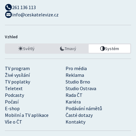
261 136 113
info@ceskatelevize.cz
Vzhled
Světlý
Tmavý
Systém
TV program
Pro média
Živé vysílání
Reklama
TV poplatky
Studio Brno
Teletext
Studio Ostrava
Podcasty
Rada ČT
Počasí
Kariéra
E-shop
Podávání námětů
Mobilní a TV aplikace
Časté dotazy
Vše o ČT
Kontakty