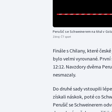
Perušič se Schweinerem na titul v Gst
Zdroj:
ČT sport
Finále s Chilany, které české
bylo velmi vyrovnané. První 
12:12. Navzdory dvěma Peruš
nesmazaly.
Do druhé sady vstoupili lépe 
získali náskok, poté co Sch
Perušič se Schweinerem odvrá