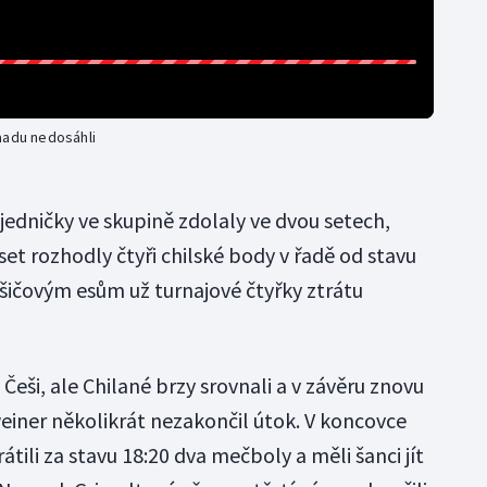
aadu nedosáhli
 jedničky ve skupině zdolaly ve dvou setech,
set rozhodly čtyři chilské body v řadě od stavu
ičovým esům už turnajové čtyřky ztrátu
Češi, ale Chilané brzy srovnali a v závěru znovu
weiner několikrát nezakončil útok. V koncovce
tili za stavu 18:20 dva mečboly a měli šanci jít