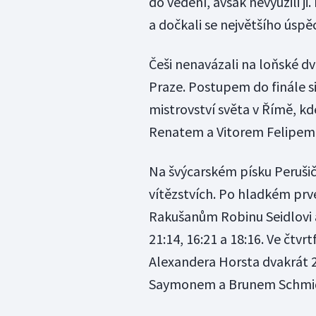
do vedení, avšak nevyužili j
a dočkali se největšího úspěc
Češi nenavázali na loňské dva
Praze. Postupem do finále s
mistrovství světa v Římě, kde
Renatem a Vitorem Felipem o
Na švýcarském písku Perušič
vítězstvích. Po hladkém prve
Rakušanům Robinu Seidlovi a
21:14, 16:21 a 18:16. Ve čtvr
Alexandera Horsta dvakrát 21:
Saymonem a Brunem Schmidt