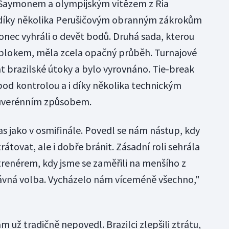
e Saymonem a olympijským vítězem z Ria
díky několika Perušičovým obranným zákrokům
onec vyhráli o devět bodů. Druhá sada, kterou
 a blokem, měla zcela opačný průběh. Turnajové
t brazilské útoky a bylo vyrovnáno. Tie-break
pod kontrolou a i díky několika technickým
 suverénním způsobem.
 jako v osmifinále. Povedl se nám nástup, kdy
átovat, ale i dobře bránit. Zásadní roli sehrála
trenérem, kdy jsme se zaměřili na menšího z
rávná volba. Vycházelo nám víceméně všechno,"
 už tradičně nepovedl. Brazilci zlepšili ztrátu,