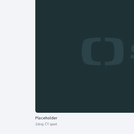
Curling
Dostihy
Florbal
Futsal
Golf
Gymnastika
Placeholder
Zdroj:
ČT sport