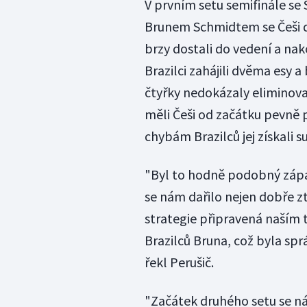
V prvním setu semifinále s
Brunem Schmidtem se Češi 
brzy dostali do vedení a nak
Brazilci zahájili dvěma esy
čtyřky nedokázaly eliminova
měli Češi od začátku pevně 
chybám Brazilců jej získali
"Byl to hodně podobný zápas
se nám dařilo nejen dobře ztr
strategie připravená naším 
Brazilců Bruna, což byla sp
řekl Perušič.
"Začátek druhého setu se nám