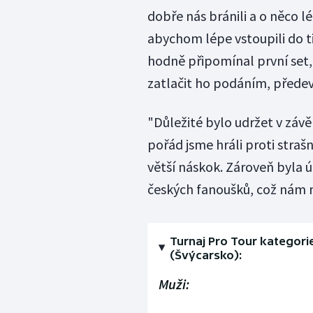
dobře nás bránili a o něco l
abychom lépe vstoupili do t
hodně připomínal první set,
zatlačit ho podáním, předev
"Důležité bylo udržet v závě
pořád jsme hráli proti str
větší náskok. Zároveň byla
českých fanoušků, což nám 
Turnaj Pro Tour kategorie
(Švýcarsko):
Muži: