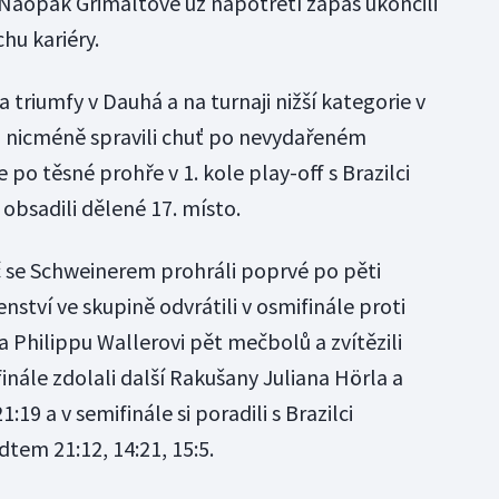
i. Naopak Grimaltové už napotřetí zápas ukončili
hu kariéry.
 triumfy v Dauhá a na turnaji nižší kategorie v
i nicméně spravili chuť po nevydařeném
 po těsné prohře v 1. kole play-off s Brazilci
bsadili dělené 17. místo.
 se Schweinerem prohráli poprvé po pěti
nství ve skupině odvrátili v osmifinále proti
 Philippu Wallerovi pět mečbolů a zvítězili
tfinále zdolali další Rakušany Juliana Hörla a
19 a v semifinále si poradili s Brazilci
em 21:12, 14:21, 15:5.