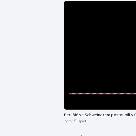
Perušič se Schweinerem postoupili v G
Zdroj:
ČT sport