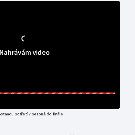
Nahrávám video
staadu potřetí v sezoně do finále