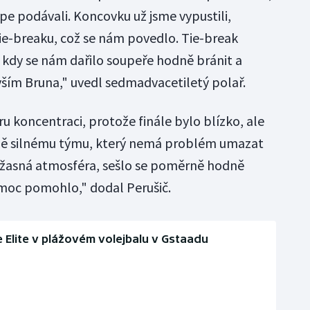
épe podávali. Koncovku už jsme vypustili,
ie-breaku, což se nám povedlo. Tie-break
 kdy se nám dařilo soupeře hodně bránit a
ším Bruna," uvedl sedmadvacetiletý polař.
ru koncentraci, protože finále bylo blízko, ale
ašně silnému týmu, který nemá problém umazat
 úžasná atmosféra, sešlo se poměrně hodně
moc pomohlo," dodal Perušič.
 Elite v plážovém volejbalu v Gstaadu