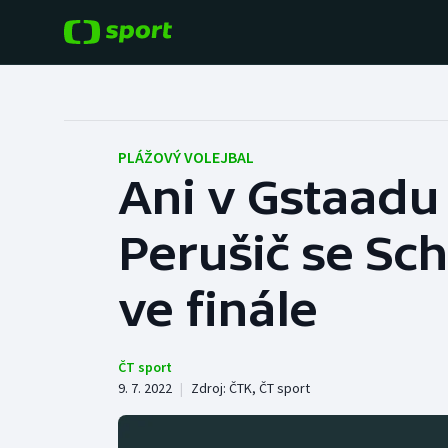
POPULÁRNÍ
DALŠÍ SPORTY
Fotbal
Americký fotbal
PLÁŽOVÝ VOLEJBAL
Ani v Gstaadu 
Hokej
Baseball a softbal
Perušič se Sc
Tenis
Basketbal
Atletika
ve finále
Biatlon
Cyklistika
Boby a skeleton
ČT sport
9. 7. 2022
|
Zdroj:
ČTK
,
ČT sport
Box