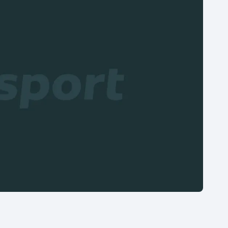
Moderní pětiboj
Triatlon
Motorsport
Veslování
Olympijské hry
Vodní slalom
Parasport
Volejbal
Plavání
Ostatní
Plážový volejbal