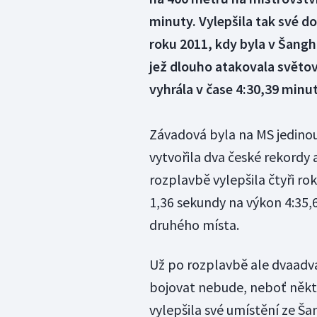
minuty. Vylepšila tak své
roku 2011, kdy byla v Šang
jež dlouho atakovala světov
vyhrála v čase 4:30,39 minut
Závadová byla na MS jedinou 
vytvořila dva české rekordy
rozplavbě vylepšila čtyři r
1,36 sekundy na výkon 4:35,
druhého místa.
Už po rozplavbě ale dvaadva
bojovat nebude, neboť někte
vylepšila své umístění ze Ša