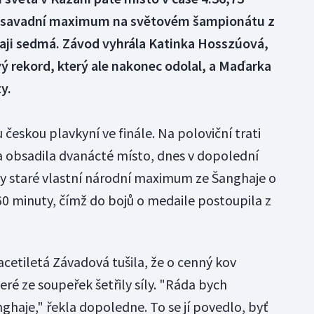
 dosavadní maximum na světovém šampionátu z
haji sedmá. Závod vyhrála Katinka Hosszúová,
ý rekord, který ale nakonec odolal, a Maďarka
y.
českou plavkyní ve finále. Na poloviční trati
 a obsadila dvanácté místo, dnes v dopolední
oky staré vlastní národní maximum ze Šanghaje o
60 minuty, čímž do bojů o medaile postoupila z
cetiletá Závadová tušila, že o cenný kov
ré ze soupeřek šetřily síly. "Ráda bych
nghaje," řekla dopoledne. To se jí povedlo, byť