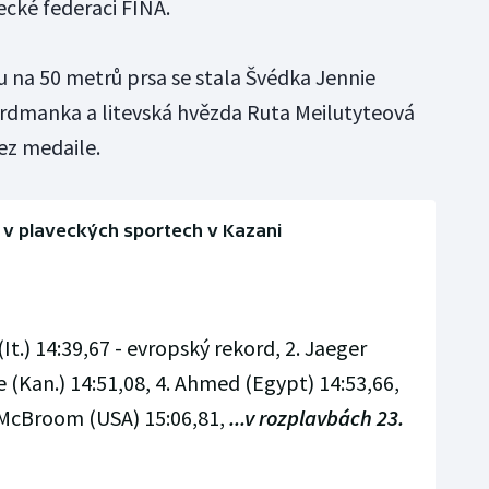
ecké federaci FINA.
 na 50 metrů prsa se stala Švédka Jennie
rdmanka a litevská hvězda Ruta Meilutyteová
ez medaile.
v plaveckých sportech v Kazani
i (It.) 14:39,67 - evropský rekord, 2. Jaeger
e (Kan.) 14:51,08, 4. Ahmed (Egypt) 14:53,66,
6. McBroom (USA) 15:06,81,
...v rozplavbách 23.