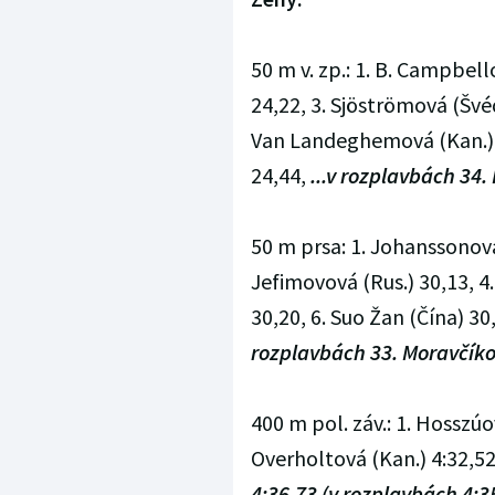
50 m v. zp.: 1. B. Campbell
24,22, 3. Sjöströmová (Švéd
Van Landeghemová (Kan.) 
24,44,
...v rozplavbách 34.
50 m prsa: 1. Johanssonová 
Jefimovová (Rus.) 30,13, 4.
30,20, 6. Suo Žan (Čína) 30
rozplavbách 33. Moravčíko
400 m pol. záv.: 1. Hosszúo
Overholtová (Kan.) 4:32,52,
4:36,73 (v rozplavbách 4:35