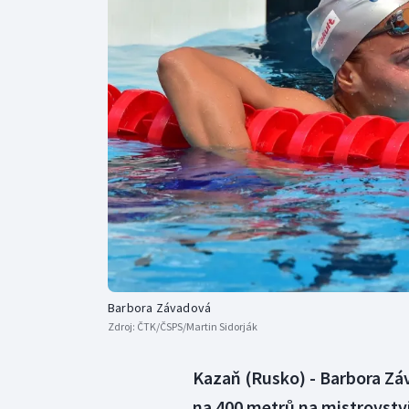
Curling
Dostihy
Florbal
Futsal
Golf
Gymnastika
Barbora Závadová
Zdroj:
ČTK/ČSPS/Martin Sidorják
Kazaň (Rusko) - Barbora Zá
na 400 metrů na mistrovství