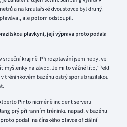
metrů a na kraulařské dvoustovce byl druhý.
zplavával, ale potom odstoupil.
azilskou plavkyni, její výprava proto podala
 srdeční krajině. Při rozplavání jsem nebyl ve
át myšlenky na závod. Je mi to vážně líto," řekl
 v tréninkovém bazénu ostrý spor s brazilskou
t.
Alberto Pinto nicméně incident serveru
Jang prý při ranním tréninku napadl v bazénu
i proto podali na čínského plavce oficiální