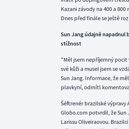
Kazani závody na 400 a 800 
Dnes před finále se ještě ro
Sun Jang údajně napadnul br
stížnost
"Měl jsem nepříjemný pocit v
své kůži a musel jsem se vzd
Sun Jang. Informace, že měl
plavkyní, odmítl komentova
Šéftrenér brazilské výpravy 
Globo.com potvrdil, že Sun 
Larissu Oliveiraovou. Brazilc