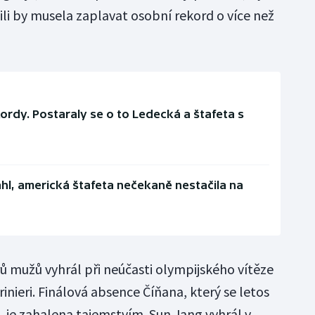
ili by musela zaplavat osobní rekord o více než
ordy. Postaraly se o to Ledecká a štafeta s
áhl, americká štafeta nečekaně nestačila na
ů mužů vyhrál při neúčasti olympijského vítěze
inieri. Finálová absence Číňana, který se letos
, je zahalena tajemstvím. Sun Jang vyhrál v