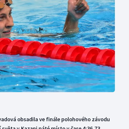
Moderní pětiboj
Triatlon
Motorsport
Veslování
Olympijské hry
Vodní slalom
Parasport
Volejbal
Plavání
Ostatní
Plážový volejbal
vadová obsadila ve finále polohového závodu
 světa v Kazani páté místo v čase 4:36,73