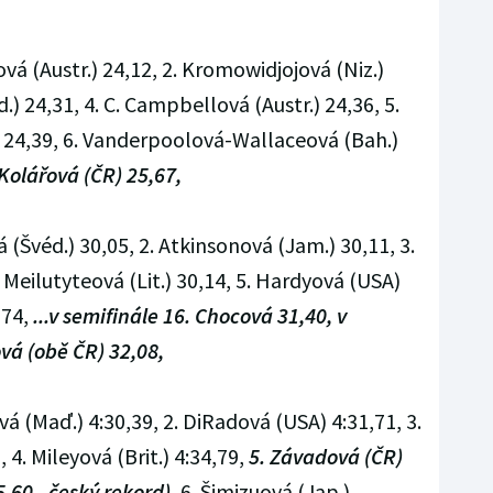
ová (Austr.) 24,12, 2. Kromowidjojová (Niz.)
.) 24,31, 4. C. Campbellová (Austr.) 24,36, 5.
24,39, 6. Vanderpoolová-Wallaceová (Bah.)
 Kolářová (ČR) 25,67,
(Švéd.) 30,05, 2. Atkinsonová (Jam.) 30,11, 3.
 Meilutyteová (Lit.) 30,14, 5. Hardyová (USA)
,74,
...v semifinále 16. Chocová 31,40, v
vá (obě ČR) 32,08,
vá (Maď.) 4:30,39, 2. DiRadová (USA) 4:31,71, 3.
 4. Mileyová (Brit.) 4:34,79,
5. Závadová (ČR)
,60 - český rekord)
, 6. Šimizuová (Jap.)