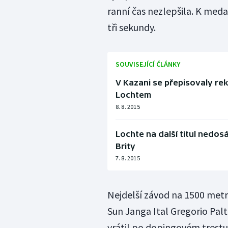
ranní čas nezlepšila. K meda
tři sekundy.
SOUVISEJÍCÍ ČLÁNKY
V Kazani se přepisovaly rek
Lochtem
8. 8. 2015
Lochte na další titul nedos
Brity
7. 8. 2015
Nejdelší závod na 1500 metr
Sun Janga Ital Gregorio Paltr
vrátil po dopingovém trestu