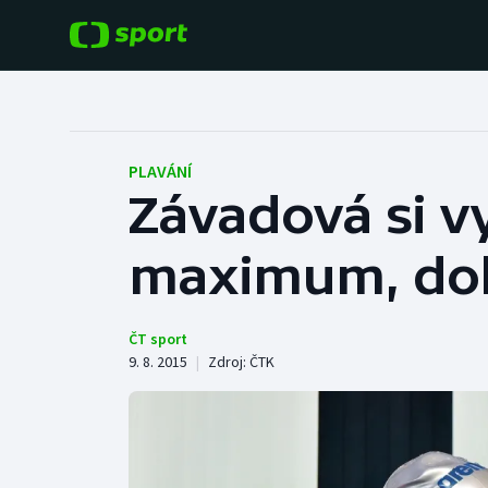
POPULÁRNÍ
DALŠÍ SPORTY
Fotbal
Americký fotbal
PLAVÁNÍ
Závadová si vy
Hokej
Baseball a softbal
maximum, doh
Tenis
Basketbal
Atletika
Biatlon
ČT sport
9. 8. 2015
|
Zdroj:
ČTK
Cyklistika
Boby a skeleton
Box