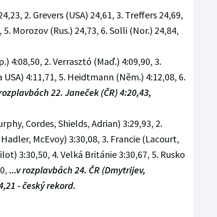
24,23, 2. Grevers (USA) 24,61, 3. Treffers 24,69,
, 5. Morozov (Rus.) 24,73, 6. Solli (Nor.) 24,84,
p.) 4:08,50, 2. Verrasztó (Maď.) 4:09,90, 3.
ba USA) 4:11,71, 5. Heidtmann (Něm.) 4:12,08, 6.
v rozplavbách 22. Janeček (ČR) 4:20,43,
urphy, Cordes, Shields, Adrian) 3:29,93, 2.
 Hadler, McEvoy) 3:30,08, 3. Francie (Lacourt,
ot) 3:30,50, 4. Velká Británie 3:30,67, 5. Rusko
10,
...v rozplavbách 24. ČR (Dmytrijev,
4,21 - český rekord.