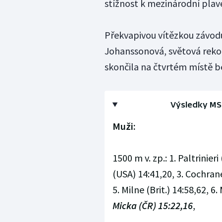
stížnost k mezinárodní plav
Překvapivou vítězkou závodu
Johanssonová, světová reko
skončila na čtvrtém místě b
Výsledky MS 
Muži:
1500 m v. zp.: 1. Paltrinier
(USA) 14:41,20, 3. Cochran
5. Milne (Brit.) 14:58,62, 
Micka (ČR) 15:22,16
,