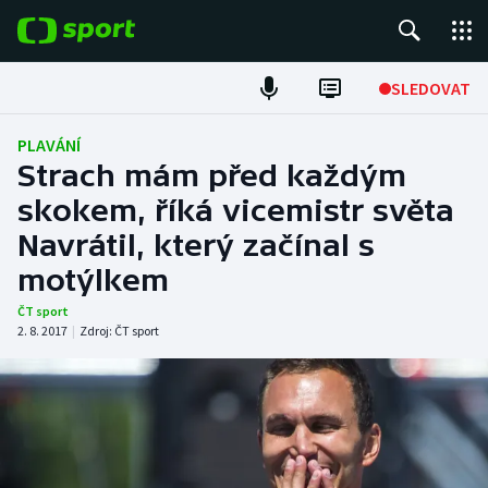
POPULÁRNÍ
SLEDOVAT
Fotbal
PLAVÁNÍ
Strach mám před každým
Hokej
skokem, říká vicemistr světa
Navrátil, který začínal s
Tenis
motýlkem
Atletika
ČT sport
2. 8. 2017
|
Zdroj:
ČT sport
Cyklistika
DALŠÍ SPORTY
Americký fotbal
NEPŘEHLÉDNĚTE