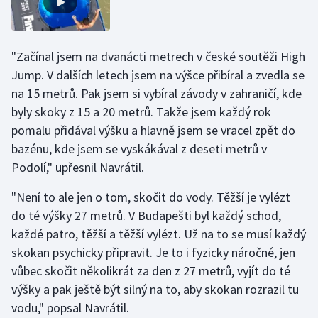
Stolní tenis
Triatlon
"Začínal jsem na dvanácti metrech v české soutěži High
Jump. V dalších letech jsem na výšce přibíral a zvedla se
Veslování
na 15 metrů. Pak jsem si vybíral závody v zahraničí, kde
byly skoky z 15 a 20 metrů. Takže jsem každý rok
Vodní slalom
pomalu přidával výšku a hlavně jsem se vracel zpět do
Volejbal
bazénu, kde jsem se vyskákával z deseti metrů v
Podolí," upřesnil Navrátil.
Ostatní
"Není to ale jen o tom, skočit do vody. Těžší je vylézt
do té výšky 27 metrů. V Budapešti byl každý schod,
každé patro, těžší a těžší vylézt. Už na to se musí každý
skokan psychicky připravit. Je to i fyzicky náročné, jen
vůbec skočit několikrát za den z 27 metrů, vyjít do té
výšky a pak ještě být silný na to, aby skokan rozrazil tu
vodu," popsal Navrátil.