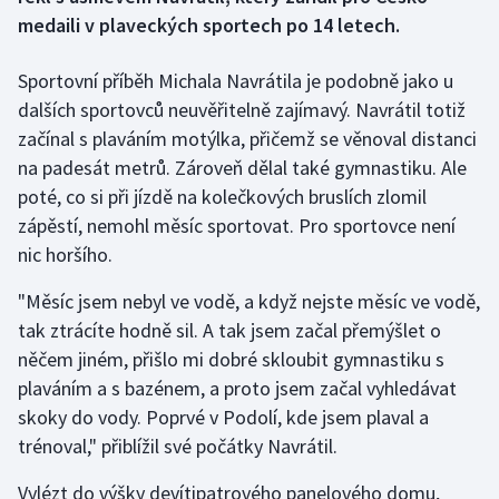
medaili v plaveckých sportech po 14 letech.
Gymnastika
Sportovní příběh Michala Navrátila je podobně jako u
Házená
dalších sportovců neuvěřitelně zajímavý. Navrátil totiž
začínal s plaváním motýlka, přičemž se věnoval distanci
Jezdectví
na padesát metrů. Zároveň dělal také gymnastiku. Ale
poté, co si při jízdě na kolečkových bruslích zlomil
Judo
zápěstí, nemohl měsíc sportovat. Pro sportovce není
nic horšího.
Krasobruslení
"Měsíc jsem nebyl ve vodě, a když nejste měsíc ve vodě,
Lezení
tak ztrácíte hodně sil. A tak jsem začal přemýšlet o
něčem jiném, přišlo mi dobré skloubit gymnastiku s
Lyže a snowboard
plaváním a s bazénem, a proto jsem začal vyhledávat
skoky do vody. Poprvé v Podolí, kde jsem plaval a
Moderní pětiboj
trénoval," přiblížil své počátky Navrátil.
Motorsport
Vylézt do výšky devítipatrového panelového domu,