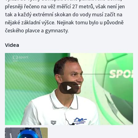
přesněji řečeno na věž měřící 27 metrů, však není jen
Olympijské hry
tak a každý extrémní skokan do vody musí začít na
nějaké základní výšce. Nejinak tomu bylo u původně
Parasport
českého plavce a gymnasty.
Plavání
Videa
Plážový volejbal
Ragby
Rychlobruslení
Rychlostní kanoistika
Short track
Sportovní střelba