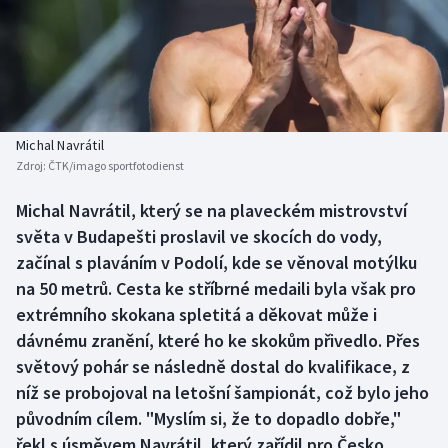
Baseball a softbal
Soutěže
Basketbal
Historické návraty
Biatlon
Aplikace ČT sport
Michal Navrátil
Boby a skeleton
AZ kvíz
Zdroj:
ČTK/imago sportfotodienst
Box
Michal Navrátil, který se na plaveckém mistrovství
světa v Budapešti proslavil ve skocích do vody,
Curling
začínal s plaváním v Podolí, kde se věnoval motýlku
na 50 metrů. Cesta ke stříbrné medaili byla však pro
Dostihy
extrémního skokana spletitá a děkovat může i
dávnému zranění, které ho ke skokům přivedlo. Přes
Florbal
světový pohár se následně dostal do kvalifikace, z
níž se probojoval na letošní šampionát, což bylo jeho
Futsal
původním cílem. "Myslím si, že to dopadlo dobře,"
řekl s úsměvem Navrátil, který zařídil pro Česko
Golf