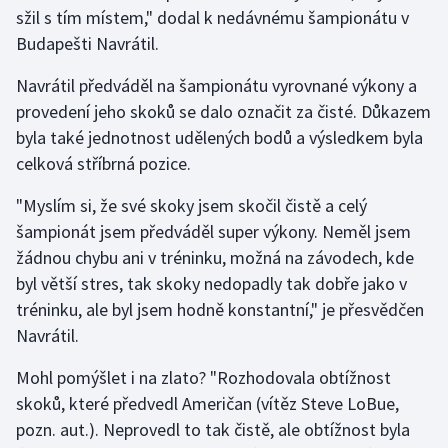
sžil s tím místem," dodal k nedávnému šampionátu v
Budapešti Navrátil.
Navrátil předváděl na šampionátu vyrovnané výkony a
provedení jeho skoků se dalo označit za čisté. Důkazem
byla také jednotnost udělených bodů a výsledkem byla
celková stříbrná pozice.
"Myslím si, že své skoky jsem skočil čistě a celý
šampionát jsem předváděl super výkony. Neměl jsem
žádnou chybu ani v tréninku, možná na závodech, kde
byl větší stres, tak skoky nedopadly tak dobře jako v
tréninku, ale byl jsem hodně konstantní," je přesvědčen
Navrátil.
Mohl pomýšlet i na zlato? "Rozhodovala obtížnost
skoků, které předvedl Američan (vítěz Steve LoBue,
pozn. aut.). Neprovedl to tak čistě, ale obtížnost byla