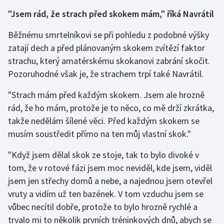
"Jsem rád, že strach před skokem mám," říká Navrátil
Běžnému smrtelníkovi se při pohledu z podobné výšky
zatají dech a před plánovaným skokem zvítězí faktor
strachu, který amatérskému skokanovi zabrání skočit.
Pozoruhodné však je, že strachem trpí také Navrátil.
"Strach mám před každým skokem. Jsem ale hrozně
rád, že ho mám, protože je to něco, co mě drží zkrátka,
takže nedělám šílené věci. Před každým skokem se
musím soustředit přímo na ten můj vlastní skok."
"Když jsem dělal skok ze stoje, tak to bylo divoké v
tom, že v rotové fázi jsem moc neviděl, kde jsem, viděl
jsem jen střechy domů a nebe, a najednou jsem otevřel
vruty a vidím už ten bazének. V tom vzduchu jsem se
vůbec necítil dobře, protože to bylo hrozně rychlé a
trvalo mi to několik prvních tréninkových dnů, abych se