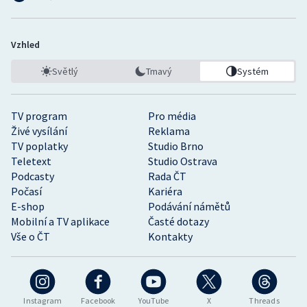
Vzhled
Světlý
Tmavý
Systém
TV program
Pro média
Živé vysílání
Reklama
TV poplatky
Studio Brno
Teletext
Studio Ostrava
Podcasty
Rada ČT
Počasí
Kariéra
E-shop
Podávání námětů
Mobilní a TV aplikace
Časté dotazy
Vše o ČT
Kontakty
Instagram
Facebook
YouTube
X
Threads