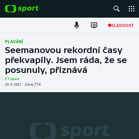
POPULÁRNÍ
SLEDOVAT
Fotbal
PLAVÁNÍ
Seemanovou rekordní časy
Hokej
překvapily. Jsem ráda, že se
posunuly, přiznává
Tenis
ČT sport
Atletika
29. 9. 2021
|
Zdroj:
ČTK
Cyklistika
DALŠÍ SPORTY
Americký fotbal
NEPŘEHLÉDNĚTE