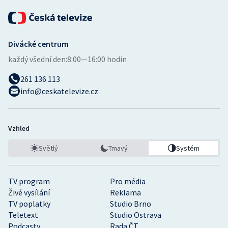
Divácké centrum
každý všední den:
8:00—16:00 hodin
261 136 113
info@ceskatelevize.cz
Vzhled
Světlý
Tmavý
Systém
TV program
Pro média
Živé vysílání
Reklama
TV poplatky
Studio Brno
Teletext
Studio Ostrava
Podcasty
Rada ČT