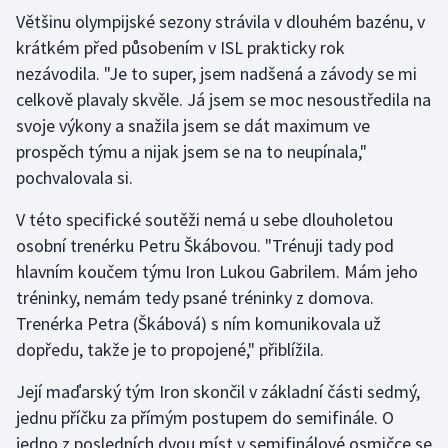
Stolní tenis
Většinu olympijské sezony strávila v dlouhém bazénu, v
krátkém před působením v ISL prakticky rok
Triatlon
nezávodila. "Je to super, jsem nadšená a závody se mi
celkově plavaly skvěle. Já jsem se moc nesoustředila na
Veslování
svoje výkony a snažila jsem se dát maximum ve
prospěch týmu a nijak jsem se na to neupínala,"
Vodní slalom
pochvalovala si.
Volejbal
V této specifické soutěži nemá u sebe dlouholetou
osobní trenérku Petru Škábovou. "Trénuji tady pod
Ostatní
hlavním koučem týmu Iron Lukou Gabrilem. Mám jeho
tréninky, nemám tedy psané tréninky z domova.
Trenérka Petra (Škábová) s ním komunikovala už
dopředu, takže je to propojené," přiblížila.
Její maďarský tým Iron skončil v základní části sedmý,
jednu příčku za přímým postupem do semifinále. O
jedno z posledních dvou míst v semifinálové osmičce se