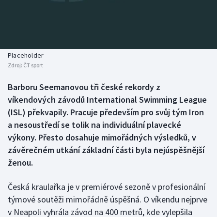
Baseball a softbal
Soutěže
Basketbal
Historické návraty
Biatlon
Aplikace ČT sport
Placeholder
Zdroj:
ČT sport
Boby a skeleton
AZ kvíz
Barboru Seemanovou tři české rekordy z
víkendových závodů International Swimming League
Box
(ISL) překvapily. Pracuje především pro svůj tým Iron
Curling
a nesoustředí se tolik na individuální plavecké
výkony. Přesto dosahuje mimořádných výsledků, v
Dostihy
závěrečném utkání základní části byla nejúspěšnější
ženou.
Florbal
Česká kraulařka je v premiérové sezoně v profesionální
Futsal
týmové soutěži mimořádně úspěšná. O víkendu nejprve
v Neapoli vyhrála závod na 400 metrů, kde vylepšila
Golf