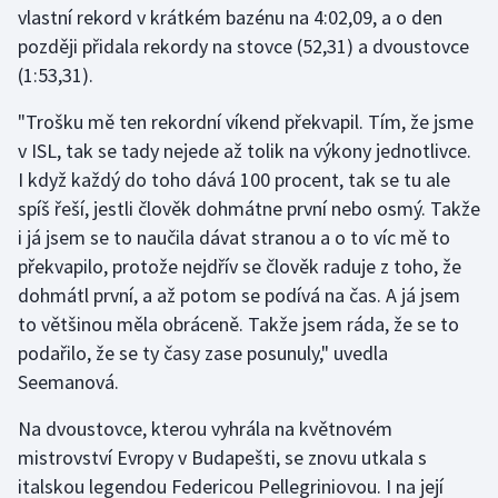
vlastní rekord v krátkém bazénu na 4:02,09, a o den
později přidala rekordy na stovce (52,31) a dvoustovce
Gymnastika
(1:53,31).
Házená
"Trošku mě ten rekordní víkend překvapil. Tím, že jsme
v ISL, tak se tady nejede až tolik na výkony jednotlivce.
Jezdectví
I když každý do toho dává 100 procent, tak se tu ale
spíš řeší, jestli člověk dohmátne první nebo osmý. Takže
Judo
i já jsem se to naučila dávat stranou a o to víc mě to
překvapilo, protože nejdřív se člověk raduje z toho, že
Krasobruslení
dohmátl první, a až potom se podívá na čas. A já jsem
Lezení
to většinou měla obráceně. Takže jsem ráda, že se to
podařilo, že se ty časy zase posunuly," uvedla
Lyže a snowboard
Seemanová.
Moderní pětiboj
Na dvoustovce, kterou vyhrála na květnovém
mistrovství Evropy v Budapešti, se znovu utkala s
Motorsport
italskou legendou Federicou Pellegriniovou. I na její