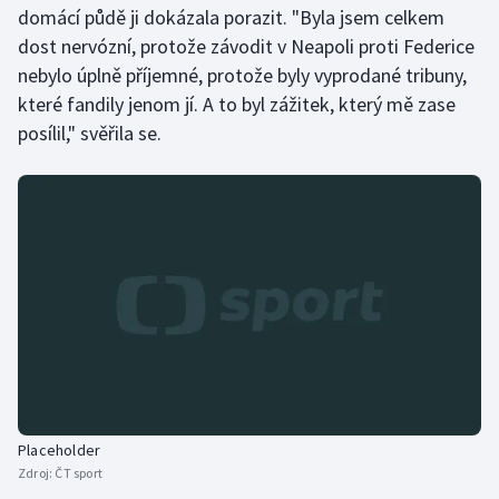
domácí půdě ji dokázala porazit. "Byla jsem celkem
Olympijské hry
dost nervózní, protože závodit v Neapoli proti Federice
nebylo úplně příjemné, protože byly vyprodané tribuny,
Parasport
které fandily jenom jí. A to byl zážitek, který mě zase
posílil," svěřila se.
Plavání
Plážový volejbal
Ragby
Rychlobruslení
Rychlostní kanoistika
Short track
Placeholder
Sportovní střelba
Zdroj:
ČT sport