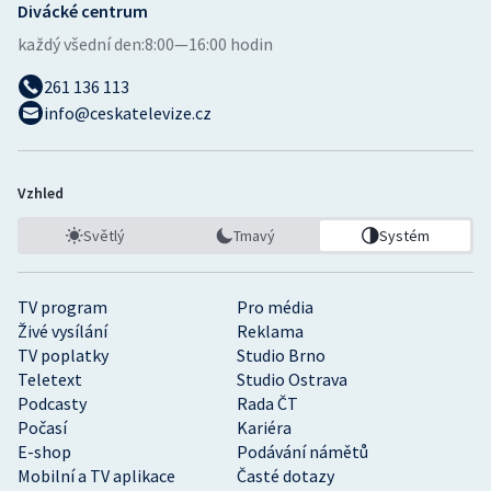
Divácké centrum
každý všední den:
8:00—16:00 hodin
261 136 113
info@ceskatelevize.cz
Vzhled
Světlý
Tmavý
Systém
TV program
Pro média
Živé vysílání
Reklama
TV poplatky
Studio Brno
Teletext
Studio Ostrava
Podcasty
Rada ČT
Počasí
Kariéra
E-shop
Podávání námětů
Mobilní a TV aplikace
Časté dotazy