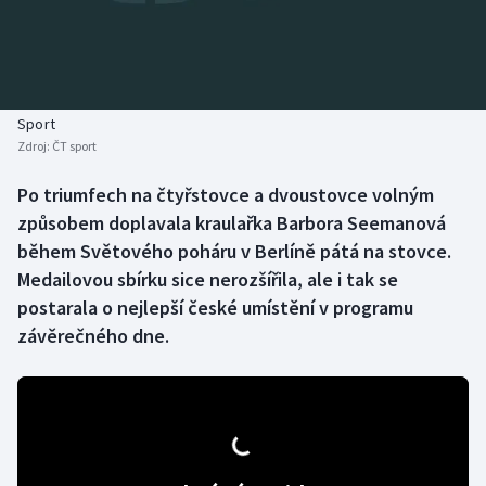
Baseball a softbal
Soutěže
Basketbal
Historické návraty
Biatlon
Aplikace ČT sport
Sport
Zdroj:
ČT sport
Boby a skeleton
AZ kvíz
Po triumfech na čtyřstovce a dvoustovce volným
způsobem doplavala kraulařka Barbora Seemanová
Box
během Světového poháru v Berlíně pátá na stovce.
Curling
Medailovou sbírku sice nerozšířila, ale i tak se
postarala o nejlepší české umístění v programu
Dostihy
závěrečného dne.
Florbal
Futsal
Golf