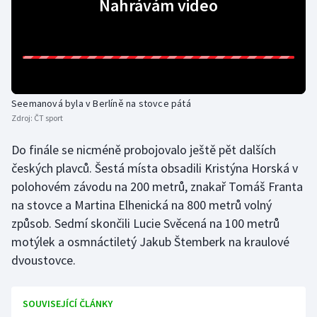
Nahrávám video
Gymnastika
Házená
Jezdectví
Seemanová byla v Berlíně na stovce pátá
Zdroj:
ČT sport
Judo
Do finále se nicméně probojovalo ještě pět dalších
českých plavců. Šestá místa obsadili Kristýna Horská v
Krasobruslení
polohovém závodu na 200 metrů, znakař Tomáš Franta
Lezení
na stovce a Martina Elhenická na 800 metrů volný
způsob. Sedmí skončili Lucie Svěcená na 100 metrů
Lyže a snowboard
motýlek a osmnáctiletý Jakub Štemberk na kraulové
dvoustovce.
Moderní pětiboj
SOUVISEJÍCÍ ČLÁNKY
Motorsport