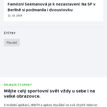
Famózní Seemanová je k nezastavení. Na SP v
Olympijské hry
Berlíně si podmanila i dvoustovku
12. 10. 2019
Parasport
Plavání
ŠTÍTKY
Plážový volejbal
Plavání
Ragby
Rychlobruslení
Rychlostní kanoistika
APLIKACE ČT SPORT
Short track
Mějte celý sportovní svět vždy u sebe i na
velké obrazovce.
Sportovní střelba
S mobilní aplikací, HbbTV a apkou iVysílání ve své chytré televizi