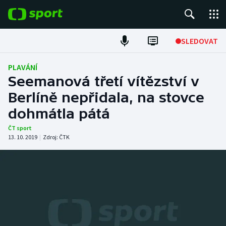
POPULÁRNÍ
SLEDOVAT
Fotbal
PLAVÁNÍ
Seemanová třetí vítězství v
Hokej
Berlíně nepřidala, na stovce
dohmátla pátá
Tenis
ČT sport
Atletika
13. 10. 2019
|
Zdroj:
ČTK
Cyklistika
DALŠÍ SPORTY
Americký fotbal
NEPŘEHLÉDNĚTE