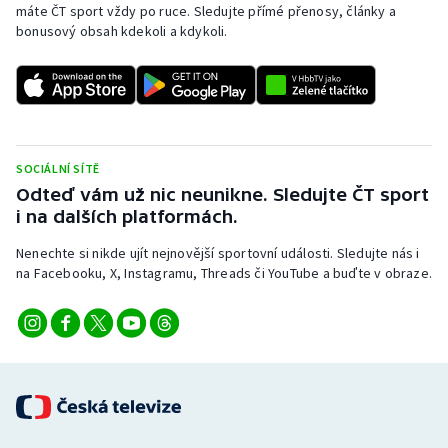
máte ČT sport vždy po ruce. Sledujte přímé přenosy, články a
Stolní tenis
bonusový obsah kdekoli a kdykoli.
Triatlon
Veslování
Vodní slalom
SOCIÁLNÍ SÍTĚ
Odteď vám už nic neunikne. Sledujte ČT sport
Volejbal
i na dalších platformách.
Nenechte si nikde ujít nejnovější sportovní události. Sledujte nás i
Ostatní
na Facebooku, X, Instagramu, Threads či YouTube a buďte v obraze.