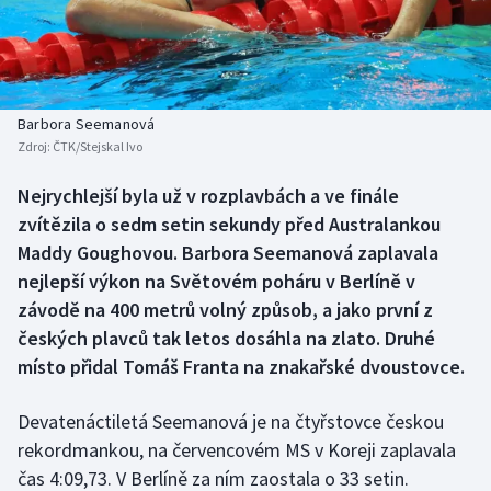
Baseball a softbal
Soutěže
Basketbal
Historické návraty
Biatlon
Aplikace ČT sport
Barbora Seemanová
Zdroj:
ČTK/Stejskal Ivo
Boby a skeleton
AZ kvíz
Nejrychlejší byla už v rozplavbách a ve finále
zvítězila o sedm setin sekundy před Australankou
Box
Maddy Goughovou. Barbora Seemanová zaplavala
Curling
nejlepší výkon na Světovém poháru v Berlíně v
závodě na 400 metrů volný způsob, a jako první z
Dostihy
českých plavců tak letos dosáhla na zlato. Druhé
místo přidal Tomáš Franta na znakařské dvoustovce.
Florbal
Devatenáctiletá Seemanová je na čtyřstovce českou
Futsal
rekordmankou, na červencovém MS v Koreji zaplavala
čas 4:09,73. V Berlíně za ním zaostala o 33 setin.
Golf