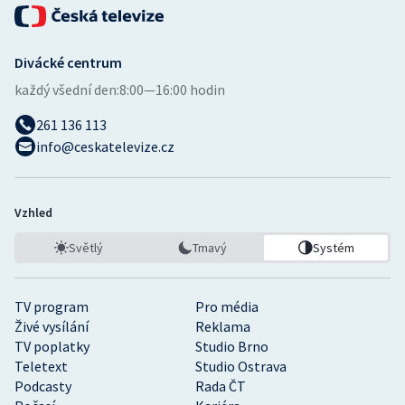
Divácké centrum
každý všední den:
8:00—16:00 hodin
261 136 113
info@ceskatelevize.cz
Vzhled
Světlý
Tmavý
Systém
TV program
Pro média
Živé vysílání
Reklama
TV poplatky
Studio Brno
Teletext
Studio Ostrava
Podcasty
Rada ČT