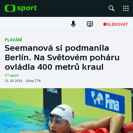
POPULÁRNÍ
SLEDOVAT
Fotbal
PLAVÁNÍ
Seemanová si podmanila
Hokej
Berlín. Na Světovém poháru
ovládla 400 metrů kraul
Tenis
ČT sport
Atletika
11. 10. 2019
|
Zdroj:
ČTK
Cyklistika
DALŠÍ SPORTY
Americký fotbal
NEPŘEHLÉDNĚTE