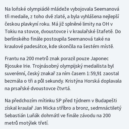
Na loňské olympiádě mládeže vybojovala Seemanová
Gymnastika
tři medaile, z toho dvě zlaté, a byla vyhlášena nejlepší
českou plavkyní roku. Má již splněné limity na OH v
Házená
Tokiu na stovce, dvoustovce i v kraulařské štafetě. Do
berlínského finále postoupila Seemanová také na
Jezdectví
kraulové padesátce, kde skončila na šestém místě.
Judo
Frantu na 200 metrů znak porazil pouze Japonec
Rjosuke Irie. Trojnásobný olympijský medailista byl
Krasobruslení
suverénní, český znakař za ním časem 1:59,91 zaostal
bezmála o tři a půl sekundy. Kristýna Horská doplavala
Lezení
na prsařské dvoustovce čtvrtá.
Lyže a snowboard
Na předchozím mítinku SP před týdnem v Budapešti
získal kraulař Jan Micka stříbro a bronz, sedmnáctiletý
Moderní pětiboj
Sebastián Luňák dohmátl ve finále závodu na 200
metrů motýlek třetí.
Motorsport