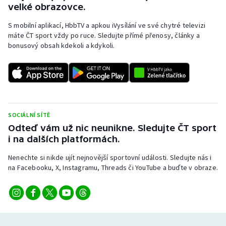
velké obrazovce.
Stolní tenis
S mobilní aplikací, HbbTV a apkou iVysílání ve své chytré televizi
Triatlon
máte ČT sport vždy po ruce. Sledujte přímé přenosy, články a
bonusový obsah kdekoli a kdykoli.
Veslování
Vodní slalom
Volejbal
SOCIÁLNÍ SÍTĚ
Odteď vám už nic neunikne. Sledujte ČT sport
Ostatní
i na dalších platformách.
Nenechte si nikde ujít nejnovější sportovní události. Sledujte nás i
na Facebooku, X, Instagramu, Threads či YouTube a buďte v obraze.