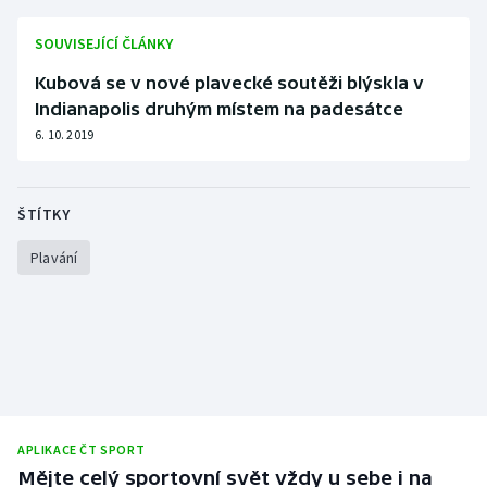
Olympijské hry
SOUVISEJÍCÍ ČLÁNKY
Kubová se v nové plavecké soutěži blýskla v
Parasport
Indianapolis druhým místem na padesátce
Plavání
6. 10. 2019
Plážový volejbal
ŠTÍTKY
Ragby
Plavání
Rychlobruslení
Rychlostní kanoistika
Short track
Sportovní střelba
APLIKACE ČT SPORT
Mějte celý sportovní svět vždy u sebe i na