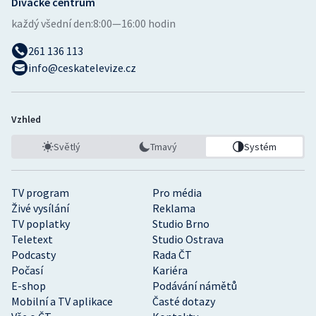
Divácké centrum
každý všední den:
8:00—16:00 hodin
261 136 113
info@ceskatelevize.cz
Vzhled
Světlý
Tmavý
Systém
TV program
Pro média
Živé vysílání
Reklama
TV poplatky
Studio Brno
Teletext
Studio Ostrava
Podcasty
Rada ČT
Počasí
Kariéra
E-shop
Podávání námětů
Mobilní a TV aplikace
Časté dotazy