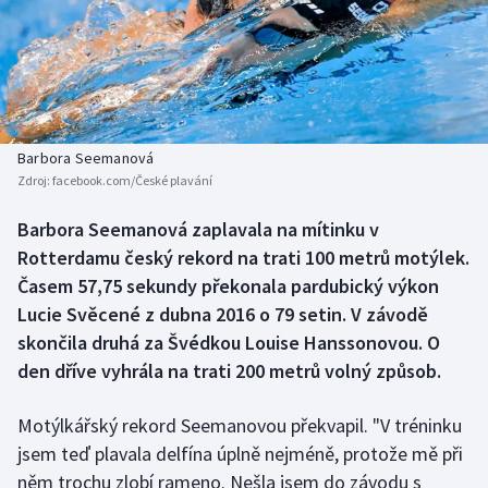
Baseball a softbal
Soutěže
Basketbal
Historické návraty
Biatlon
Aplikace ČT sport
Barbora Seemanová
Boby a skeleton
AZ kvíz
Zdroj:
facebook.com/České plavání
Box
Barbora Seemanová zaplavala na mítinku v
Rotterdamu český rekord na trati 100 metrů motýlek.
Curling
Časem 57,75 sekundy překonala pardubický výkon
Lucie Svěcené z dubna 2016 o 79 setin. V závodě
Dostihy
skončila druhá za Švédkou Louise Hanssonovou. O
den dříve vyhrála na trati 200 metrů volný způsob.
Florbal
Motýlkářský rekord Seemanovou překvapil. "V tréninku
Futsal
jsem teď plavala delfína úplně nejméně, protože mě při
něm trochu zlobí rameno. Nešla jsem do závodu s
Golf