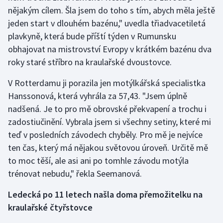
nějakým cílem. Šla jsem do toho s tím, abych měla ještě
jeden start v dlouhém bazénu," uvedla třiadvacetiletá
Gymnastika
plavkyně, která bude příští týden v Rumunsku
Házená
obhajovat na mistrovství Evropy v krátkém bazénu dva
roky staré stříbro na kraulařské dvoustovce.
Jezdectví
V Rotterdamu ji porazila jen motýlkářská specialistka
Judo
Hanssonová, která vyhrála za 57,43. "Jsem úplně
nadšená. Je to pro mě obrovské překvapení a trochu i
Krasobruslení
zadostiučinění. Vybrala jsem si všechny setiny, které mi
teď v posledních závodech chyběly. Pro mě je nejvíce
Lezení
ten čas, který má nějakou světovou úroveň. Určitě mě
to moc těší, ale asi ani po tomhle závodu motýla
Lyže a snowboard
trénovat nebudu," řekla Seemanová.
Moderní pětiboj
Ledecká po 11 letech našla doma přemožitelku na
kraulařské čtyřstovce
Motorsport