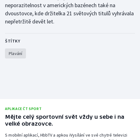
Stolní tenis
neporazitelnost v amerických bazénech také na
dvoustovce, kde držitelka 21 světových titulů vyhrávala
Triatlon
nepřetržitě devět let.
Veslování
ŠTÍTKY
Vodní slalom
Plavání
Volejbal
Ostatní
APLIKACE ČT SPORT
Mějte celý sportovní svět vždy u sebe i na
velké obrazovce.
S mobilní aplikací, HbbTV a apkou iVysílání ve své chytré televizi