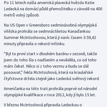
Po 11 letech našla americká plavecká hvězda Katie
Olympijské hry
Ledecká na domácí půdě přemožitelku v závodě na 400
metrů volný způsob.
Parasport
Na US Open v Greensboro sedminásobná olympijská
Plavání
vítězka prohrála se sedmnáctiletou Kanaďankou
Summer McIntoshovou, která ji navíc časem 3:59,42
Plážový volejbal
minuty připravila o rekord mítinku.
Ragby
"Byl to první start v dlouhém bazénu v sezoně, takže
jsem do toho šla s nadšením a nevěděla, co od toho
Rychlobruslení
mám čekat. Něco si z toho vezmu a budu se dál
posouvat," řekla McIntoshová, která na kraulařské
Rychlostní kanoistika
čtyřstovce držela stejně jako Ledecká světový rekord.
Short track
Američanka na této trati prohrála poprvé od národní
olympijské kvalifikace v roce 2012, kdy jí bylo 15 let.
Sportovní střelba
V březnu McIntoshová připravila Ledeckou o