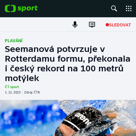
POPULÁRNÍ
SLEDOVAT
Fotbal
PLAVÁNÍ
Seemanová potvrzuje v
Hokej
Rotterdamu formu, překonala
i český rekord na 100 metrů
Tenis
motýlek
Atletika
ČT sport
1. 12. 2023
|
Zdroj:
ČTK
Cyklistika
DALŠÍ SPORTY
Americký fotbal
NEPŘEHLÉDNĚTE