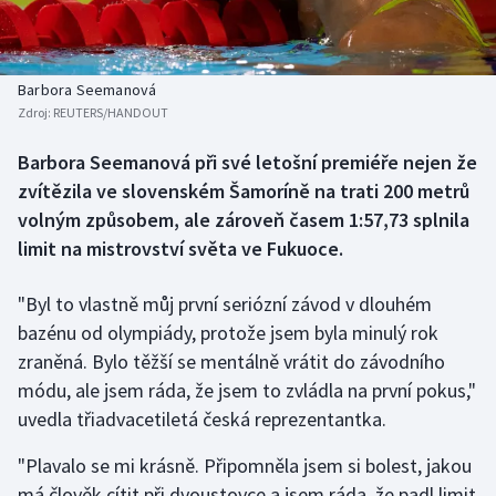
Baseball a softbal
Soutěže
Basketbal
Historické návraty
Barbora Seemanová
Zdroj:
REUTERS/HANDOUT
Biatlon
Aplikace ČT sport
Barbora Seemanová při své letošní premiéře nejen že
Boby a skeleton
AZ kvíz
zvítězila ve slovenském Šamoríně na trati 200 metrů
volným způsobem, ale zároveň časem 1:57,73 splnila
Box
limit na mistrovství světa ve Fukuoce.
Curling
"Byl to vlastně můj první seriózní závod v dlouhém
bazénu od olympiády, protože jsem byla minulý rok
Dostihy
zraněná. Bylo těžší se mentálně vrátit do závodního
Florbal
módu, ale jsem ráda, že jsem to zvládla na první pokus,"
uvedla třiadvacetiletá česká reprezentantka.
Futsal
"Plavalo se mi krásně. Připomněla jsem si bolest, jakou
má člověk cítit při dvoustovce a jsem ráda, že padl limit
Golf