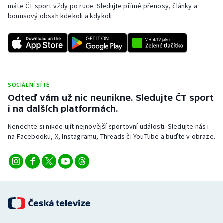
máte ČT sport vždy po ruce. Sledujte přímé přenosy, články a
Olympijské hry
bonusový obsah kdekoli a kdykoli.
Parasport
Plavání
SOCIÁLNÍ SÍTĚ
Plážový volejbal
Odteď vám už nic neunikne. Sledujte ČT sport
i na dalších platformách.
Ragby
Nenechte si nikde ujít nejnovější sportovní události. Sledujte nás i
Rychlobruslení
na Facebooku, X, Instagramu, Threads či YouTube a buďte v obraze.
Rychlostní kanoistika
Short track
Sportovní střelba