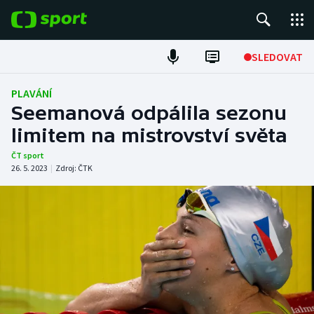
POPULÁRNÍ
SLEDOVAT
Fotbal
PLAVÁNÍ
Seemanová odpálila sezonu
Hokej
limitem na mistrovství světa
Tenis
ČT sport
26. 5. 2023
|
Zdroj:
ČTK
Atletika
Cyklistika
DALŠÍ SPORTY
Americký fotbal
NEPŘEHLÉDNĚTE