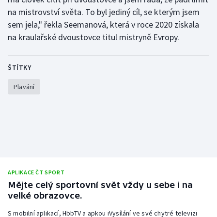
na mistrovství světa. To byl jediný cíl, se kterým jsem
Gymnastika
sem jela," řekla Seemanová, která v roce 2020 získala
na kraulařské dvoustovce titul mistryně Evropy.
Házená
ŠTÍTKY
Jezdectví
Plavání
Judo
Krasobruslení
Lezení
Lyže a snowboard
APLIKACE ČT SPORT
Mějte celý sportovní svět vždy u sebe i na
Moderní pětiboj
velké obrazovce.
Motorsport
S mobilní aplikací, HbbTV a apkou iVysílání ve své chytré televizi