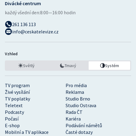
Divácké centrum
Stolní tenis
každý všední den:
8:00—16:00 hodin
Triatlon
261 136 113
info@ceskatelevize.cz
Veslování
Vodní slalom
Vzhled
Volejbal
Světlý
Tmavý
Systém
Ostatní
TV program
Pro média
Živé vysílání
Reklama
TV poplatky
Studio Brno
Teletext
Studio Ostrava
Podcasty
Rada ČT
Počasí
Kariéra
E-shop
Podávání námětů
Mobilní a TV aplikace
Časté dotazy