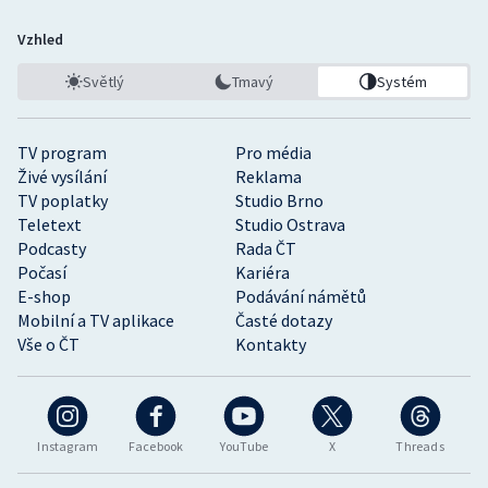
Vzhled
Světlý
Tmavý
Systém
TV program
Pro média
Živé vysílání
Reklama
TV poplatky
Studio Brno
Teletext
Studio Ostrava
Podcasty
Rada ČT
Počasí
Kariéra
E-shop
Podávání námětů
Mobilní a TV aplikace
Časté dotazy
Vše o ČT
Kontakty
Instagram
Facebook
YouTube
X
Threads