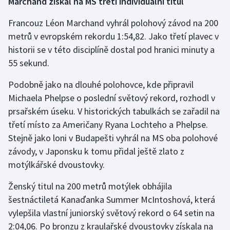
Marchand získal na MS třetí individuální titul
Olympijské hry
Francouz Léon Marchand vyhrál polohový závod na 200
metrů v evropském rekordu 1:54,82. Jako třetí plavec v
Parasport
historii se v této disciplíně dostal pod hranici minuty a
55 sekund.
Plavání
Podobně jako na dlouhé polohovce, kde připravil
Plážový volejbal
Michaela Phelpse o poslední světový rekord, rozhodl v
prsařském úseku. V historických tabulkách se zařadil na
Ragby
třetí místo za Američany Ryana Lochteho a Phelpse.
Stejně jako loni v Budapešti vyhrál na MS oba polohové
Rychlobruslení
závody, v Japonsku k tomu přidal ještě zlato z
Rychlostní kanoistika
motýlkářské dvoustovky.
Ženský titul na 200 metrů motýlek obhájila
Short track
šestnáctiletá Kanaďanka Summer McIntoshová, která
vylepšila vlastní juniorský světový rekord o 64 setin na
Sportovní střelba
2:04,06. Po bronzu z kraulařské dvoustovky získala na