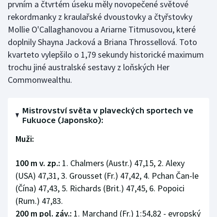
prvním a čtvrtém úseku měly novopečené světové
rekordmanky z kraulařské dvoustovky a čtyřstovky
Mollie O'Callaghanovou a Ariarne Titmusovou, které
doplnily Shayna Jacková a Briana Throssellová. Toto
kvarteto vylepšilo o 1,79 sekundy historické maximum
trochu jiné australské sestavy z loňských Her
Commonwealthu.
Mistrovství světa v plaveckých sportech ve
Fukuoce (Japonsko):
Muži:
100 m v. zp.:
1. Chalmers (Austr.) 47,15, 2. Alexy
(USA) 47,31, 3. Grousset (Fr.) 47,42, 4. Pchan Čan-le
(Čína) 47,43, 5. Richards (Brit.) 47,45, 6. Popoici
(Rum.) 47,83.
200 m pol. záv.:
1. Marchand (Fr.) 1:54,82 - evropský