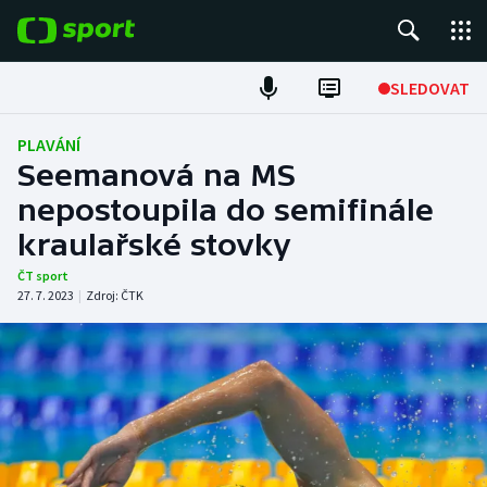
POPULÁRNÍ
SLEDOVAT
Fotbal
PLAVÁNÍ
Seemanová na MS
Hokej
nepostoupila do semifinále
kraulařské stovky
Tenis
ČT sport
Atletika
27. 7. 2023
|
Zdroj:
ČTK
Cyklistika
DALŠÍ SPORTY
Americký fotbal
NEPŘEHLÉDNĚTE