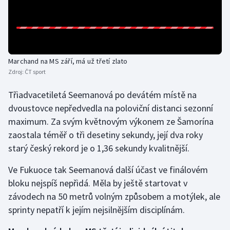
Gymnastika
Házená
Marchand na MS září, má už třetí zlato
Jezdectví
Zdroj:
ČT sport
Třiadvacetiletá Seemanová po devátém místě na
Judo
dvoustovce nepředvedla na poloviční distanci sezonní
maximum. Za svým květnovým výkonem ze Šamorína
Krasobruslení
zaostala téměř o tři desetiny sekundy, její dva roky
Lezení
starý český rekord je o 1,36 sekundy kvalitnější.
Ve Fukuoce tak Seemanová další účast ve finálovém
Lyže a snowboard
bloku nejspíš nepřidá. Měla by ještě startovat v
závodech na 50 metrů volným způsobem a motýlek, ale
Moderní pětiboj
sprinty nepatří k jejím nejsilnějším disciplínám.
Motorsport