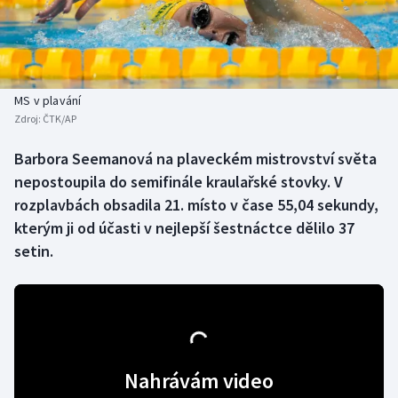
Baseball a softbal
Soutěže
Basketbal
Historické návraty
Biatlon
Aplikace ČT sport
MS v plavání
Zdroj:
ČTK/AP
Boby a skeleton
AZ kvíz
Barbora Seemanová na plaveckém mistrovství světa
nepostoupila do semifinále kraulařské stovky. V
Box
rozplavbách obsadila 21. místo v čase 55,04 sekundy,
Curling
kterým ji od účasti v nejlepší šestnáctce dělilo 37
setin.
Dostihy
Florbal
Futsal
Nahrávám video
Golf