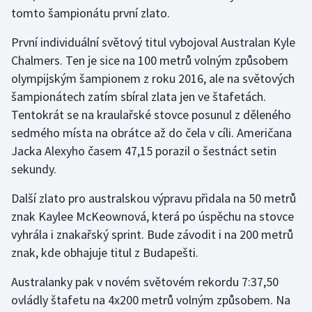
Stolní tenis
tomto šampionátu první zlato.
První individuální světový titul vybojoval Australan Kyle
Triatlon
Chalmers. Ten je sice na 100 metrů volným způsobem
Veslování
olympijským šampionem z roku 2016, ale na světových
šampionátech zatím sbíral zlata jen ve štafetách.
Vodní slalom
Tentokrát se na kraulařské stovce posunul z děleného
sedmého místa na obrátce až do čela v cíli. Američana
Volejbal
Jacka Alexyho časem 47,15 porazil o šestnáct setin
sekundy.
Ostatní
Další zlato pro australskou výpravu přidala na 50 metrů
znak Kaylee McKeownová, která po úspěchu na stovce
vyhrála i znakařský sprint. Bude závodit i na 200 metrů
znak, kde obhajuje titul z Budapešti.
Australanky pak v novém světovém rekordu 7:37,50
ovládly štafetu na 4x200 metrů volným způsobem. Na