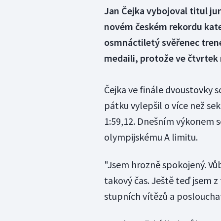
Jan Čejka vybojoval titul j
novém českém rekordu kateg
osmnáctiletý svěřenec trené
medaili, protože ve čtvrtek 
Čejka ve finále dvoustovky 
pátku vylepšil o více než se
1:59,12. Dnešním výkonem se
olympijskému A limitu.
"Jsem hrozně spokojený. Vůbe
takový čas. Ještě teď jsem z
stupních vítězů a posloucha