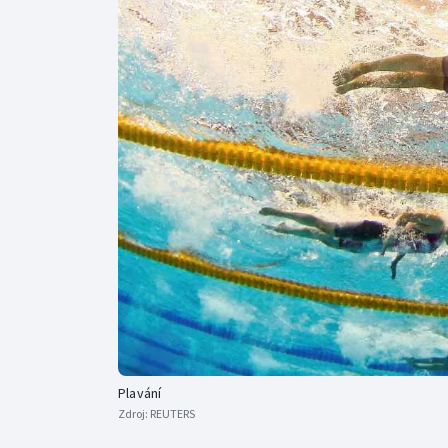
Curling
Dostihy
Florbal
Futsal
Golf
Gymnastika
Plavání
Zdroj:
REUTERS