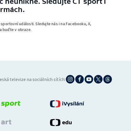
 neunikne. Sledujte ČT sport i
ormách.
 sportovní události. Sledujte nás i na Facebooku, X,
a buďte v obraze.
eská televize na sociálních sítích: