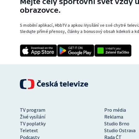
Mějte celý sportovní svět vždy u
obrazovce.
S mobilní aplikací, HbbTV a apkou iVysílání ve své chytré telev
Sledujte přímé přenosy, články a bonusový obsah kdekoli a kd
TV program
Pro média
Živé vysílání
Reklama
TV poplatky
Studio Brno
Teletext
Studio Ostrava
Podcasty
Rada ČT