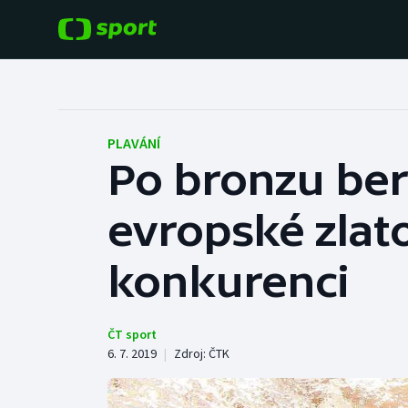
POPULÁRNÍ
DALŠÍ SPORTY
Fotbal
Americký fotbal
PLAVÁNÍ
Po bronzu ber
Hokej
Baseball a softbal
evropské zlato
Tenis
Basketbal
Atletika
konkurenci
Biatlon
Cyklistika
Boby a skeleton
ČT sport
6. 7. 2019
|
Zdroj:
ČTK
Box