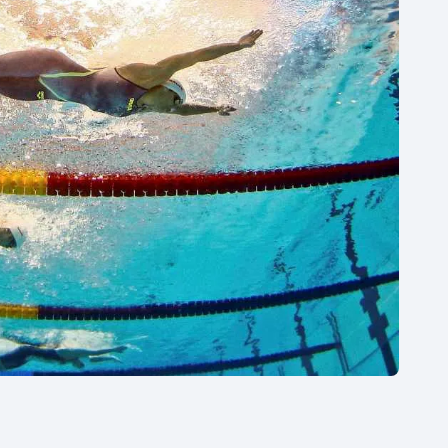
Moderní pětiboj
Triatlon
Motorsport
Veslování
Olympijské hry
Vodní slalom
Parasport
Volejbal
Plavání
Ostatní
Plážový volejbal