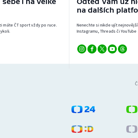
 sebe i na velké
Odteď vám už nic
na dalších platf
izi máte ČT sport vždy po ruce.
Nenechte si nikde ujít nejnovější
ykoli.
Instagramu, Threads či YouTube 
Č