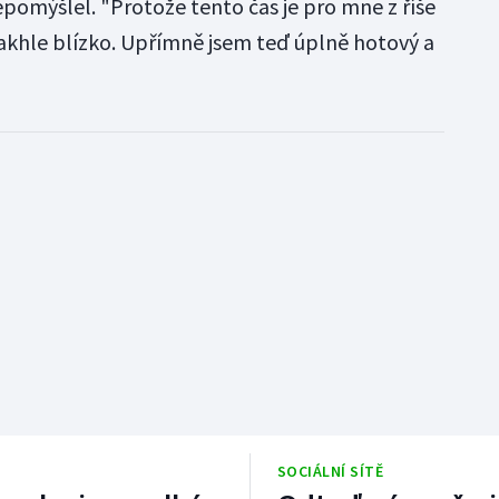
epomýšlel. "Protože tento čas je pro mne z říše
akhle blízko. Upřímně jsem teď úplně hotový a
SOCIÁLNÍ SÍTĚ