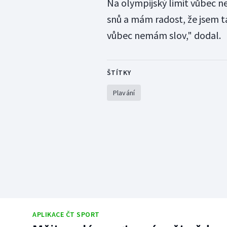
Na olympijský limit vůbec n
snů a mám radost, že jsem t
vůbec nemám slov," dodal.
ŠTÍTKY
Plavání
APLIKACE ČT SPORT