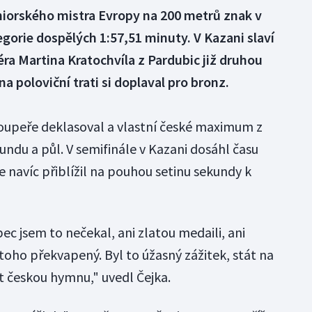
uniorského mistra Evropy na 200 metrů znak v
orie dospělých 1:57,51 minuty. V Kazani slaví
ra Martina Kratochvíla z Pardubic již druhou
na poloviční trati si doplaval pro bronz.
soupeře deklasoval a vlastní české maximum z
kundu a půl. V semifinále v Kazani dosáhl času
 navíc přiblížil na pouhou setinu sekundy k
c jsem to nečekal, ani zlatou medaili, ani
 toho překvapený. Byl to úžasný zážitek, stát na
t českou hymnu," uvedl Čejka.