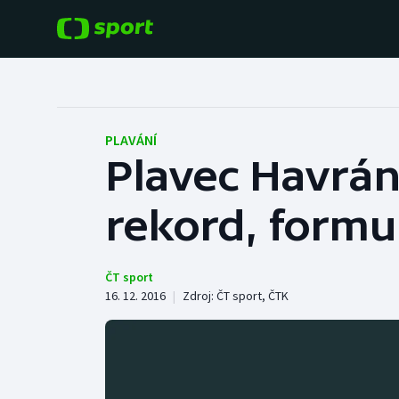
POPULÁRNÍ
DALŠÍ SPORTY
Fotbal
Americký fotbal
PLAVÁNÍ
Plavec Havrán
Hokej
Baseball a softbal
rekord, formu
Tenis
Basketbal
Atletika
Biatlon
ČT sport
16. 12. 2016
|
Zdroj:
ČT sport
,
ČTK
Cyklistika
Boby a skeleton
Box