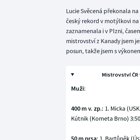
Lucie Svěcená překonala na
český rekord v motýlkovi na
zaznamenala i v Plzni, časem 
mistrovství z Kanady jsem j
posun, takže jsem s výkone
Mistrovství ČR 
Muži:
400 m v. zp.:
1. Micka (USK 
Kútnik (Kometa Brno) 3:50
50 m prsa:
1. Bartůněk (Ústí