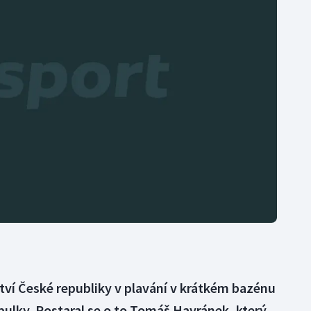
Moderní pětiboj
Triatlon
Motorsport
Veslování
Olympijské hry
Vodní slalom
Parasport
Volejbal
Plavání
Ostatní
Plážový volejbal
tví České republiky v plavání v krátkém bazénu
abulky. Postaral se o to Tomáš Havránek, který