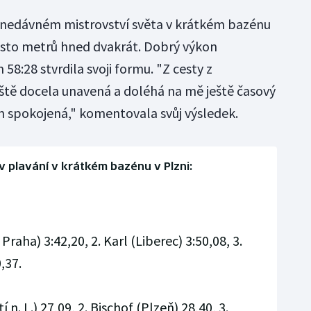
 nedávném mistrovství světa v krátkém bazénu
 sto metrů hned dvakrát. Dobrý výkon
58:28 stvrdila svoji formu. "Z cesty z
eště docela unavená a doléhá na mě ještě časový
m spokojená," komentovala svůj výsledek.
v plavání v krátkém bazénu v Plzni:
Praha) 3:42,20, 2. Karl (Liberec) 3:50,08, 3.
,37.
 n. L.) 27,09, 2. Bischof (Plzeň) 28,40, 3.