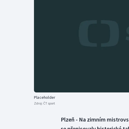
Curling
Dostihy
Florbal
Futsal
Golf
Gymnastika
Placeholder
Zdroj:
ČT sport
Plzeň - Na zimním mistrovs
se přepisovaly historické t