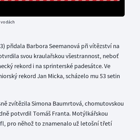
h vodách
3) přidala Barbora Seemanová při vítězství na
tvrdila svou kraulařskou všestrannost, neboť
ecký rekord i na sprinterské padesátce. Ve
eniorský rekord Jan Micka, scházelo mu 53 setin
sně zvítězila Simona Baumrtová, chomutovskou
edně potvrdil Tomáš Franta. Motýlkářskou
fl, pro něhož to znamenalo už letošní třetí