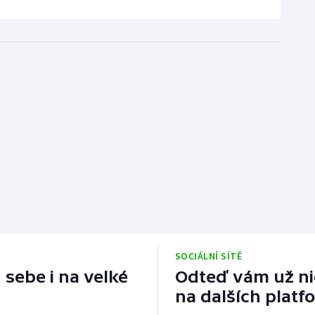
SOCIÁLNÍ SÍTĚ
 sebe i na velké
Odteď vám už nic
na dalších platf