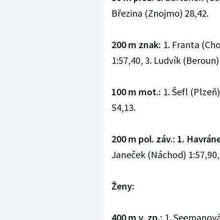
Březina (Znojmo) 28,42.
200 m znak:
1. Franta (Cho
1:57,40, 3. Ludvík (Beroun)
100 m mot.:
1. Šefl (Plzeň
54,13.
200 m pol. záv.:
1. Havrán
Janeček (Náchod) 1:57,90, 
Ženy:
400 m v. zp.:
1. Seemanová 