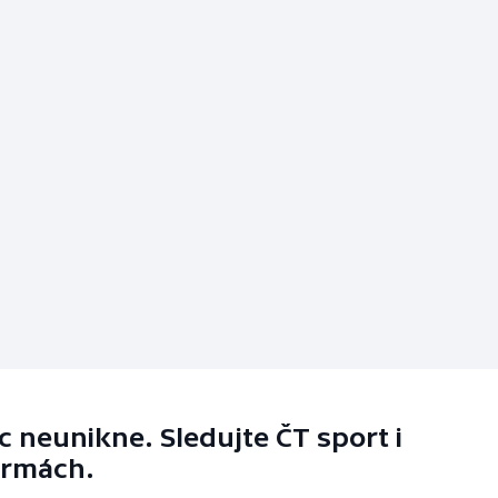
 neunikne. Sledujte ČT sport i
ormách.