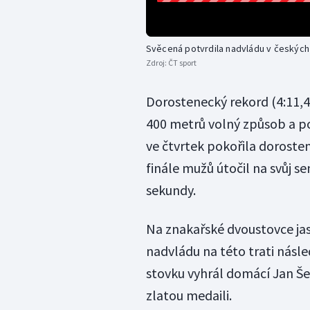
Svěcená potvrdila nadvládu v českýc
Zdroj:
ČT sport
Dorostenecký rekord (4:11,4
400 metrů volný způsob a po
ve čtvrtek pokořila dorosten
finále mužů útočil na svůj s
sekundy.
Na znakařské dvoustovce ja
nadvládu na této trati násl
stovku vyhrál domácí Jan Še
zlatou medaili.