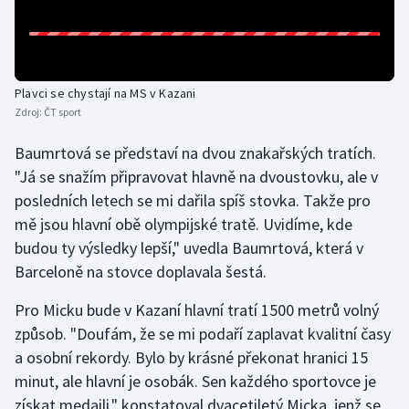
Olympijské hry
Parasport
Plavci se chystají na MS v Kazani
Zdroj:
ČT sport
Plavání
Baumrtová se představí na dvou znakařských tratích.
Plážový volejbal
"Já se snažím připravovat hlavně na dvoustovku, ale v
posledních letech se mi dařila spíš stovka. Takže pro
Ragby
mě jsou hlavní obě olympijské tratě. Uvidíme, kde
budou ty výsledky lepší," uvedla Baumrtová, která v
Rychlobruslení
Barceloně na stovce doplavala šestá.
Rychlostní kanoistika
Pro Micku bude v Kazaní hlavní tratí 1500 metrů volný
způsob. "Doufám, že se mi podaří zaplavat kvalitní časy
Short track
a osobní rekordy. Bylo by krásné překonat hranici 15
Sportovní střelba
minut, ale hlavní je osobák. Sen každého sportovce je
získat medaili," konstatoval dvacetiletý Micka, jenž se