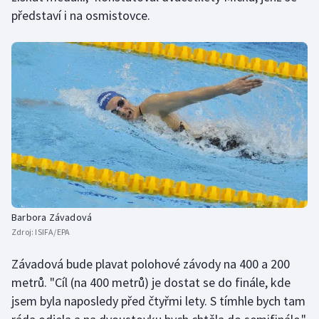
Stolní tenis
představí i na osmistovce.
Triatlon
Veslování
Vodní slalom
Volejbal
Ostatní
Barbora Závadová
Zdroj:
ISIFA/EPA
Závadová bude plavat polohové závody na 400 a 200
metrů. "Cíl (na 400 metrů) je dostat se do finále, kde
jsem byla naposledy před čtyřmi lety. S tímhle bych tam