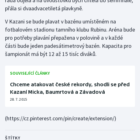
ráda odjela a na dvoustovku bych chtěla do semifinále,"
přála si dvaadvacetiletá plavkyně.
V Kazani se bude plavat v bazénu umístěném na
fotbalovém stadionu tamního klubu Rubinu. Aréna bude
pro potřeby plavání přepažena v polovině a v každé
části bude jeden padesátimetrový bazén. Kapacita pro
šampionát má být 12 až 15 tisíc diváků.
SOUVISEJÍCÍ ČLÁNKY
Chceme atakovat české rekordy, shodli se před
Kazaní Micka, Baumrtová a Závadová
28. 7. 2015
(https://cz.pinterest.com/pin/create/extension/)
ŠTÍTKY