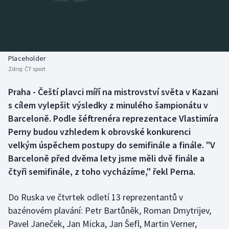
Baseball a softbal
Soutěže
Basketbal
Historické návraty
Biatlon
Aplikace ČT sport
Placeholder
Zdroj:
ČT sport
Boby a skeleton
AZ kvíz
Praha - Čeští plavci míří na mistrovství světa v Kazani
s cílem vylepšit výsledky z minulého šampionátu v
Box
Barceloně. Podle šéftrenéra reprezentace Vlastimíra
Curling
Perny budou vzhledem k obrovské konkurenci
velkým úspěchem postupy do semifinále a finále. "V
Dostihy
Barceloně před dvěma lety jsme měli dvě finále a
čtyři semifinále, z toho vycházíme," řekl Perna.
Florbal
Do Ruska ve čtvrtek odletí 13 reprezentantů v
Futsal
bazénovém plavání: Petr Bartůněk, Roman Dmytrijev,
Pavel Janeček, Jan Micka, Jan Šefl, Martin Verner,
Golf