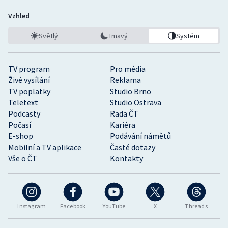
Vzhled
Světlý
Tmavý
Systém
TV program
Pro média
Živé vysílání
Reklama
TV poplatky
Studio Brno
Teletext
Studio Ostrava
Podcasty
Rada ČT
Počasí
Kariéra
E-shop
Podávání námětů
Mobilní a TV aplikace
Časté dotazy
Vše o ČT
Kontakty
Instagram
Facebook
YouTube
X
Threads