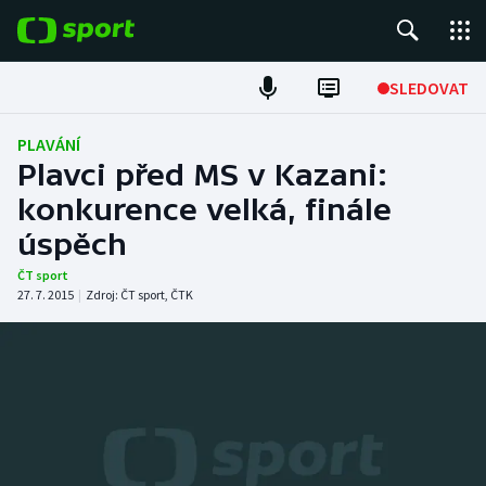
POPULÁRNÍ
SLEDOVAT
Fotbal
PLAVÁNÍ
Plavci před MS v Kazani:
Hokej
konkurence velká, finále
úspěch
Tenis
ČT sport
Atletika
27. 7. 2015
|
Zdroj:
ČT sport
,
ČTK
Cyklistika
DALŠÍ SPORTY
Americký fotbal
NEPŘEHLÉDNĚTE