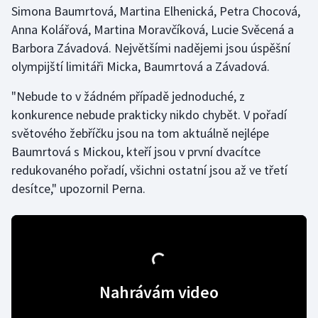
Simona Baumrtová, Martina Elhenická, Petra Chocová,
Anna Kolářová, Martina Moravčíková, Lucie Svěcená a
Gymnastika
Barbora Závadová. Největšími nadějemi jsou úspěšní
olympijští limitáři Micka, Baumrtová a Závadová.
Házená
"Nebude to v žádném případě jednoduché, z
Jezdectví
konkurence nebude prakticky nikdo chybět. V pořadí
světového žebříčku jsou na tom aktuálně nejlépe
Judo
Baumrtová s Mickou, kteří jsou v první dvacítce
redukovaného pořadí, všichni ostatní jsou až ve třetí
Krasobruslení
desítce," upozornil Perna.
Lezení
Lyže a snowboard
Moderní pětiboj
Nahrávám video
Motorsport