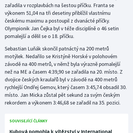
zařadila v rozplavbách na šestou příčku. Franta se
výkonem 51,04 na tři desetiny přiblížil vlastnímu
českému maximu a postoupil z dvanácté příčky.
Olympionik Jan Čejka byl v téže disciplíně o 46 setin
pomalejší a dělil se o 18. příčku.
Sebastian Luňák skončil patnáctý na 200 metrů
motýlek. Nedařilo se Kristýně Horské v polohovém
závodě na 400 metrů, v němž byla výrazně pomalejší
než na ME a časem 4:39,90 se zařadila na 20. místo. Z
dvojice českých kraulařů byl v závodě na 400 metrů
rychlejší Ondřej Gemov, který časem 3:45,74 obsadil 30.
místo. Jan Micka zůstal pět sekund za svým českým
rekordem a výkonem 3:46,68 se zařadil na 35. pozici.
SOUVISEJÍCÍ ČLÁNKY
Kubová pomohla k vítězství v International