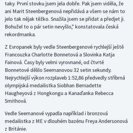
taky. První stovku jsem jela dobře. Pak jsem viděla, že
Olympijské hry
ani Marit Steenbergenová nepřidává a všem se nám to
jelo tak nějak těžko. Snažila jsem se přidat a předjet ji.
Parasport
Bohužel to o pár setin nevyšlo," konstatovala česká
rekordmanka.
Plavání
Z Evropanek byly vedle Steenbergenové rychlejší ještě
Plážový volejbal
Francouzka Charlotte Bonnetová a Slovinka Katja
Fainová. Časy byly velmi vyrovnané, od čtvrté
Ragby
Bonnetové dělilo Seemanovou 32 setin sekundy.
Nejrychlejší výkon rozplaveb 1:52,86 předvedly stříbrná
Rychlobruslení
olympijská medailistka Siobhan Bernadette
Haugheyová z Hongkongu a Kanaďanka Rebecca
Rychlostní kanoistika
Smithová.
Short track
Vedle Seemanové vypadla například i bronzová
medailistka z ME v dlouhém bazénu Freya Andersonová
Sportovní střelba
z Británie.