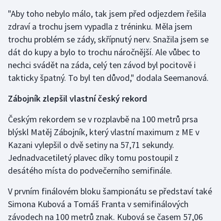
Stolní tenis
"Aby toho nebylo málo, tak jsem před odjezdem řešila
zdraví a trochu jsem vypadla z tréninku. Měla jsem
Triatlon
trochu problém se zády, skřípnutý nerv. Snažila jsem se
dát do kupy a bylo to trochu náročnější. Ale vůbec to
Veslování
nechci svádět na záda, celý ten závod byl pocitově i
takticky špatný. To byl ten důvod," dodala Seemanová.
Vodní slalom
Zábojník zlepšil vlastní český rekord
Volejbal
Českým rekordem se v rozplavbě na 100 metrů prsa
Ostatní
blýskl Matěj Zábojník, který vlastní maximum z ME v
Kazani vylepšil o dvě setiny na 57,71 sekundy.
Jednadvacetiletý plavec díky tomu postoupil z
desátého místa do podvečerního semifinále.
V prvním finálovém bloku šampionátu se představí také
Simona Kubová a Tomáš Franta v semifinálových
závodech na 100 metrů znak. Kubová se časem 57,06