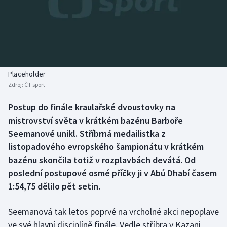
Baseball a softbal
Soutěže
Basketbal
Historické návraty
Biatlon
Aplikace ČT sport
Placeholder
Boby a skeleton
AZ kvíz
Zdroj:
ČT sport
Box
Postup do finále kraulařské dvoustovky na
mistrovství světa v krátkém bazénu Barboře
Curling
Seemanové unikl. Stříbrná medailistka z
listopadového evropského šampionátu v krátkém
Dostihy
bazénu skončila totiž v rozplavbách devátá. Od
poslední postupové osmé příčky ji v Abú Dhabí časem
Florbal
1:54,75 dělilo pět setin.
Futsal
Seemanová tak letos poprvé na vrcholné akci nepoplave
ve své hlavní disciplíně finále. Vedle stříbra v Kazani
Golf