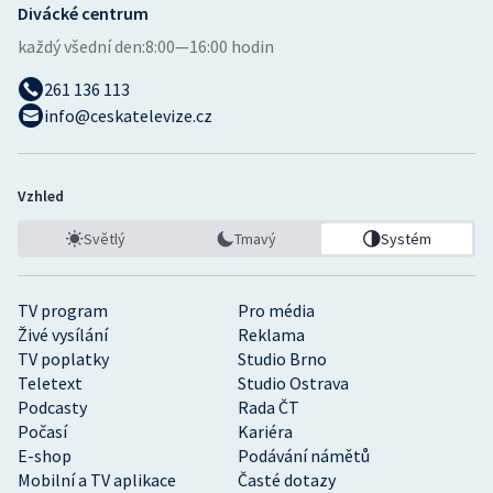
Divácké centrum
každý všední den:
8:00—16:00 hodin
261 136 113
info@ceskatelevize.cz
Vzhled
Světlý
Tmavý
Systém
TV program
Pro média
Živé vysílání
Reklama
TV poplatky
Studio Brno
Teletext
Studio Ostrava
Podcasty
Rada ČT
Počasí
Kariéra
E-shop
Podávání námětů
Mobilní a TV aplikace
Časté dotazy