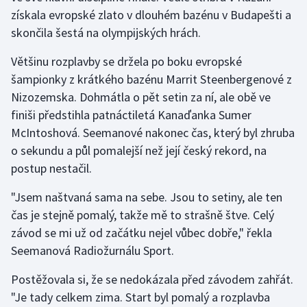
získala evropské zlato v dlouhém bazénu v Budapešti a
skončila šestá na olympijských hrách.
Gymnastika
Většinu rozplavby se držela po boku evropské
Házená
šampionky z krátkého bazénu Marrit Steenbergenové z
Nizozemska. Dohmátla o pět setin za ní, ale obě ve
Jezdectví
finiši předstihla patnáctiletá Kanaďanka Sumer
Judo
McIntoshová. Seemanové nakonec čas, který byl zhruba
o sekundu a půl pomalejší než její český rekord, na
Krasobruslení
postup nestačil.
"Jsem naštvaná sama na sebe. Jsou to setiny, ale ten
Lezení
čas je stejně pomalý, takže mě to strašně štve. Celý
Lyže a snowboard
závod se mi už od začátku nejel vůbec dobře," řekla
Seemanová Radiožurnálu Sport.
Moderní pětiboj
Postěžovala si, že se nedokázala před závodem zahřát.
Motorsport
"Je tady celkem zima. Start byl pomalý a rozplavba