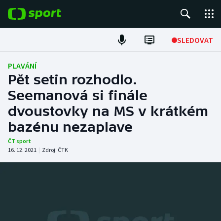
POPULÁRNÍ
SLEDOVAT
Fotbal
PLAVÁNÍ
Pět setin rozhodlo.
Hokej
Seemanová si finále
dvoustovky na MS v krátkém
Tenis
bazénu nezaplave
Atletika
ČT sport
16. 12. 2021
|
Zdroj:
ČTK
Cyklistika
DALŠÍ SPORTY
Americký fotbal
NEPŘEHLÉDNĚTE