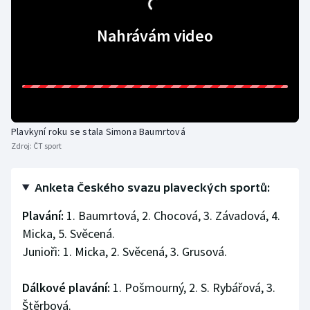
Olympijské hry
Nahrávám video
Parasport
Plavání
Plážový volejbal
Plavkyní roku se stala Simona Baumrtová
Zdroj:
ČT sport
Ragby
Rychlobruslení
Anketa Českého svazu plaveckých sportů:
Plavání:
1. Baumrtová, 2. Chocová, 3. Závadová, 4.
Rychlostní kanoistika
Micka, 5. Svěcená.
Junioři: 1. Micka, 2. Svěcená, 3. Grusová.
Short track
Dálkové plavání:
Sportovní střelba
1. Pošmourný, 2. S. Rybářová, 3.
Štěrbová.