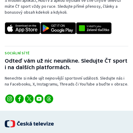
S mobilní aplikací, HbbTV a apkou iVysílání ve své chytré televizi
máte ČT sport vždy po ruce. Sledujte přímé přenosy, články a
bonusový obsah kdekoli a kdykoli.
SOCIÁLNÍ SÍTĚ
Odteď vám už nic neunikne. Sledujte ČT sport
i na dalších platformách.
Nenechte si nikde ujít nejnovější sportovní události. Sledujte nás i
na Facebooku, X, Instagramu, Threads či YouTube a buďte v obraze.