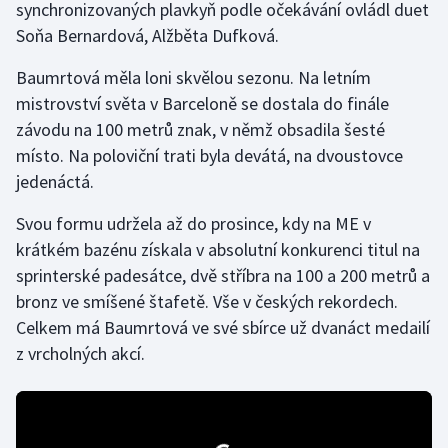
synchronizovaných plavkyň podle očekávání ovládl duet
Soňa Bernardová, Alžběta Dufková.
Gymnastika
Baumrtová měla loni skvělou sezonu. Na letním
Házená
mistrovství světa v Barceloně se dostala do finále
závodu na 100 metrů znak, v němž obsadila šesté
Jezdectví
místo. Na poloviční trati byla devátá, na dvoustovce
jedenáctá.
Judo
Svou formu udržela až do prosince, kdy na ME v
Krasobruslení
krátkém bazénu získala v absolutní konkurenci titul na
sprinterské padesátce, dvě stříbra na 100 a 200 metrů a
Lezení
bronz ve smíšené štafetě. Vše v českých rekordech.
Celkem má Baumrtová ve své sbírce už dvanáct medailí
Lyže a snowboard
z vrcholných akcí.
Moderní pětiboj
Motorsport