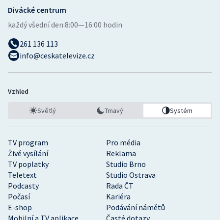
Divácké centrum
každý všední den:
8:00—16:00 hodin
261 136 113
info@ceskatelevize.cz
Vzhled
Světlý
Tmavý
Systém
TV program
Pro média
Živé vysílání
Reklama
TV poplatky
Studio Brno
Teletext
Studio Ostrava
Podcasty
Rada ČT
Počasí
Kariéra
E-shop
Podávání námětů
Mobilní a TV aplikace
Časté dotazy