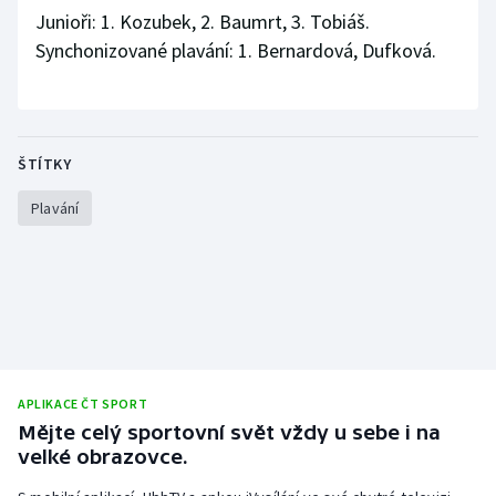
Stolní tenis
Junioři: 1. Kozubek, 2. Baumrt, 3. Tobiáš.
Synchonizované plavání: 1. Bernardová, Dufková.
Triatlon
Veslování
ŠTÍTKY
Vodní slalom
Plavání
Volejbal
Ostatní
APLIKACE ČT SPORT
Mějte celý sportovní svět vždy u sebe i na
velké obrazovce.