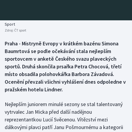
Baseball a softbal
Soutěže
Basketbal
Historické návraty
Sport
Zdroj:
ČT sport
Biatlon
Aplikace ČT sport
Praha - Mistryně Evropy v krátkém bazénu Simona
Boby a skeleton
AZ kvíz
Baumrtová se podle očekávání stala nejlepším
sportovcem v anketě Českého svazu plaveckých
Box
sportů. Druhá skončila prsařka Petra Chocová, třetí
místo obsadila polohovkářka Barbora Závadová.
Curling
Ocenění převzali všichni vyhlášení dnes odpoledne v
pražském hotelu Lindner.
Dostihy
Florbal
Nejlepším juniorem minulé sezony se stal talentovaný
vytrvalec Jan Micka před další nadějnou
Futsal
reprezentantkou Lucií Svěcenou. Vítězství mezi
dálkovými plavci patří Janu Pošmournému a kategorii
Golf