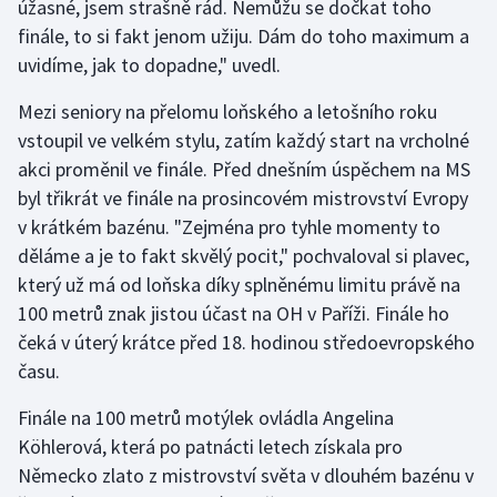
úžasné, jsem strašně rád. Nemůžu se dočkat toho
Olympijské hry
finále, to si fakt jenom užiju. Dám do toho maximum a
uvidíme, jak to dopadne," uvedl.
Parasport
Mezi seniory na přelomu loňského a letošního roku
vstoupil ve velkém stylu, zatím každý start na vrcholné
Plavání
akci proměnil ve finále. Před dnešním úspěchem na MS
Plážový volejbal
byl třikrát ve finále na prosincovém mistrovství Evropy
v krátkém bazénu. "Zejména pro tyhle momenty to
Ragby
děláme a je to fakt skvělý pocit," pochvaloval si plavec,
který už má od loňska díky splněnému limitu právě na
Rychlobruslení
100 metrů znak jistou účast na OH v Paříži. Finále ho
čeká v úterý krátce před 18. hodinou středoevropského
Rychlostní kanoistika
času.
Short track
Finále na 100 metrů motýlek ovládla Angelina
Köhlerová, která po patnácti letech získala pro
Sportovní střelba
Německo zlato z mistrovství světa v dlouhém bazénu v