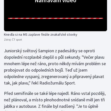
Nahrávám video
Gymnastika
Házená
Knedla si na MS zaplave finále znakařské stovky
Jezdectví
Zdroj:
ČT sport
Judo
Juniorský světový šampion z padesátky se oproti
dopolední rozplavbě zlepšil o půl sekundy. "Večer plavu
Krasobruslení
mnohem lépe než ráno, proto někdy mívám problém se
probojovat do odpoledních bojů. Teď už jsem
Lezení
odpoledne vyspaný, zregenerovaný a připravený plavat
tak, jak plavu," řekl Radiožurnálu Sport.
Lyže a snowboard
Před semifinále se také lépe najedl. Ráno vstal později,
Moderní pětiboj
než plánoval, a místo plnohodnotné snídaně měl jen tři
jablka v autobuse. Z finále byl nadšený. "Je to úplně
Motorsport