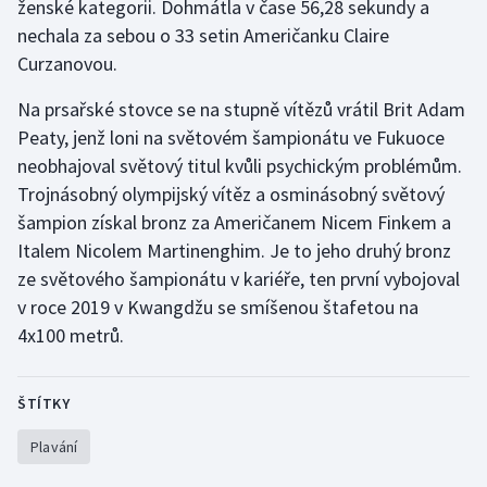
ženské kategorii. Dohmátla v čase 56,28 sekundy a
Stolní tenis
nechala za sebou o 33 setin Američanku Claire
Curzanovou.
Triatlon
Na prsařské stovce se na stupně vítězů vrátil Brit Adam
Veslování
Peaty, jenž loni na světovém šampionátu ve Fukuoce
neobhajoval světový titul kvůli psychickým problémům.
Vodní slalom
Trojnásobný olympijský vítěz a osminásobný světový
šampion získal bronz za Američanem Nicem Finkem a
Volejbal
Italem Nicolem Martinenghim. Je to jeho druhý bronz
Ostatní
ze světového šampionátu v kariéře, ten první vybojoval
v roce 2019 v Kwangdžu se smíšenou štafetou na
4x100 metrů.
ŠTÍTKY
Plavání