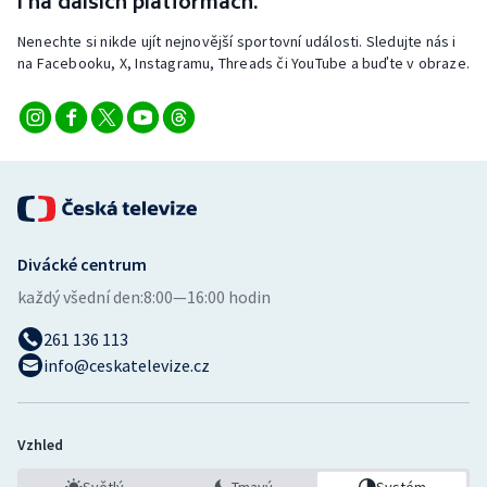
i na dalších platformách.
Nenechte si nikde ujít nejnovější sportovní události. Sledujte nás i
na Facebooku, X, Instagramu, Threads či YouTube a buďte v obraze.
Divácké centrum
každý všední den:
8:00—16:00 hodin
261 136 113
info@ceskatelevize.cz
Vzhled