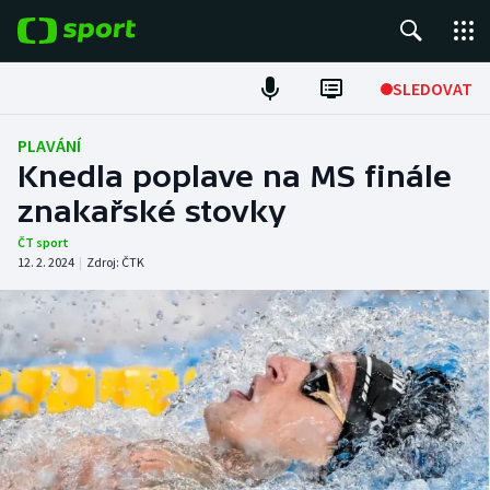
POPULÁRNÍ
SLEDOVAT
Fotbal
PLAVÁNÍ
Knedla poplave na MS finále
Hokej
znakařské stovky
Tenis
ČT sport
12. 2. 2024
|
Zdroj:
ČTK
Atletika
Cyklistika
DALŠÍ SPORTY
Americký fotbal
NEPŘEHLÉDNĚTE