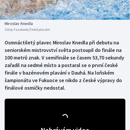
Baseball a softbal
Soutěže
Basketbal
Historické návraty
Miroslav Knedla
Zdroj:
Facebook/České plavání
Biatlon
Aplikace ČT sport
Osmnáctiletý plavec Miroslav Knedla při debutu na
Boby a skeleton
AZ kvíz
seniorském mistrovství světa postoupil do finále na
100 metrů znak. V semifinále se časem 53,70 sekundy
Box
zařadil na sedmé místo a postaral se o první české
finále v bazénovém plavání v Dauhá. Na loňském
Curling
šampionátu ve Fukuoce se nikdo z české výpravy do
finálové osmičky nedostal.
Dostihy
Florbal
Futsal
Golf