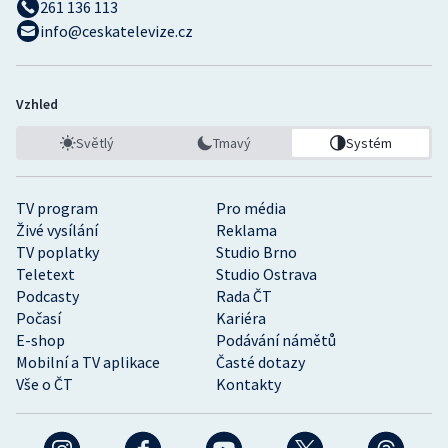
261 136 113
info@ceskatelevize.cz
Vzhled
Světlý
Tmavý
Systém
TV program
Pro média
Živé vysílání
Reklama
TV poplatky
Studio Brno
Teletext
Studio Ostrava
Podcasty
Rada ČT
Počasí
Kariéra
E-shop
Podávání námětů
Mobilní a TV aplikace
Časté dotazy
Vše o ČT
Kontakty