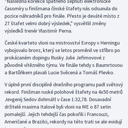
"Následná korekce špatného sepnutí elektronické
Stolní tenis
časomíry u finišmana čínské štafety nás odsunula do
pozice náhradníků pro finále. Přesto je deváté místo z
Triatlon
27 štafet velmi dobrý výsledek," vysvětlil změny
výsledků trenér Vlastimír Perna.
Veslování
České kvarteto vloni na mistrovství Evropy v Herningu
Vodní slalom
vybojovalo bronz, který se letos proměnil ve stříbro po
prokázaném dopingu Rusky Julie Jefimovové z
Volejbal
původně vítězného týmu. Ve finále tehdy s Baumrtovou
a Bartůňkem plavali Lucie Svěcená a Tomáš Plevko.
Ostatní
V úplně první disciplíně dnešního programu padl světový
rekord. Finišman ruské polohové štafety na 4x50 metrů
Jevgenij Sedov dohmátl v čase 1:32,78. Dosavadní
držitelé maxima Italové byli vloni na ME o 87 setin
pomalejší. Jejich tehdejší čas pokořili i Francouzi,
Američané a Brazilci, rekordy na této trati se ale evidují