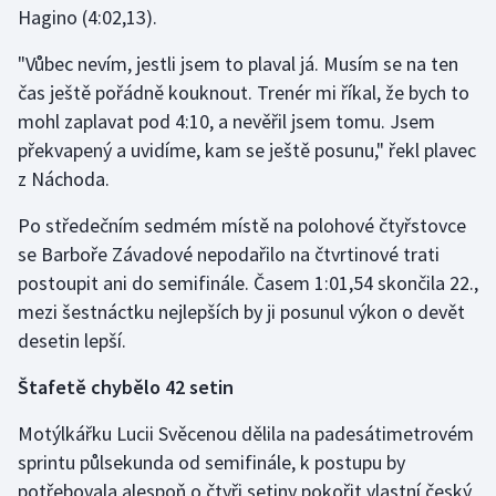
Hagino (4:02,13).
Gymnastika
"Vůbec nevím, jestli jsem to plaval já. Musím se na ten
čas ještě pořádně kouknout. Trenér mi říkal, že bych to
Házená
mohl zaplavat pod 4:10, a nevěřil jsem tomu. Jsem
překvapený a uvidíme, kam se ještě posunu," řekl plavec
Jezdectví
z Náchoda.
Judo
Po středečním sedmém místě na polohové čtyřstovce
se Barboře Závadové nepodařilo na čtvrtinové trati
Krasobruslení
postoupit ani do semifinále. Časem 1:01,54 skončila 22.,
mezi šestnáctku nejlepších by ji posunul výkon o devět
Lezení
desetin lepší.
Lyže a snowboard
Štafetě chybělo 42 setin
Moderní pětiboj
Motýlkářku Lucii Svěcenou dělila na padesátimetrovém
sprintu půlsekunda od semifinále, k postupu by
Motorsport
potřebovala alespoň o čtyři setiny pokořit vlastní český