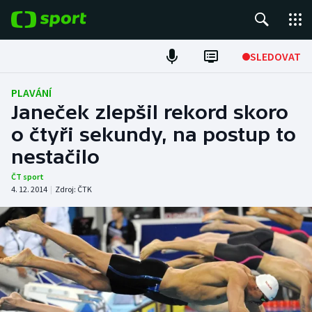
POPULÁRNÍ
SLEDOVAT
Fotbal
PLAVÁNÍ
Janeček zlepšil rekord skoro
Hokej
o čtyři sekundy, na postup to
nestačilo
Tenis
ČT sport
Atletika
4. 12. 2014
|
Zdroj:
ČTK
Cyklistika
DALŠÍ SPORTY
Americký fotbal
NEPŘEHLÉDNĚTE