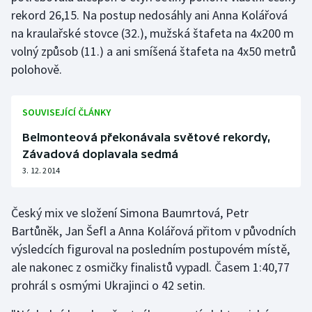
rekord 26,15. Na postup nedosáhly ani Anna Kolářová
Olympijské hry
na kraulařské stovce (32.), mužská štafeta na 4x200 m
volný způsob (11.) a ani smíšená štafeta na 4x50 metrů
Parasport
polohově.
Plavání
SOUVISEJÍCÍ ČLÁNKY
Plážový volejbal
Belmonteová překonávala světové rekordy,
Závadová doplavala sedmá
Ragby
3. 12. 2014
Rychlobruslení
Český mix ve složení Simona Baumrtová, Petr
Rychlostní kanoistika
Bartůněk, Jan Šefl a Anna Kolářová přitom v původních
výsledcích figuroval na posledním postupovém místě,
Short track
ale nakonec z osmičky finalistů vypadl. Časem 1:40,77
prohrál s osmými Ukrajinci o 42 setin.
Sportovní střelba