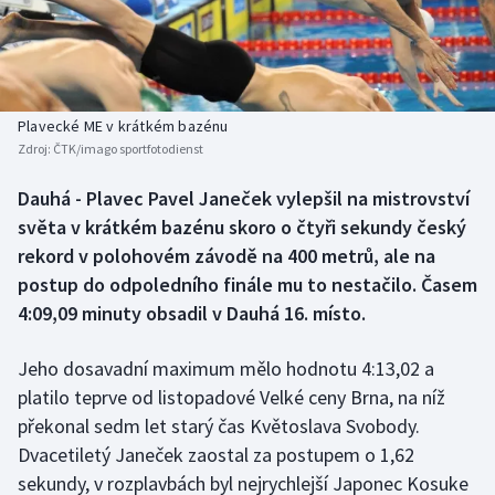
Baseball a softbal
Soutěže
Basketbal
Historické návraty
Biatlon
Aplikace ČT sport
Plavecké ME v krátkém bazénu
Zdroj:
ČTK/imago sportfotodienst
Boby a skeleton
AZ kvíz
Dauhá - Plavec Pavel Janeček vylepšil na mistrovství
světa v krátkém bazénu skoro o čtyři sekundy český
Box
rekord v polohovém závodě na 400 metrů, ale na
Curling
postup do odpoledního finále mu to nestačilo. Časem
4:09,09 minuty obsadil v Dauhá 16. místo.
Dostihy
Jeho dosavadní maximum mělo hodnotu 4:13,02 a
Florbal
platilo teprve od listopadové Velké ceny Brna, na níž
překonal sedm let starý čas Květoslava Svobody.
Futsal
Dvacetiletý Janeček zaostal za postupem o 1,62
sekundy, v rozplavbách byl nejrychlejší Japonec Kosuke
Golf