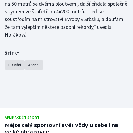
na 50 metrů se dvěma ploutvemi, další přidala společně
Olympijské hry
s týmem ve štafetě na 4x200 metrů. "Teď se
soustředím na mistrovství Evropy v Srbsku, a doufám,
Parasport
že tam vylepším některé osobní rekordy," uvedla
Horáková.
Plavání
Plážový volejbal
ŠTÍTKY
Plavání
Archiv
Ragby
Rychlobruslení
Rychlostní kanoistika
Short track
APLIKACE ČT SPORT
Sportovní střelba
Mějte celý sportovní svět vždy u sebe i na
velké obrazovce.