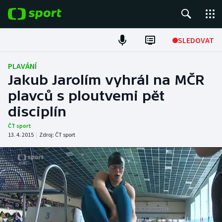
POPULÁRNÍ
SLEDOVAT
Fotbal
PLAVÁNÍ
Jakub Jarolím vyhrál na MČR
Hokej
plavců s ploutvemi pět
disciplín
Tenis
ČT sport
Atletika
13. 4. 2015
|
Zdroj:
ČT sport
Cyklistika
DALŠÍ SPORTY
Americký fotbal
NEPŘEHLÉDNĚTE