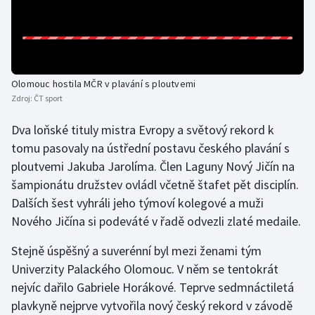
Gymnastika
Házená
Olomouc hostila MČR v plavání s ploutvemi
Jezdectví
Zdroj:
ČT sport
Dva loňské tituly mistra Evropy a světový rekord k
Judo
tomu pasovaly na ústřední postavu českého plavání s
ploutvemi Jakuba Jarolíma. Člen Laguny Nový Jičín na
Krasobruslení
šampionátu družstev ovládl včetně štafet pět disciplín.
Lezení
Dalších šest vyhráli jeho týmoví kolegové a muži
Nového Jičína si podeváté v řadě odvezli zlaté medaile.
Lyže a snowboard
Stejně úspěšný a suverénní byl mezi ženami tým
Univerzity Palackého Olomouc. V něm se tentokrát
Moderní pětiboj
nejvíc dařilo Gabriele Horákové. Teprve sedmnáctiletá
Motorsport
plavkyně nejprve vytvořila nový český rekord v závodě