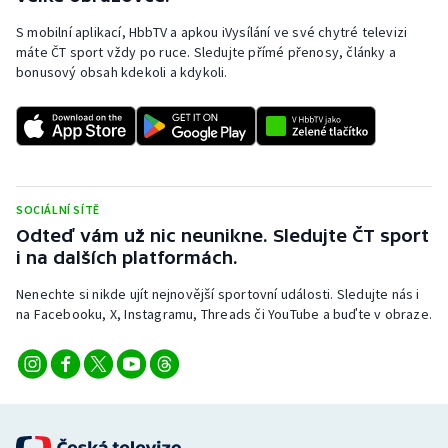
Stolní tenis
S mobilní aplikací, HbbTV a apkou iVysílání ve své chytré televizi
máte ČT sport vždy po ruce. Sledujte přímé přenosy, články a
Triatlon
bonusový obsah kdekoli a kdykoli.
Veslování
Vodní slalom
Volejbal
SOCIÁLNÍ SÍTĚ
Odteď vám už nic neunikne. Sledujte ČT sport
Ostatní
i na dalších platformách.
Nenechte si nikde ujít nejnovější sportovní události. Sledujte nás i
na Facebooku, X, Instagramu, Threads či YouTube a buďte v obraze.