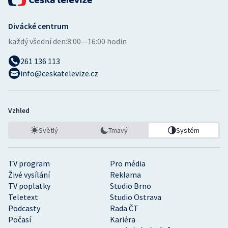
Divácké centrum
každý všední den:
8:00—16:00 hodin
261 136 113
info@ceskatelevize.cz
Vzhled
Světlý
Tmavý
Systém
TV program
Pro média
Živé vysílání
Reklama
TV poplatky
Studio Brno
Teletext
Studio Ostrava
Podcasty
Rada ČT
Počasí
Kariéra