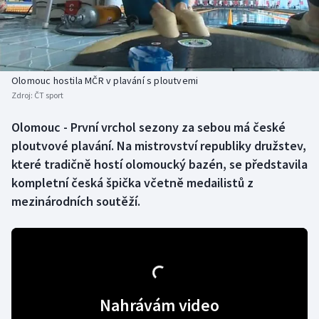
Baseball a softbal
Soutěže
Basketbal
Historické návraty
Biatlon
Aplikace ČT sport
Olomouc hostila MČR v plavání s ploutvemi
Zdroj:
ČT sport
Boby a skeleton
AZ kvíz
Olomouc - První vrchol sezony za sebou má české
ploutvové plavání. Na mistrovství republiky družstev,
Box
které tradičně hostí olomoucký bazén, se představila
Curling
kompletní česká špička včetně medailistů z
mezinárodních soutěží.
Dostihy
Florbal
Futsal
Nahrávám video
Golf