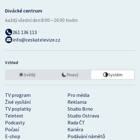
Divácké centrum
každý všední den:
8:00—16:00 hodin
261 136 113
info@ceskatelevize.cz
Vzhled
Světlý
Tmavý
Systém
TV program
Pro média
Živé vysílání
Reklama
TV poplatky
Studio Brno
Teletext
Studio Ostrava
Podcasty
Rada ČT
Počasí
Kariéra
E-shop
Podávání námětů