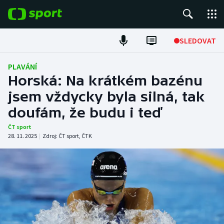
POPULÁRNÍ
SLEDOVAT
Fotbal
PLAVÁNÍ
Horská: Na krátkém bazénu
Hokej
jsem vždycky byla silná, tak
doufám, že budu i teď
Tenis
ČT sport
Atletika
28. 11. 2025
|
Zdroj:
ČT sport
,
ČTK
Cyklistika
DALŠÍ SPORTY
Americký fotbal
NEPŘEHLÉDNĚTE