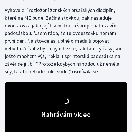
Vyhovuje jí rozložení ženských prsařských disciplín,
které na ME bude. Začíná stovkou, pak následuje
dvoustovka jako její hlavní trať a šampionát uzavře
padesátkou. "Jsem ráda, že tu dvoustovku nemám
první den. Na stovce asi úplně o medaili bojovat
nebudu. Ačkoliv by to bylo hezké, tak tam ty časy jsou
ještě mnohem výš," řekla. I sprinterská padesátka na
závěr se jí líbí. "Protože kdybych náhodou už neměla
síly, tak to nebude tolik vadit," usmívala se.
Nahrávám video