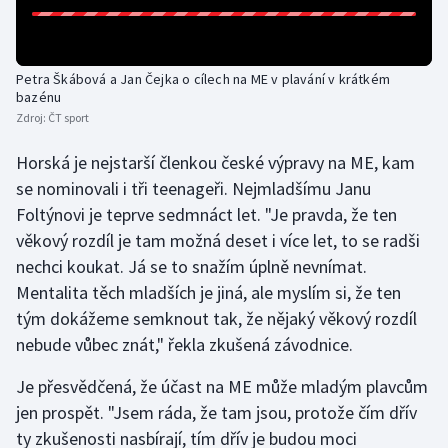
Petra Škábová a Jan Čejka o cílech na ME v plavání v krátkém
bazénu
Zdroj:
ČT sport
Horská je nejstarší členkou české výpravy na ME, kam
se nominovali i tři teenageři. Nejmladšímu Janu
Foltýnovi je teprve sedmnáct let. "Je pravda, že ten
věkový rozdíl je tam možná deset i více let, to se radši
nechci koukat. Já se to snažím úplně nevnímat.
Mentalita těch mladších je jiná, ale myslím si, že ten
tým dokážeme semknout tak, že nějaký věkový rozdíl
nebude vůbec znát," řekla zkušená závodnice.
Je přesvědčená, že účast na ME může mladým plavcům
jen prospět. "Jsem ráda, že tam jsou, protože čím dřív
ty zkušenosti nasbírají, tím dřív je budou moci