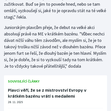
zužitkovat. Buď se jim to povede hned, nebo se tam
omlátí, vyzkoušejí si, jaké to je opravdu stát na té velké
stagi," řekla.
Juniorským plavcům přeje, že debut na velké akci
absolvují právě na ME v krátkém bazénu. "Vůbec nechci
dávat nižší váhu těm závodům, ale myslím si, že je to
takový trošku nižší závod než v dlouhém bazénu. Přece
jenom furt se řeší, že dlouhý bazén je ten hlavní. Myslím
si, že je dobře, že si to vyzkouší tady na tom krátkém.
Je to vždycky takové přátelštější," dodala
SOUVISEJÍCÍ ČLÁNKY
Plavci věří, že se z mistrovství Evropy v
krátkém bazénu vrátí s medailemi
28. 11. 2025