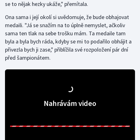
se to nějak hezky ukáže," přemítala.
Olympijské hry
Ona sama i její okolí si uvědomuje, že bude obhajovat
Parasport
medaili. "Já se snažím na to úplně nemyslet, ačkoliv
sama ten tlak na sebe trošku mám. Ta medaile tam
Plavání
byla a byla bych ráda, kdyby se mi to podařilo obhájit a
přivezla bych ji zase," přiblížila své rozpoložení pár dní
Plážový volejbal
před šampionátem.
Ragby
Rychlobruslení
Rychlostní kanoistika
Nahrávám video
Short track
Sportovní střelba