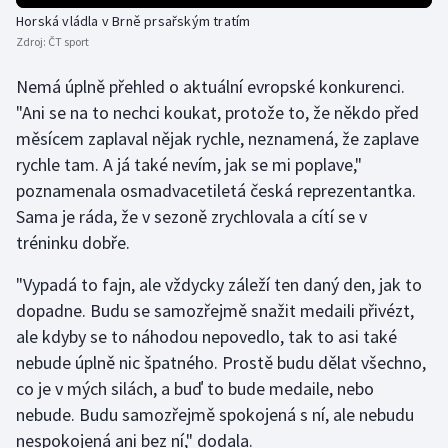
Stolní tenis
Horská vládla v Brně prsařským tratím
Zdroj:
ČT sport
Triatlon
Nemá úplně přehled o aktuální evropské konkurenci.
Veslování
"Ani se na to nechci koukat, protože to, že někdo před
měsícem zaplaval nějak rychle, neznamená, že zaplave
Vodní slalom
rychle tam. A já také nevím, jak se mi poplave,"
poznamenala osmadvacetiletá česká reprezentantka.
Volejbal
Sama je ráda, že v sezoně zrychlovala a cítí se v
tréninku dobře.
Ostatní
"Vypadá to fajn, ale vždycky záleží ten daný den, jak to
dopadne. Budu se samozřejmě snažit medaili přivézt,
ale kdyby se to náhodou nepovedlo, tak to asi také
nebude úplně nic špatného. Prostě budu dělat všechno,
co je v mých silách, a buď to bude medaile, nebo
nebude. Budu samozřejmě spokojená s ní, ale nebudu
nespokojená ani bez ní," dodala.