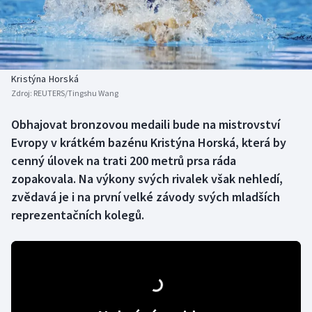
Baseball a softbal
Soutěže
Basketbal
Historické návraty
Biatlon
Aplikace ČT sport
Kristýna Horská
Zdroj:
REUTERS/Tingshu Wang
Boby a skeleton
AZ kvíz
Obhajovat bronzovou medaili bude na mistrovství
Evropy v krátkém bazénu Kristýna Horská, která by
Box
cenný úlovek na trati 200 metrů prsa ráda
Curling
zopakovala. Na výkony svých rivalek však nehledí,
zvědavá je i na první velké závody svých mladších
Dostihy
reprezentačních kolegů.
Florbal
Futsal
Golf