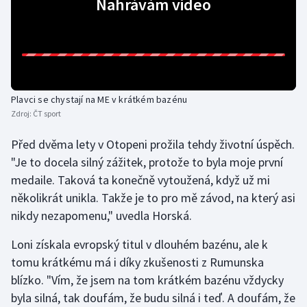
Nahrávám video
Gymnastika
Házená
Jezdectví
Plavci se chystají na ME v krátkém bazénu
Zdroj:
ČT sport
Judo
Před dvěma lety v Otopeni prožila tehdy životní úspěch.
"Je to docela silný zážitek, protože to byla moje první
Krasobruslení
medaile. Taková ta konečně vytoužená, když už mi
Lezení
několikrát unikla. Takže je to pro mě závod, na který asi
nikdy nezapomenu," uvedla Horská.
Lyže a snowboard
Loni získala evropský titul v dlouhém bazénu, ale k
tomu krátkému má i díky zkušenosti z Rumunska
Moderní pětiboj
blízko. "Vím, že jsem na tom krátkém bazénu vždycky
Motorsport
byla silná, tak doufám, že budu silná i teď. A doufám, že