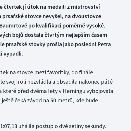
e čtvrtek jí útok na medaili z mistrovství
 prsařské stovce nevyšel, na dvoustovce
Baumrtové po kvalifikaci poměrně vysoké.
ových bojů dostala čtvrtým nejlepším časem
le prsařské stovky prošla jako poslední Petra
i vypadli.
tek na stovce mezi favoritky, do finále
e svoji roli nezvládla a obsadila nakonec páté
a které před dvěma lety v Herningu vybojovala
tu ještě čeká závod na 50 metrů, kde bude
:07,13 uhájila postup o dvě setiny sekundy.