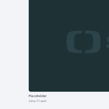
Curling
Dostihy
Florbal
Futsal
Golf
Gymnastika
Placeholder
Zdroj:
ČT sport