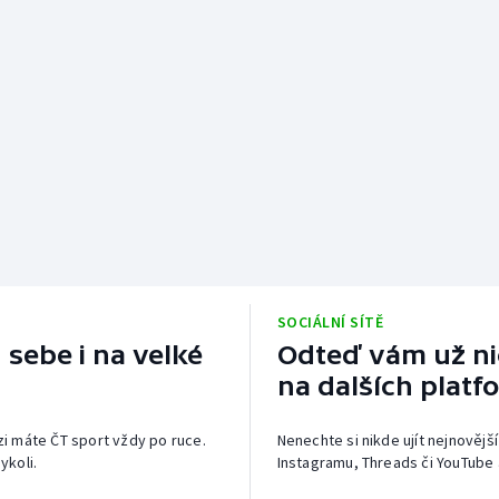
SOCIÁLNÍ SÍTĚ
 sebe i na velké
Odteď vám už nic
na dalších platf
izi máte ČT sport vždy po ruce.
Nenechte si nikde ujít nejnovější
ykoli.
Instagramu, Threads či YouTube 