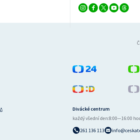
Č
Divácké centrum
ů
každý všední den:
8:00—16:00 ho
261 136 113
info@ceskate