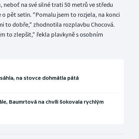
, neboť na své silné trati 50 metrů ve středu
 o pět setin. "Pomalu jsem to rozjela, na konci
 mi to dobře," zhodnotila rozplavbu Chocová.
ím to zlepšit," řekla plavkyně s osobním
sáhla, na stovce dohmátla pátá
ále, Baumrtová na chvíli šokovala rychlým