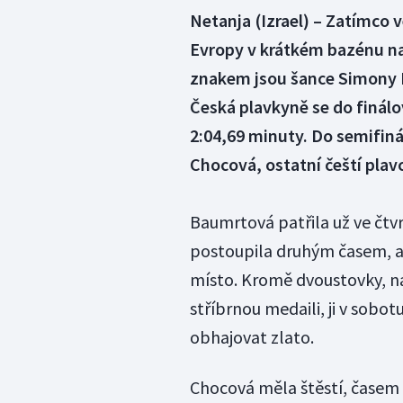
Netanja (Izrael) – Zatímco v
Evropy v krátkém bazénu na
znakem jsou šance Simony 
Česká plavkyně se do finál
2:04,69 minuty. Do semifiná
Chocová, ostatní čeští plavc
Baumrtová patřila už ve čtvr
postoupila druhým časem, al
místo. Kromě dvoustovky, n
stříbrnou medaili, ji v sobo
obhajovat zlato.
Chocová měla štěstí, časem 1