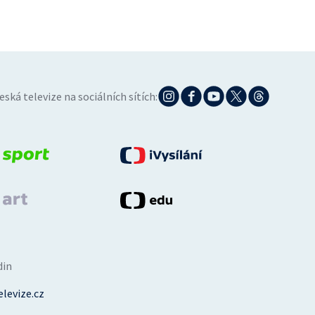
eská televize na sociálních sítích:
din
levize.cz