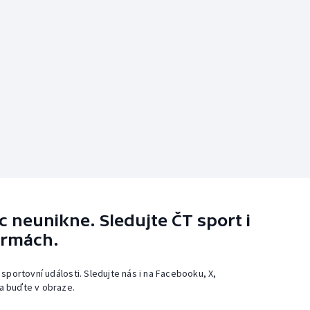
 neunikne. Sledujte ČT sport i
ormách.
 sportovní události. Sledujte nás i na Facebooku, X,
a buďte v obraze.