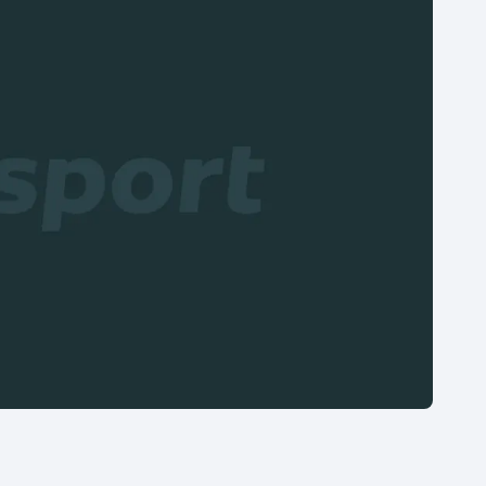
Moderní pětiboj
Triatlon
Motorsport
Veslování
Olympijské hry
Vodní slalom
Parasport
Volejbal
Plavání
Ostatní
Plážový volejbal