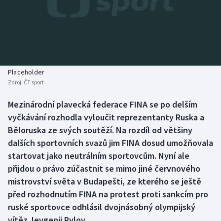
Baseball a softbal
Soutěže
Basketbal
Historické návraty
Biatlon
Aplikace ČT sport
Placeholder
Boby a skeleton
AZ kvíz
Zdroj:
ČT sport
Box
Mezinárodní plavecká federace FINA se po delším
vyčkávání rozhodla vyloučit reprezentanty Ruska a
Curling
Běloruska ze svých soutěží. Na rozdíl od většiny
dalších sportovních svazů jim FINA dosud umožňovala
Dostihy
startovat jako neutrálním sportovcům. Nyní ale
přijdou o právo zúčastnit se mimo jiné červnového
Florbal
mistrovství světa v Budapešti, ze kterého se ještě
před rozhodnutím FINA na protest proti sankcím pro
Futsal
ruské sportovce odhlásil dvojnásobný olympijský
vítěz Jevgenij Rylov.
Golf