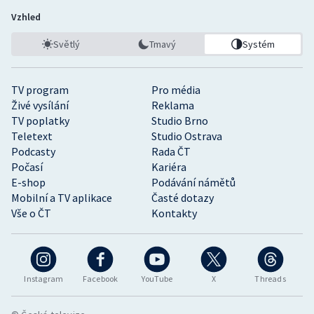
Vzhled
Světlý
Tmavý
Systém
TV program
Pro média
Živé vysílání
Reklama
TV poplatky
Studio Brno
Teletext
Studio Ostrava
Podcasty
Rada ČT
Počasí
Kariéra
E-shop
Podávání námětů
Mobilní a TV aplikace
Časté dotazy
Vše o ČT
Kontakty
Instagram
Facebook
YouTube
X
Threads