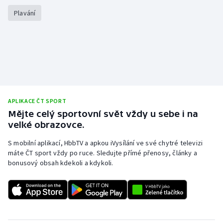
Stolní tenis
Plavání
Triatlon
Veslování
Vodní slalom
APLIKACE ČT SPORT
Volejbal
Mějte celý sportovní svět vždy u sebe i na
velké obrazovce.
Ostatní
S mobilní aplikací, HbbTV a apkou iVysílání ve své chytré televizi
máte ČT sport vždy po ruce. Sledujte přímé přenosy, články a
bonusový obsah kdekoli a kdykoli.