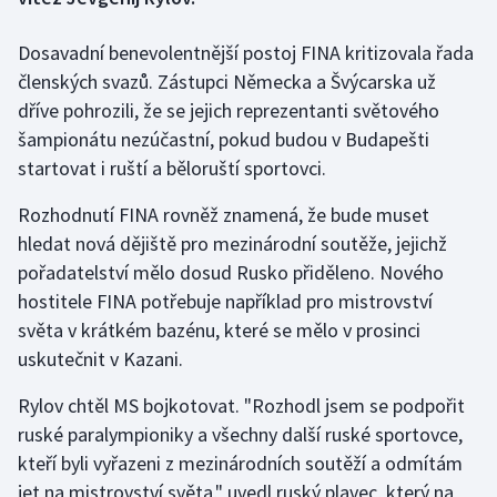
Dosavadní benevolentnější postoj FINA kritizovala řada
Gymnastika
členských svazů. Zástupci Německa a Švýcarska už
Házená
dříve pohrozili, že se jejich reprezentanti světového
šampionátu nezúčastní, pokud budou v Budapešti
Jezdectví
startovat i ruští a běloruští sportovci.
Judo
Rozhodnutí FINA rovněž znamená, že bude muset
hledat nová dějiště pro mezinárodní soutěže, jejichž
Krasobruslení
pořadatelství mělo dosud Rusko přiděleno. Nového
hostitele FINA potřebuje například pro mistrovství
Lezení
světa v krátkém bazénu, které se mělo v prosinci
uskutečnit v Kazani.
Lyže a snowboard
Rylov chtěl MS bojkotovat. "Rozhodl jsem se podpořit
Moderní pětiboj
ruské paralympioniky a všechny další ruské sportovce,
kteří byli vyřazeni z mezinárodních soutěží a odmítám
Motorsport
jet na mistrovství světa," uvedl ruský plavec, který na