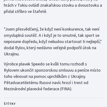
hrách v Tokiu ovládl znakařskou stovku a dvoustovku a
Olympijské hry
přidal stříbro ve štafetě.
Parasport
"Jsem přesvědčený, že když není konkurence, tak není
Plavání
smysluplná soutěž. A i když je to smutné, tak sport se
neposune dopředu, když nebudou startovat ti nejlepší,"
Plážový volejbal
dodal Rylov, který nedávno veřejně podpořil útok na
Ragby
Ukrajinu.
Výrobce plavek Speedo se kvůli tomu rozhodl s
Rychlobruslení
Rylovem ukončit sponzorskou smlouvu a peníze místo
toho věnovat na pomoc uprchlíkům z Ukrajiny.
Rychlostní kanoistika
Pětadvacetiletému Rusovi navíc hrozí i trest od
Short track
Mezinárodní plavecké federace (FINA).
Sportovní střelba
ŠTÍTKY