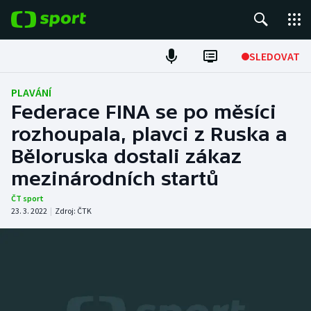
POPULÁRNÍ
SLEDOVAT
Fotbal
PLAVÁNÍ
Federace FINA se po měsíci
Hokej
rozhoupala, plavci z Ruska a
Běloruska dostali zákaz
Tenis
mezinárodních startů
Atletika
ČT sport
23. 3. 2022
|
Zdroj:
ČTK
Cyklistika
DALŠÍ SPORTY
Americký fotbal
NEPŘEHLÉDNĚTE