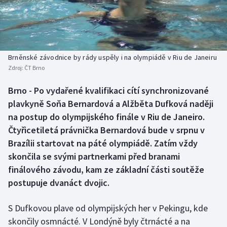
Baseball a softbal
Soutěže
Basketbal
Historické návraty
Biatlon
Aplikace ČT sport
Brněnské závodnice by rády uspěly i na olympiádě v Riu de Janeiru
Zdroj:
ČT Brno
Boby a skeleton
AZ kvíz
Brno - Po vydařené kvalifikaci cítí synchronizované
plavkyně Soňa Bernardová a Alžběta Dufková naději
Box
na postup do olympijského finále v Riu de Janeiro.
Curling
Čtyřicetiletá právnička Bernardová bude v srpnu v
Brazílii startovat na páté olympiádě. Zatím vždy
Dostihy
skončila se svými partnerkami před branami
finálového závodu, kam ze základní části soutěže
Florbal
postupuje dvanáct dvojic.
Futsal
S Dufkovou plave od olympijských her v Pekingu, kde
skončily osmnácté. V Londýně byly čtrnácté a na
Golf