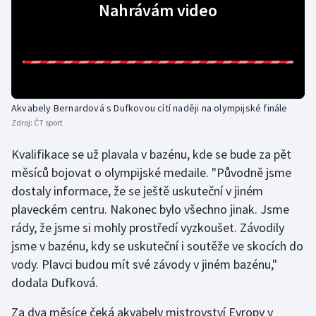
Nahrávám video
Olympijské hry
Parasport
Plavání
Akvabely Bernardová s Dufkovou cítí naději na olympijské finále
Plážový volejbal
Zdroj:
ČT sport
Kvalifikace se už plavala v bazénu, kde se bude za pět
Ragby
měsíců bojovat o olympijské medaile. "Původně jsme
dostaly informace, že se ještě uskuteční v jiném
Rychlobruslení
plaveckém centru. Nakonec bylo všechno jinak. Jsme
Rychlostní kanoistika
rády, že jsme si mohly prostředí vyzkoušet. Závodily
jsme v bazénu, kdy se uskuteční i soutěže ve skocích do
Short track
vody. Plavci budou mít své závody v jiném bazénu,"
dodala Dufková.
Sportovní střelba
Za dva měsíce čeká akvabely mistrovství Evropy v