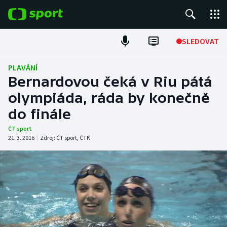
POPULÁRNÍ
SLEDOVAT
Fotbal
PLAVÁNÍ
Bernardovou čeká v Riu pátá
Hokej
olympiáda, ráda by konečně
do finále
Tenis
ČT sport
Atletika
21. 3. 2016
|
Zdroj:
ČT sport
,
ČTK
Cyklistika
DALŠÍ SPORTY
Americký fotbal
NEPŘEHLÉDNĚTE