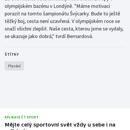
Stolní tenis
olympijském bazénu v Londýně. "Máme motivaci
porazit na tomto šampionátu Švýcarky. Bude to ještě
Triatlon
těžký boj, cesta není uzavřená. V olympijském roce se
snaží všichni zlepšit. Naše cesta, kterou jsme se vydaly,
Veslování
se ukazuje jako dobrá," tvrdí Bernardová.
Vodní slalom
ŠTÍTKY
Volejbal
Plavání
Ostatní
APLIKACE ČT SPORT
Mějte celý sportovní svět vždy u sebe i na