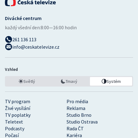
Divácké centrum
každý všední den:
8:00—16:00 hodin
261 136 113
info@ceskatelevize.cz
Vzhled
Světlý
Tmavý
Systém
TV program
Pro média
Živé vysílání
Reklama
TV poplatky
Studio Brno
Teletext
Studio Ostrava
Podcasty
Rada ČT
Počasí
Kariéra