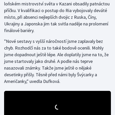
loňském mistrovství světa v Kazani obsadily patnáctou
příčku. V kvalifikaci o postup do Ria vybojovaly deváté
Gymnastika
místo, při absenci nejlepších dvojic z Ruska, Číny,
Ukrajiny a Japonska jim tak svitla naděje na prolomení
Házená
finálové bariéry.
Jezdectví
"Nové sestavy s vyšší náročností jsme zaplavaly bez
chyb. Rozhodčí nás za to také bodově ocenili. Mohly
Judo
jsme dopadnout ještě lépe. Ale doplatily jsme na to, že
jsme startovaly jako druhé. A podle nás teprve
Krasobruslení
nasazovali známky. Takže jsme ještě o nějaké
Lezení
desetinky přišly. Těsně před námi byly Švýcarky a
Američanky," uvedla Dufková.
Lyže a snowboard
Moderní pětiboj
Motorsport