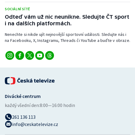
Stolní tenis
SOCIÁLNÍ SÍTĚ
Odteď vám už nic neunikne. Sledujte ČT sport
Triatlon
i na dalších platformách.
Veslování
Nenechte si nikde ujít nejnovější sportovní události. Sledujte nás i
na Facebooku, X, Instagramu, Threads či YouTube a buďte v obraze.
Vodní slalom
Volejbal
Ostatní
Divácké centrum
každý všední den:
8:00—16:00 hodin
261 136 113
info@ceskatelevize.cz