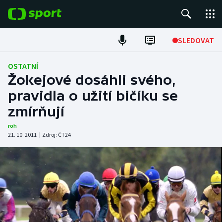
POPULÁRNÍ
SLEDOVAT
Fotbal
OSTATNÍ
Žokejové dosáhli svého,
Hokej
pravidla o užití bičíku se
zmírňují
Tenis
roh
Atletika
21. 10. 2011
|
Zdroj:
ČT24
Cyklistika
DALŠÍ SPORTY
Americký fotbal
NEPŘEHLÉDNĚTE