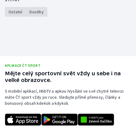
Olympijské hry
Ostatní
Dostihy
Parasport
Plavání
Plážový volejbal
APLIKACE ČT SPORT
Ragby
Mějte celý sportovní svět vždy u sebe i na
velké obrazovce.
Rychlobruslení
S mobilní aplikací, HbbTV a apkou iVysílání ve své chytré televizi
Rychlostní kanoistika
máte ČT sport vždy po ruce. Sledujte přímé přenosy, články a
bonusový obsah kdekoli a kdykoli.
Short track
Sportovní střelba