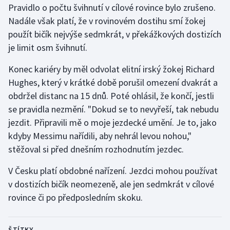
Pravidlo o počtu švihnutí v cílové rovince bylo zrušeno.
Nadále však platí, že v rovinovém dostihu smí žokej
Gymnastika
použít bičík nejvýše sedmkrát, v překážkových dostizích
je limit osm švihnutí.
Házená
Konec kariéry by měl odvolat elitní irský žokej Richard
Jezdectví
Hughes, který v krátké době porušil omezení dvakrát a
obdržel distanc na 15 dnů. Poté ohlásil, že končí, jestli
Judo
se pravidla nezmění. "Dokud se to nevyřeší, tak nebudu
jezdit. Připravili mě o moje jezdecké umění. Je to, jako
Krasobruslení
kdyby Messimu nařídili, aby nehrál levou nohou,"
Lezení
stěžoval si před dnešním rozhodnutím jezdec.
V Česku platí obdobné nařízení. Jezdci mohou používat
Lyže a snowboard
v dostizích bičík neomezeně, ale jen sedmkrát v cílové
Moderní pětiboj
rovince či po předposledním skoku.
Motorsport
ŠTÍTKY