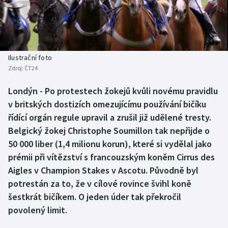
Baseball a softbal
Soutěže
Basketbal
Historické návraty
Biatlon
Aplikace ČT sport
Ilustrační foto
Zdroj:
ČT24
Boby a skeleton
AZ kvíz
Londýn - Po protestech žokejů kvůli novému pravidlu
v britských dostizích omezujícímu používání bičíku
Box
řídící orgán regule upravil a zrušil již udělené tresty.
Curling
Belgický žokej Christophe Soumillon tak nepřijde o
50 000 liber (1,4 milionu korun), které si vydělal jako
Dostihy
prémii při vítězství s francouzským koněm Cirrus des
Aigles v Champion Stakes v Ascotu. Původně byl
Florbal
potrestán za to, že v cílové rovince švihl koně
šestkrát bičíkem. O jeden úder tak překročil
Futsal
povolený limit.
Golf