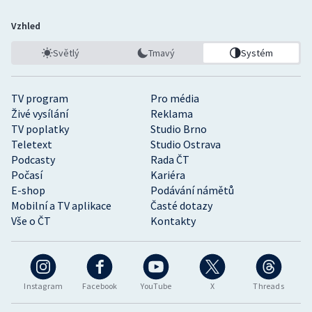
Vzhled
Světlý
Tmavý
Systém
TV program
Pro média
Živé vysílání
Reklama
TV poplatky
Studio Brno
Teletext
Studio Ostrava
Podcasty
Rada ČT
Počasí
Kariéra
E-shop
Podávání námětů
Mobilní a TV aplikace
Časté dotazy
Vše o ČT
Kontakty
Instagram
Facebook
YouTube
X
Threads